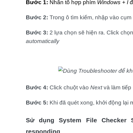
Bước 1:
Nhấn tổ hợp phím
Windows + I
đ
Bước 2:
Trong ô tìm kiếm, nhập vào cụm
Bước 3:
2 lựa chọn sẽ hiện ra. Click chọ
automatically
Bước 4:
Click chuột vào
Next
và làm tiế
Bước 5:
Khi đã quét xong, khởi động lại 
Sử dụng System File Checker S
responding