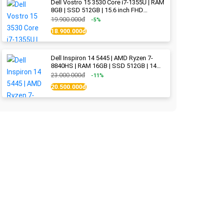
Dell Vostro 15 3530 Core i7-1355U | RAM
8GB | SSD 512GB | 15.6 inch FHD
(1920x1080) 120Hz WVA | Black | New
19.900.000đ
-5%
Fullbox
18.900.000đ
Dell Inspiron 14 5445 | AMD Ryzen 7-
8840HS | RAM 16GB | SSD 512GB | 14
inch 2.2K (2240x1400) IPS 300nits | Ice
23.000.000đ
-11%
Blue - New Fullbox
20.500.000đ