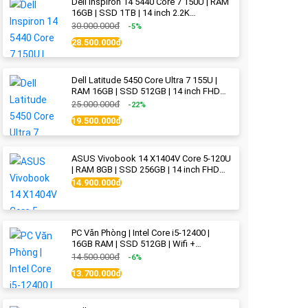
Dell Inspiron 14 5440 Core 7 150U | RAM
16GB | SSD 1TB | 14 inch 2.2K
(2240x1400) IPS | Ice Blue - New Fullbox
30.000.000đ
-5%
28.500.000đ
Dell Latitude 5450 Core Ultra 7 155U |
RAM 16GB | SSD 512GB | 14 inch FHD
(1920x1080) IPS Like new
25.000.000đ
-22%
19.500.000đ
ASUS Vivobook 14 X1404V Core 5-120U
| RAM 8GB | SSD 256GB | 14 inch FHD
(1920x1080) | Quiet Blue - New Fullbox
14.900.000đ
PC Văn Phòng | Intel Core i5-12400 |
16GB RAM | SSD 512GB | Wifi +
Bluetooth
14.500.000đ
-6%
13.700.000đ