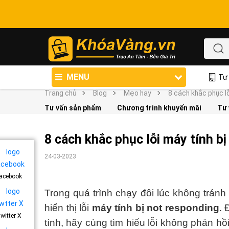
MENU
Tư 
Trang chủ
Blog
Mẹo hay
8 cách khắc phục lỗ
Tư vấn sản phẩm
Chương trình khuyến mãi
Tư 
8 cách khắc phục lỗi máy tính b
24-03-2023
acebook
Trong quá trình chạy đôi lúc không trán
hiển thị lỗi
máy tính bị not responding
. 
witter X
tính, hãy cùng tìm hiểu lỗi không phản h