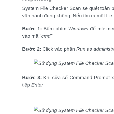
System File Checker Scan sẽ quét toàn bộ
vận hành đúng không. Nếu tìm ra một file
Bước 1:
Bấm phím
Windows
để mở men
vào mã “
cmd”
Bước 2:
Click vào phần
Run as administr
Bước 3:
Khi cửa sổ Command Prompt xuấ
tiếp
Enter