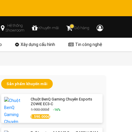
Hệ thống
0
Khuyến mãi
Giỏ hàng
Showroom
p
Xây dựng cấu hình
Tin công nghệ
Sản phẩm khuyến mãi
Chuột BenQ Gaming Chuyên Esports
ZOWIE EC3-C
1.900.000đ
-16%
1.590.000đ