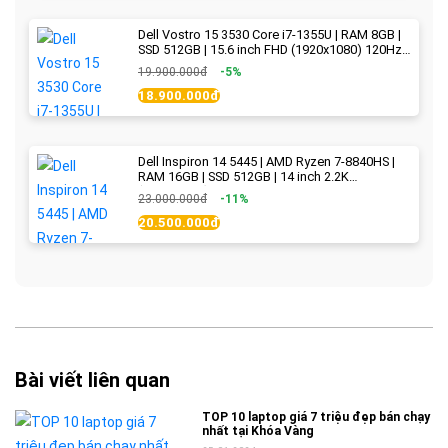
Dell Vostro 15 3530 Core i7-1355U | RAM 8GB |
SSD 512GB | 15.6 inch FHD (1920x1080) 120Hz
WVA | Black | New Fullbox
19.900.000đ
-5%
18.900.000đ
Dell Inspiron 14 5445 | AMD Ryzen 7-8840HS |
RAM 16GB | SSD 512GB | 14 inch 2.2K
(2240x1400) IPS 300nits | Ice Blue - New Fullbox
23.000.000đ
-11%
20.500.000đ
Bài viết liên quan
TOP 10 laptop giá 7 triệu đẹp bán chạy
nhất tại Khóa Vàng