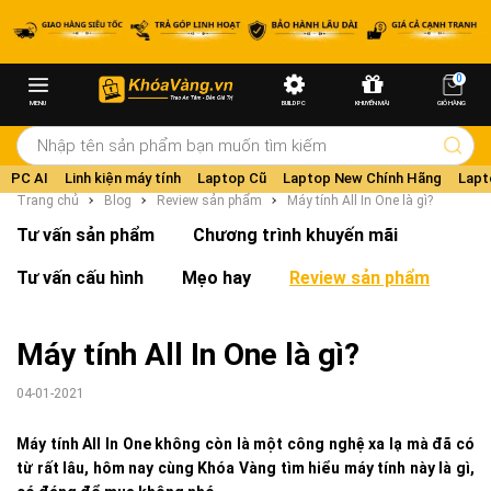
0
MENU
BUILD PC
KHUYẾN MÃI
GIỎ HÀNG
PC AI
Linh kiện máy tính
Laptop Cũ
Laptop New Chính Hãng
Lapt
Trang chủ
Blog
Review sản phẩm
Máy tính All In One là gì?
Tư vấn sản phẩm
Chương trình khuyến mãi
Tư vấn cấu hình
Mẹo hay
Review sản phẩm
Máy tính All In One là gì?
04-01-2021
Máy tính All In One không còn là một công nghệ xa lạ mà đã có
từ rất lâu, hôm nay cùng Khóa Vàng tìm hiểu máy tính này là gì,