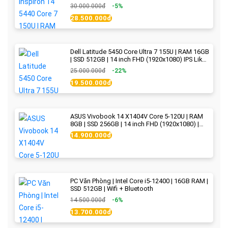
Blue - New Fullbox
30.000.000đ
-5%
28.500.000đ
Dell Latitude 5450 Core Ultra 7 155U | RAM 16GB
| SSD 512GB | 14 inch FHD (1920x1080) IPS Like
new
25.000.000đ
-22%
19.500.000đ
ASUS Vivobook 14 X1404V Core 5-120U | RAM
8GB | SSD 256GB | 14 inch FHD (1920x1080) |
Quiet Blue - New Fullbox
14.900.000đ
PC Văn Phòng | Intel Core i5-12400 | 16GB RAM |
SSD 512GB | Wifi + Bluetooth
14.500.000đ
-6%
13.700.000đ