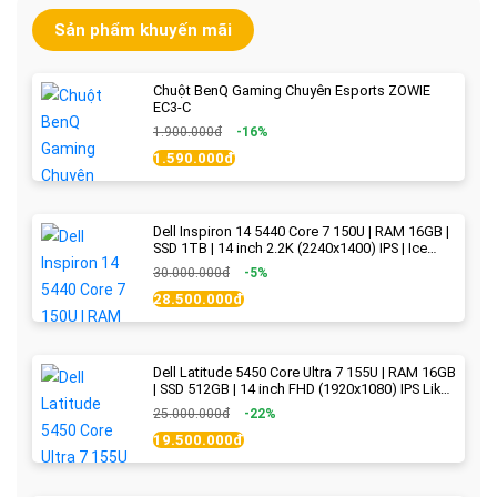
Sản phẩm khuyến mãi
Chuột BenQ Gaming Chuyên Esports ZOWIE
EC3-C
1.900.000đ
-16%
1.590.000đ
Dell Inspiron 14 5440 Core 7 150U | RAM 16GB |
SSD 1TB | 14 inch 2.2K (2240x1400) IPS | Ice
Blue - New Fullbox
30.000.000đ
-5%
28.500.000đ
Dell Latitude 5450 Core Ultra 7 155U | RAM 16GB
| SSD 512GB | 14 inch FHD (1920x1080) IPS Like
new
25.000.000đ
-22%
19.500.000đ