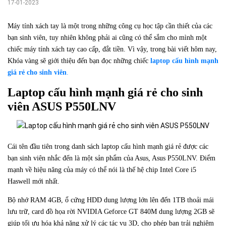
17-01-2023
Máy tính xách tay là một trong những công cụ học tập cần thiết của các
bạn sinh viên, tuy nhiên không phải ai cũng có thể sắm cho mình một
chiếc máy tính xách tay cao cấp, đắt tiền. Vì vậy, trong bài viết hôm nay,
Khóa vàng sẽ giới thiệu đến bạn đọc những chiếc
laptop cấu hình mạnh
giá rẻ cho sinh viên
.
Laptop cấu hình mạnh giá rẻ cho sinh
viên ASUS P550LNV
Cái tên đầu tiên trong danh sách laptop cấu hình mạnh giá rẻ được các
bạn sinh viên nhắc đến là một sản phẩm của Asus, Asus P550LNV. Điểm
mạnh về hiệu năng của máy có thể nói là thế hệ chip Intel Core i5
Haswell mới nhất.
Bộ nhớ RAM 4GB, ổ cứng HDD dung lượng lớn lên đến 1TB thoải mái
lưu trữ, card đồ họa rời NVIDIA Geforce GT 840M dung lượng 2GB sẽ
giúp tối ưu hóa khả năng xử lý các tác vụ 3D, cho phép bạn trải nghiệm