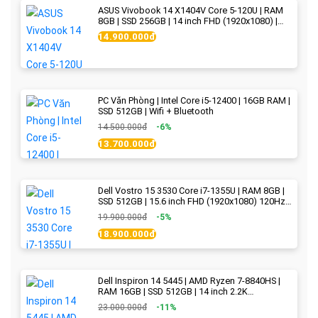
ASUS Vivobook 14 X1404V Core 5-120U | RAM
8GB | SSD 256GB | 14 inch FHD (1920x1080) |
Quiet Blue - New Fullbox
14.900.000đ
PC Văn Phòng | Intel Core i5-12400 | 16GB RAM |
SSD 512GB | Wifi + Bluetooth
14.500.000đ
-6%
13.700.000đ
Dell Vostro 15 3530 Core i7-1355U | RAM 8GB |
SSD 512GB | 15.6 inch FHD (1920x1080) 120Hz
WVA | Black | New Fullbox
19.900.000đ
-5%
18.900.000đ
Dell Inspiron 14 5445 | AMD Ryzen 7-8840HS |
RAM 16GB | SSD 512GB | 14 inch 2.2K
(2240x1400) IPS 300nits | Ice Blue - New Fullbox
23.000.000đ
-11%