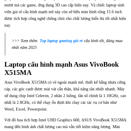
mượt mà các game, ứng dụng 3D cao cấp hiện nay. Và chiếc laptop sinh
viên giá rẻ cấu hình mạnh mẽ này còn sở hữu màn hình rộng 15.6 inch
được tích hợp công nghệ chống chói cho chất lượng hiển thị tốt nhất hiện
nay.
>>> Xem thêm:
Top laptop gaming giá rẻ
cấu hình tốt, đáng mua
nhất năm 2023
Laptop cấu hình mạnh Asus VivoBook
X515MA
Asus VivoBook X515MA có vẻ ngoài mạnh mẽ, thiết kế bằng nhựa cứng
cáp, các góc cạnh được mài vát cẩn thận, khả năng tản nhiệt nhanh. Máy
sử dụng chip Intel Celeron, 2 nhân 2 luồng, tần số chính là 1.10GHz, cao
nhất là 2.8GHz, có thể chạy ổn định khi chạy các tác vụ cơ bản như
Word, Excel, Powerpoint.
Với đồ họa tích hợp Intel UHD Graphics 600, ASUS VivoBook X515MA
mang đến hình ảnh chất lượng cao mà vẫn tiết kiệm năng lượng. Màn