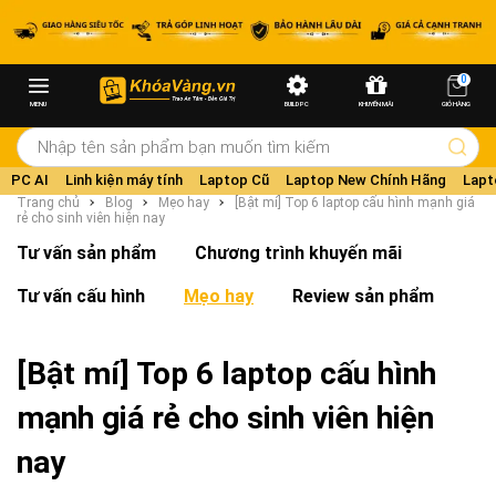
0
MENU
BUILD PC
KHUYẾN MÃI
GIỎ HÀNG
PC AI
Linh kiện máy tính
Laptop Cũ
Laptop New Chính Hãng
Lapt
Trang chủ
Blog
Mẹo hay
[Bật mí] Top 6 laptop cấu hình mạnh giá
rẻ cho sinh viên hiện nay
Tư vấn sản phẩm
Chương trình khuyến mãi
Tư vấn cấu hình
Mẹo hay
Review sản phẩm
[Bật mí] Top 6 laptop cấu hình
mạnh giá rẻ cho sinh viên hiện
nay