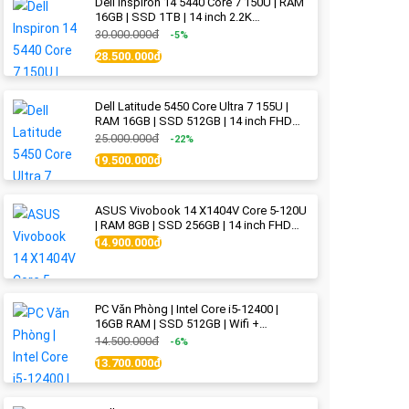
Dell Inspiron 14 5440 Core 7 150U | RAM
16GB | SSD 1TB | 14 inch 2.2K
(2240x1400) IPS | Ice Blue - New Fullbox
30.000.000đ
-5%
28.500.000đ
Dell Latitude 5450 Core Ultra 7 155U |
RAM 16GB | SSD 512GB | 14 inch FHD
(1920x1080) IPS Like new
25.000.000đ
-22%
19.500.000đ
ASUS Vivobook 14 X1404V Core 5-120U
| RAM 8GB | SSD 256GB | 14 inch FHD
(1920x1080) | Quiet Blue - New Fullbox
14.900.000đ
PC Văn Phòng | Intel Core i5-12400 |
16GB RAM | SSD 512GB | Wifi +
Bluetooth
14.500.000đ
-6%
13.700.000đ