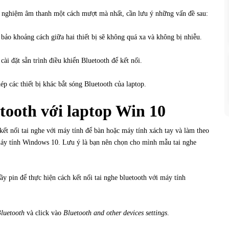
ải nghiệm âm thanh một cách mượt mà nhất, cần lưu ý những vấn đề sau:
 bảo khoảng cách giữa hai thiết bị sẽ không quá xa và không bị nhiễu.
i đặt sẵn trình điều khiển Bluetooth để kết nối.
p các thiết bị khác bắt sóng Bluetooth của laptop.
etooth với laptop Win 10
ết nối tai nghe với máy tính để bàn hoặc máy tính xách tay và làm theo
 máy tính Windows 10. Lưu ý là bạn nên chọn cho mình mẫu tai nghe
ầy pin để thực hiện cách kết nối tai nghe bluetooth với máy tính
luetooth
và click vào
Bluetooth and other devices settings
.