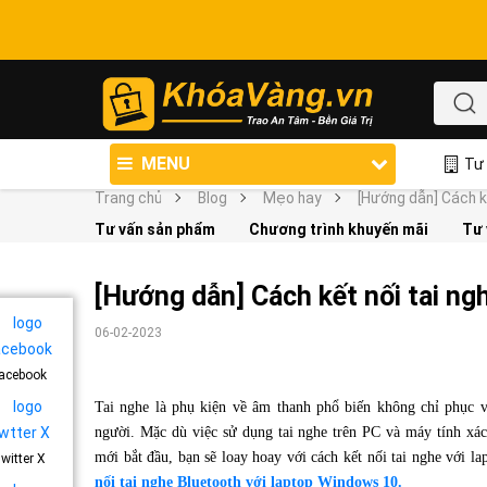
MENU
Tư 
Trang chủ
Blog
Mẹo hay
[Hướng dẫn] Cách kế
Tư vấn sản phẩm
Chương trình khuyến mãi
Tư 
[Hướng dẫn] Cách kết nối tai ng
06-02-2023
acebook
Tai nghe là phụ kiện về âm thanh phổ biến không chỉ phục v
người. Mặc dù việc sử dụng tai nghe trên PC và máy tính xá
mới bắt đầu, bạn sẽ loay hoay với cách kết nối tai nghe với l
witter X
nối tai nghe Bluetooth với laptop Windows 10.