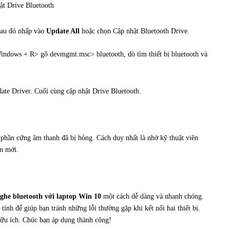
Sau đó nhấp vào
Update All
hoặc chọn Cập nhật Bluetooth Drive.
 Windows + R> gõ devmgmt.msc> bluetooth, dò tìm thiết bị bluetooth và
 phần cứng âm thanh đã bị hỏng. Cách duy nhất là nhờ kỹ thuật viên
ện mới.
 nghe bluetooth với laptop Win 10
một cách dễ dàng và nhanh chóng.
 tính để giúp bạn tránh những lỗi thường gặp khi kết nối hai thiết bị.
hữu ích. Chúc bạn áp dụng thành công!