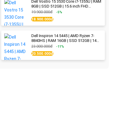
Dell Vostro 15 3530 Core i7-1355U | RAM
8GB | SSD 512GB | 15.6 inch FHD
(1920x1080) 120Hz WVA | Black | New
19.900.000đ
-5%
Fullbox
18.900.000đ
Dell Inspiron 14 5445 | AMD Ryzen 7-
8840HS | RAM 16GB | SSD 512GB | 14
inch 2.2K (2240x1400) IPS 300nits | Ice
23.000.000đ
-11%
Blue - New Fullbox
20.500.000đ