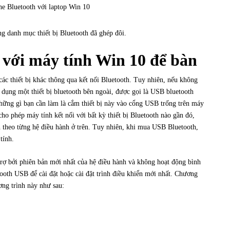
ong danh mục thiết bị Bluetooth đã ghép đôi.
h với máy tính Win 10 để bàn
các thiết bị khác thông qua kết nối Bluetooth. Tuy nhiên, nếu không
dụng một thiết bị bluetooth bên ngoài, được gọi là USB bluetooth
 những gì bạn cần làm là cắm thiết bị này vào cổng USB trống trên máy
 cho phép máy tính kết nối với bất kỳ thiết bị Bluetooth nào gần đó,
th theo từng hệ điều hành ở trên. Tuy nhiên, khi mua USB Bluetooth,
tính.
trợ bởi phiên bản mới nhất của hệ điều hành và không hoạt động bình
etooth USB để cài đặt hoặc cài đặt trình điều khiển mới nhất. Chương
ơng trình này như sau: