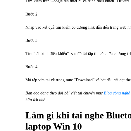
Tìm kiếm trên Google tên thiết bị và trình điều khiển “Drivers
Bước 2:
Nhập vào kết quả tìm kiếm có đường link dẫn đến trang web nhà
Bước 3:
Tìm “tải trình điều khiển”, sau đó tải tập tin có chứa chương tr
Bước 4:
Mở tệp vừa tải về trong mục “Download” và bắt đầu cài đặt th
Bạn đọc đang theo dõi bài viết tại chuyên mục
Blog công nghệ
hữu ích nhé
Làm gì khi tai nghe Bluet
laptop Win 10