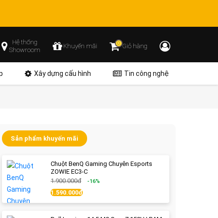
Hệ thống
0
Khuyến mãi
Giỏ hàng
Showroom
p
Xây dựng cấu hình
Tin công nghệ
Sản phẩm khuyến mãi
Chuột BenQ Gaming Chuyên Esports
ZOWIE EC3-C
1.900.000đ
-16%
1.590.000đ