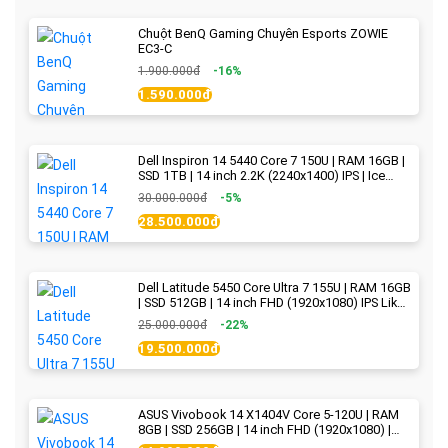
Chuột BenQ Gaming Chuyên Esports ZOWIE
EC3-C
1.900.000đ
-16%
1.590.000đ
Dell Inspiron 14 5440 Core 7 150U | RAM 16GB |
SSD 1TB | 14 inch 2.2K (2240x1400) IPS | Ice
Blue - New Fullbox
30.000.000đ
-5%
28.500.000đ
Dell Latitude 5450 Core Ultra 7 155U | RAM 16GB
| SSD 512GB | 14 inch FHD (1920x1080) IPS Like
new
25.000.000đ
-22%
19.500.000đ
ASUS Vivobook 14 X1404V Core 5-120U | RAM
8GB | SSD 256GB | 14 inch FHD (1920x1080) |
Quiet Blue - New Fullbox