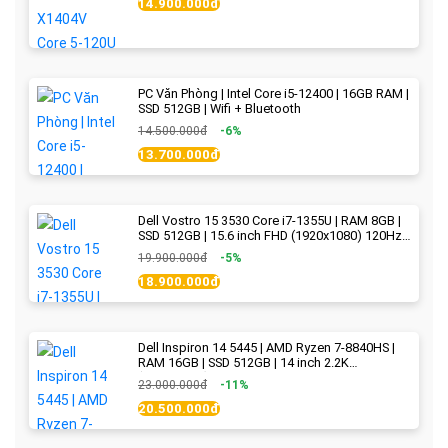
14.900.000đ
PC Văn Phòng | Intel Core i5-12400 | 16GB RAM |
SSD 512GB | Wifi + Bluetooth
14.500.000đ
-6%
13.700.000đ
Dell Vostro 15 3530 Core i7-1355U | RAM 8GB |
SSD 512GB | 15.6 inch FHD (1920x1080) 120Hz
WVA | Black | New Fullbox
19.900.000đ
-5%
18.900.000đ
Dell Inspiron 14 5445 | AMD Ryzen 7-8840HS |
RAM 16GB | SSD 512GB | 14 inch 2.2K
(2240x1400) IPS 300nits | Ice Blue - New Fullbox
23.000.000đ
-11%
20.500.000đ