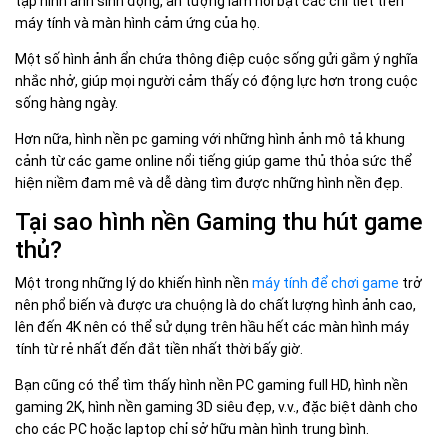
tập hình ảnh sinh động, ấn tượng làm nổi bật các chi tiết trên
máy tính và màn hình cảm ứng của họ.
Một số hình ảnh ẩn chứa thông điệp cuộc sống gửi gắm ý nghĩa
nhắc nhở, giúp mọi người cảm thấy có động lực hơn trong cuộc
sống hàng ngày.
Hơn nữa, hình nền pc gaming với những hình ảnh mô tả khung
cảnh từ các game online nổi tiếng giúp game thủ thỏa sức thể
hiện niềm đam mê và dễ dàng tìm được những hình nền đẹp.
Tại sao hình nền Gaming thu hút game
thủ?
Một trong những lý do khiến hình nền
máy tính để chơi game
trở
nên phổ biến và được ưa chuộng là do chất lượng hình ảnh cao,
lên đến 4K nên có thể sử dụng trên hầu hết các màn hình máy
tính từ rẻ nhất đến đắt tiền nhất thời bấy giờ.
Bạn cũng có thể tìm thấy hình nền PC gaming full HD, hình nền
gaming 2K, hình nền gaming 3D siêu đẹp, v.v., đặc biệt dành cho
cho các PC hoặc laptop chỉ sở hữu màn hình trung bình.