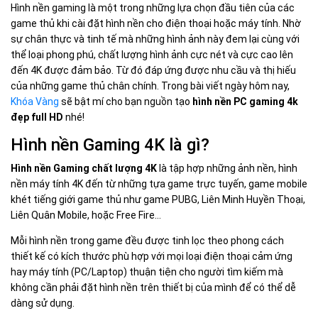
Hình nền gaming là một trong những lựa chọn đầu tiên của các
game thủ khi cài đặt hình nền cho điện thoại hoặc máy tính. Nhờ
sự chân thực và tinh tế mà những hình ảnh này đem lại cùng với
thể loại phong phú, chất lượng hình ảnh cực nét và cực cao lên
đến 4K được đảm bảo. Từ đó đáp ứng được nhu cầu và thị hiếu
của những game thủ chân chính. Trong bài viết ngày hôm nay,
Khóa Vàng
sẽ bật mí cho bạn nguồn tạo
hình nền PC gaming 4k
đẹp full HD
nhé!
Hình nền Gaming 4K là gì?
Hình nền Gaming chất lượng 4K
là tập hợp những ảnh nền, hình
nền máy tính 4K đến từ những tựa game trực tuyến, game mobile
khét tiếng giới game thủ như game PUBG, Liên Minh Huyền Thoại,
Liên Quân Mobile, hoặc Free Fire…
Mỗi hình nền trong game đều được tinh lọc theo phong cách
thiết kế có kích thước phù hợp với mọi loại điện thoại cảm ứng
hay máy tính (PC/Laptop) thuận tiện cho người tìm kiếm mà
không cần phải đặt hình nền trên thiết bị của mình để có thể dễ
dàng sử dụng.