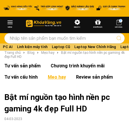
0
MENU
BUILD PC
KHUYẾN MÃI
GIỎ HÀNG
PC AI
Linh kiện máy tính
Laptop Cũ
Laptop New Chính Hãng
Lapt
Trang chủ
Blog
Mẹo hay
Bật mí nguồn tạo hình nền pc gaming 4k
đẹp Full HD
Tư vấn sản phẩm
Chương trình khuyến mãi
Tư vấn cấu hình
Mẹo hay
Review sản phẩm
Bật mí nguồn tạo hình nền pc
gaming 4k đẹp Full HD
04-03-2023