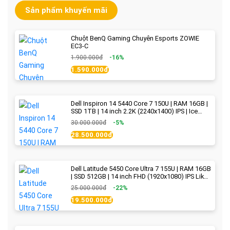
Sản phẩm khuyến mãi
Chuột BenQ Gaming Chuyên Esports ZOWIE
EC3-C
1.900.000đ
-16%
1.590.000đ
Dell Inspiron 14 5440 Core 7 150U | RAM 16GB |
SSD 1TB | 14 inch 2.2K (2240x1400) IPS | Ice
Blue - New Fullbox
30.000.000đ
-5%
28.500.000đ
Dell Latitude 5450 Core Ultra 7 155U | RAM 16GB
| SSD 512GB | 14 inch FHD (1920x1080) IPS Like
new
25.000.000đ
-22%
19.500.000đ