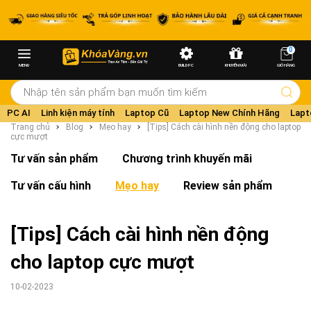
0
MENU
BUILD PC
KHUYẾN MÃI
GIỎ HÀNG
PC AI
Linh kiện máy tính
Laptop Cũ
Laptop New Chính Hãng
Lapt
Trang chủ
Blog
Mẹo hay
[Tips] Cách cài hình nền động cho laptop
cực mượt
Tư vấn sản phẩm
Chương trình khuyến mãi
Tư vấn cấu hình
Mẹo hay
Review sản phẩm
[Tips] Cách cài hình nền động
cho laptop cực mượt
10-02-2023