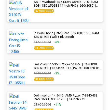
ASUS Vivobook 14 X1404V Core 5-120U | RAM
8GB | SSD 256GB | 14 inch FHD (1920x1080) |
Quiet Blue - New Fullbox
14.900.000đ
PC Văn Phòng | Intel Core i5-12400 | 16GB RAM |
SSD 512GB | Wifi + Bluetooth
14.500.000đ
-6%
13.700.000đ
Dell Vostro 15 3530 Core i7-1355U | RAM 8GB |
SSD 512GB | 15.6 inch FHD (1920x1080) 120Hz
WVA | Black | New Fullbox
19.900.000đ
-5%
18.900.000đ
Dell Inspiron 14 5445 | AMD Ryzen 7-8840HS |
RAM 16GB | SSD 512GB | 14 inch 2.2K
(2240x1400) IPS 300nits | Ice Blue - New Fullbox
23.000.000đ
-11%