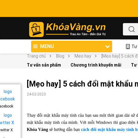
MENU
Tư 
Trang chủ
Blog
Mẹo hay
[Mẹo hay] 5 cách đ
Tư vấn sản phẩm
Chương trình khuyến mãi
Tư 
[Mẹo hay] 5 cách đổi mật khẩu m
24-02-2023
acebook
Thay đổi mật khẩu máy tính của bạn sau một thời gian dài sử d
mật khẩu máy tính của mình. Với mỗi Windows thì giao diện k
Khóa Vàng
sẽ hướng dẫn bạn
cách đổi mật khẩu máy tính b
witter X