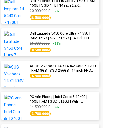
Dell Inspiron 14 5440 Core 7 150U | RAM
16GB | SSD 1TB | 14 inch 2.2K
(2240x1400) IPS | Ice Blue - New Fullbox
30.000.000đ
-5%
28.500.000đ
Dell Latitude 5450 Core Ultra 7 155U |
RAM 16GB | SSD 512GB | 14 inch FHD
(1920x1080) IPS Like new
25.000.000đ
-22%
19.500.000đ
ASUS Vivobook 14 X1404V Core 5-120U
| RAM 8GB | SSD 256GB | 14 inch FHD
(1920x1080) | Quiet Blue - New Fullbox
14.900.000đ
PC Văn Phòng | Intel Core i5-12400 |
16GB RAM | SSD 512GB | Wifi +
Bluetooth
14.500.000đ
-6%
13.700.000đ