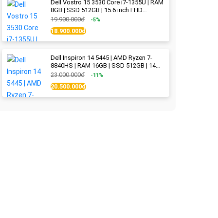
Dell Vostro 15 3530 Core i7-1355U | RAM
8GB | SSD 512GB | 15.6 inch FHD
(1920x1080) 120Hz WVA | Black | New
19.900.000đ
-5%
Fullbox
18.900.000đ
Dell Inspiron 14 5445 | AMD Ryzen 7-
8840HS | RAM 16GB | SSD 512GB | 14
inch 2.2K (2240x1400) IPS 300nits | Ice
23.000.000đ
-11%
Blue - New Fullbox
20.500.000đ