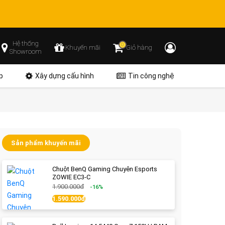
Hệ thống
0
Khuyến mãi
Giỏ hàng
Showroom
p
Xây dựng cấu hình
Tin công nghệ
Sản phẩm khuyến mãi
Chuột BenQ Gaming Chuyên Esports
ZOWIE EC3-C
1.900.000đ
-16%
1.590.000đ