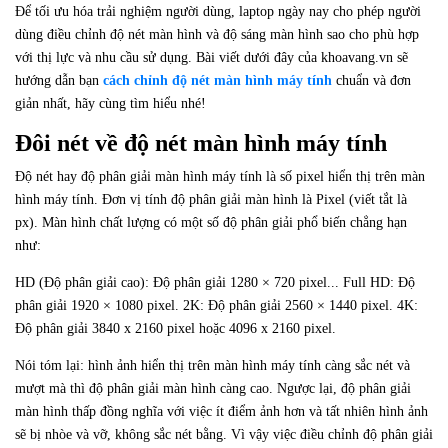
Để tối ưu hóa trải nghiệm người dùng, laptop ngày nay cho phép người
dùng điều chỉnh độ nét màn hình và độ sáng màn hình sao cho phù hợp
với thị lực và nhu cầu sử dụng. Bài viết dưới đây của khoavang.vn sẽ
hướng dẫn bạn
cách chỉnh độ nét màn hình máy tính
chuẩn và đơn
giản nhất, hãy cùng tìm hiểu nhé!
Đôi nét về độ nét màn hình máy tính
Độ nét hay độ phân giải màn hình máy tính là số pixel hiển thị trên màn
hình máy tính. Đơn vị tính độ phân giải màn hình là Pixel (viết tắt là
px). Màn hình chất lượng có một số độ phân giải phổ biến chẳng hạn
như:
HD (Độ phân giải cao): Độ phân giải 1280 × 720 pixel... Full HD: Độ
phân giải 1920 × 1080 pixel. 2K: Độ phân giải 2560 × 1440 pixel. 4K:
Độ phân giải 3840 x 2160 pixel hoặc 4096 x 2160 pixel.
Nói tóm lại: hình ảnh hiển thị trên màn hình máy tính càng sắc nét và
mượt mà thì độ phân giải màn hình càng cao. Ngược lại, độ phân giải
màn hình thấp đồng nghĩa với việc ít điểm ảnh hơn và tất nhiên hình ảnh
sẽ bị nhòe và vỡ, không sắc nét bằng. Vì vậy việc điều chỉnh độ phân giải