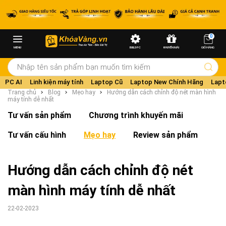
0
MENU
BUILD PC
KHUYẾN MÃI
GIỎ HÀNG
PC AI
Linh kiện máy tính
Laptop Cũ
Laptop New Chính Hãng
Lapt
Trang chủ
Blog
Mẹo hay
Hướng dẫn cách chỉnh độ nét màn hình
máy tính dễ nhất
Tư vấn sản phẩm
Chương trình khuyến mãi
Tư vấn cấu hình
Mẹo hay
Review sản phẩm
Hướng dẫn cách chỉnh độ nét
màn hình máy tính dễ nhất
22-02-2023