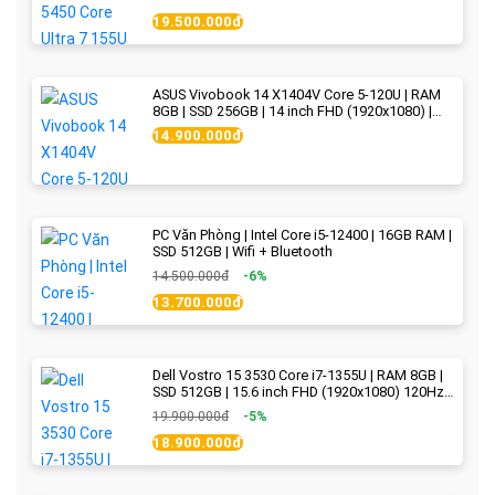
19.500.000đ
ASUS Vivobook 14 X1404V Core 5-120U | RAM
8GB | SSD 256GB | 14 inch FHD (1920x1080) |
Quiet Blue - New Fullbox
14.900.000đ
PC Văn Phòng | Intel Core i5-12400 | 16GB RAM |
SSD 512GB | Wifi + Bluetooth
14.500.000đ
-6%
13.700.000đ
Dell Vostro 15 3530 Core i7-1355U | RAM 8GB |
SSD 512GB | 15.6 inch FHD (1920x1080) 120Hz
WVA | Black | New Fullbox
19.900.000đ
-5%
18.900.000đ