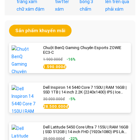
Sản phẩm khuyến mãi
Chuột BenQ Gaming Chuyên Esports ZOWIE
EC3-C
1.900.000đ
-16%
1.590.000đ
Dell Inspiron 14 5440 Core 7 150U | RAM 16GB |
SSD 1TB | 14 inch 2.2K (2240x1400) IPS | Ice
Blue - New Fullbox
30.000.000đ
-5%
28.500.000đ
Dell Latitude 5450 Core Ultra 7 155U | RAM 16GB
| SSD 512GB | 14 inch FHD (1920x1080) IPS Like
new
25.000.000đ
-22%