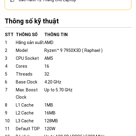
Thông số kỹ thuật
STT
THÔNG SỐ
THÔNG TIN
1
Hãng sản xuất
AMD
2
Model
Ryzen™ 9 7950X3D ( Raphael )
3
CPU Socket
AM5
4
Cores
16
5
Threads
32
6
Base Clock
4.20 GHz
7
Max. Boost
Up to 5.70 GHz
Clock
8
L1 Cache
1MB
9
L2 Cache
16MB
10
L3 Cache
128MB
11
Default TDP
120W