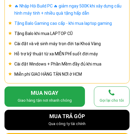
🔥 Nhập Hội Build PC 🔥 giảm ngay 500K khi xây dựng cấu
hình máy tính + nhiều quà tặng hấp dẫn
Tặng Balo Gaming cao cấp - khi mua laptop gaming
Tặng Balo khi mua LAPTOP CŨ
Cài đặt và vệ sinh máy trọn đời tại Khoá Vàng
Hỗ trợ kỹ thuật từ xa MIỄN PHÍ suốt đời máy
Cài đặt Windows + Phần Mềm đầy đủ khi mua
Miễn phí GIAO HÀNG TẬN NƠI ở HCM
MUA NGAY
Giao hàng tận nơi nhanh chóng
Gọi lại cho tôi
MUA TRẢ GÓP
Qua công ty tài chính