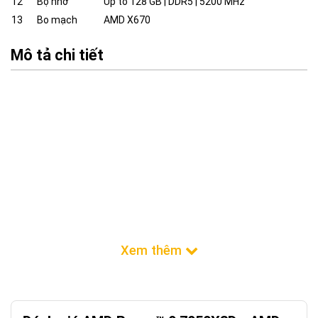
12
Bộ nhớ
Up to 128 GB | DDR5 | 5200 MHz
13
Bo mạch
AMD X670
Mô tả chi tiết