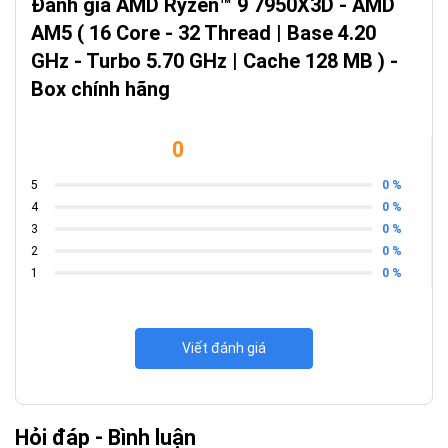
Đánh giá AMD Ryzen™ 9 7950X3D - AMD
AM5 ( 16 Core - 32 Thread | Base 4.20
GHz - Turbo 5.70 GHz | Cache 128 MB ) -
Box chính hãng
0
0 %
5
0 %
4
0 %
3
0 %
2
0 %
1
Viết đánh giá
Hỏi đáp - Bình luận