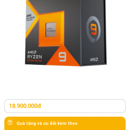
18.900.000đ
Quà tặng và ưu đãi kèm theo