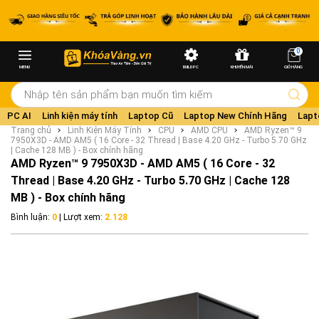
0
MENU
BUILD PC
KHUYẾN MÃI
GIỎ HÀNG
PC AI
Linh kiện máy tính
Laptop Cũ
Laptop New Chính Hãng
Lapt
Trang chủ
Linh Kiện Máy Tính
CPU
AMD CPU
AMD Ryzen™ 9
7950X3D - AMD AM5 ( 16 Core - 32 Thread | Base 4.20 GHz - Turbo 5.70 GHz
| Cache 128 MB ) - Box chính hãng
AMD Ryzen™ 9 7950X3D - AMD AM5 ( 16 Core - 32
Thread | Base 4.20 GHz - Turbo 5.70 GHz | Cache 128
MB ) - Box chính hãng
Bình luận:
0
| Lượt xem:
2.128