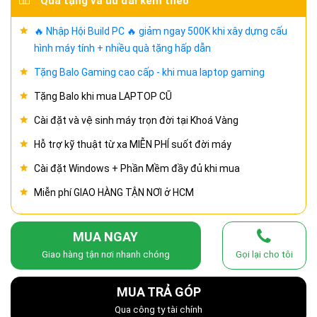
Quà tặng và ưu đãi kèm theo
🔥 Nhập Hội Build PC 🔥 giảm ngay 500K khi xây dựng cấu
hình máy tính + nhiều quà tặng hấp dẫn
Tặng Balo Gaming cao cấp - khi mua laptop gaming
Tặng Balo khi mua LAPTOP CŨ
Cài đặt và vệ sinh máy trọn đời tại Khoá Vàng
Hỗ trợ kỹ thuật từ xa MIỄN PHÍ suốt đời máy
Cài đặt Windows + Phần Mềm đầy đủ khi mua
Miễn phí GIAO HÀNG TẬN NƠI ở HCM
MUA NGAY
Giao hàng tận nơi nhanh chóng
Gọi lại cho tôi
MUA TRẢ GÓP
Qua công ty tài chính