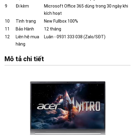
9
Đi kèm
Microsoft Office 365 dùng trong 30 ngày khi
kích hoạt
10
Tình trạng
New Fullbox 100%
11
Bảo Hành
12 tháng
12
Liên hệ mua
Luân - 0931 333 038 (Zalo/SĐT)
hàng
Mô tả chi tiết