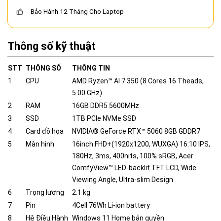
Bảo Hành 12 Tháng Cho Laptop
Thông số kỹ thuật
STT
THÔNG SỐ
THÔNG TIN
1
CPU
AMD Ryzen™ AI 7 350 (8 Cores 16 Theads,
5.00 GHz)
2
RAM
16GB DDR5 5600MHz
3
SSD
1TB PCIe NVMe SSD
4
Card đồ họa
NVIDIA® GeForce RTX™ 5060 8GB GDDR7
5
Màn hình
16inch FHD+(1920x1200, WUXGA) 16:10 IPS,
180Hz, 3ms, 400nits, 100% sRGB, Acer
ComfyView™ LED-backlit TFT LCD, Wide
Viewing Angle, Ultra-slim Design
6
Trọng lượng
2.1 kg
7
Pin
4Cell 76Wh Li-ion battery
8
Hệ Điều Hành
Windows 11 Home bản quyền