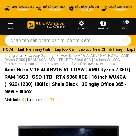
0
MENU
BUILD PC
KHUYẾN MÃI
GIỎ HÀNG
PC AI
Linh kiện máy tính
Laptop Cũ
Laptop New Chính Hãng
Lapt
Trang chủ
Laptop Gaming
Acer Nitro V 16 AI ANV16-61-ROYW | AMD
Ryzen 7 350 | RAM 16GB | SSD 1TB | RTX 5060 8GB | 16 inch WUXGA
(1920x1200) 180Hz | Shale Black | 30 ngày Office 365 - New Fullbox
Acer Nitro V 16 AI ANV16-61-ROYW | AMD Ryzen 7 350 |
RAM 16GB | SSD 1TB | RTX 5060 8GB | 16 inch WUXGA
(1920x1200) 180Hz | Shale Black | 30 ngày Office 365 -
New Fullbox
Bình luận:
0
| Lượt xem:
1.176