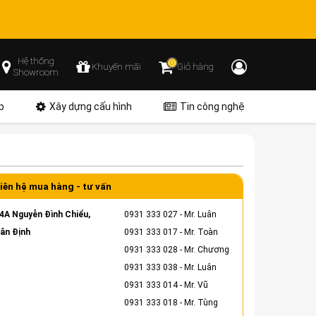
Hệ thống
0
Khuyến mãi
Giỏ hàng
Showroom
p
Xây dựng cấu hình
Tin công nghệ
iên hệ mua hàng - tư vấn
4A Nguyễn Đình Chiểu,
0931 333 027
- Mr. Luân
ân Định
0931 333 017
- Mr. Toàn
0931 333 028
- Mr. Chương
0931 333 038
- Mr. Luân
0931 333 014
- Mr. Vũ
0931 333 018
- Mr. Tùng