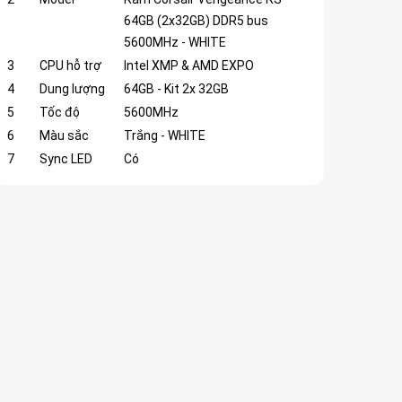
64GB (2x32GB) DDR5 bus
5600MHz - WHITE
3
CPU hỗ trợ
Intel XMP & AMD EXPO
4
Dung lượng
64GB - Kit 2x 32GB
5
Tốc độ
5600MHz
6
Màu sắc
Trắng - WHITE
7
Sync LED
Có