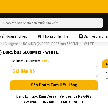
vấn doanh nghiệp
Thông tin liên hệ
Dịch vụ giải phá
air Vengeance RS 64GB (2x32GB) DDR5 bus 5600MHz - WHITE
B) DDR5 bus 5600MHz - WHITE
Bình luận:
0
|
Lượt xem:
1.298
L
Giá liên hệ
1
T
Sản Phẩm Tạm Hết Hàng
Đăng ký trước
Ram Corsair Vengeance RS 64GB
(2x32GB) DDR5 bus 5600MHz - WHITE