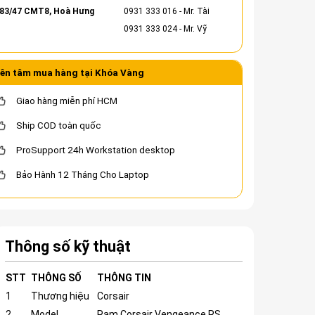
83/47 CMT8, Hoà Hưng
0931 333 016
- Mr. Tài
0931 333 024
- Mr. Vỹ
ên tâm mua hàng tại Khóa Vàng
Giao hàng miễn phí HCM
Ship COD toàn quốc
ProSupport 24h Workstation desktop
Bảo Hành 12 Tháng Cho Laptop
Thông số kỹ thuật
STT
THÔNG SỐ
THÔNG TIN
1
Thương hiệu
Corsair
2
Model
Ram Corsair Vengeance RS