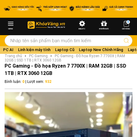
0
MENU
BUILD PC
KHUYẾN MÃI
GIỎ HÀNG
PC AI
Linh kiện máy tính
Laptop Cũ
Laptop New Chính Hãng
Lapt
Trang chủ
PC Gaming
PC Gaming - Đồ họa Ryzen 7 7700X | RAM
32GB | SSD 1TB | RTX 3060 12GB
PC Gaming - Đồ họa Ryzen 7 7700X | RAM 32GB | SSD
1TB | RTX 3060 12GB
Bình luận:
0
| Lượt xem:
932