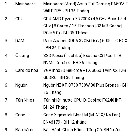
1
Mainboard
Mainboard (Amd) Asus Tuf Gaming B650M-E
Wifi DDR5 - BH 36 Tháng
2
CPU
CPU AMD Ryzen 7 7700X (4,5 GHz Boost 5,4
GHz | 8 Cores / 16 Threads | 32 MB Cache|
PCIe 5.0) - BH 36 Tháng
3
RAM
Ram Apacer DDR5 32GB(16x2) 6000 OC NOX
- BH 36 Tháng
4
Ổ cứng
SSD Kioxia (Toshiba) Exceria G3 Plus 1TB
NVMe Gen4x4 - BH 36 Tháng
5
Card đồ họa
VGA Inno3D GeForce RTX 3060 Twin X2 12G
GDDR6 - BH 36 Tháng
6
Nguồn
Nguồn NZXT C750 750W 80 Plus Bronze - BH
36 Tháng
7
Tản Nhiệt
Tản nhiệt nước CPU ID-Cooling FX240 INF-
BH 24 Tháng
8
Case
Case Xigmatek Blast M (M-ATX/ No Fan) -
EN46179 - BH 12 tháng
9
Bảo hành
Bảo Hành Chính Hãng- Tặng Gói BH 1 năm