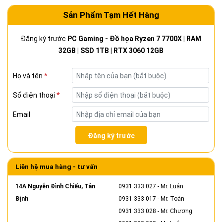
Sản Phẩm Tạm Hết Hàng
Đăng ký trước
PC Gaming - Đồ họa Ryzen 7 7700X | RAM
32GB | SSD 1TB | RTX 3060 12GB
Họ và tên
*
Số điện thoại
*
Email
Đăng ký trước
Liên hệ mua hàng - tư vấn
14A Nguyễn Đình Chiểu, Tân
0931 333 027
- Mr. Luân
Định
0931 333 017
- Mr. Toàn
0931 333 028
- Mr. Chương