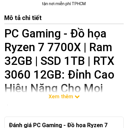
tận nơi miễn phí TPHCM
Mô tả chi tiết
PC Gaming - Đồ họa
Ryzen 7 7700X | Ram
32GB | SSD 1TB | RTX
3060 12GB: Đỉnh Cao
Hiệu Năng Cho Mọi
Tác Vụ
Chào mừng bạn đến với kỷ nguyên mới của hiệu năng vượt trội!
Giới thiệu sản phẩm
PC Gaming - Đồ họa Ryzen 7 7700X | Ram
Đánh giá PC Gaming - Đồ họa Ryzen 7
32GB | SSD 1TB | RTX 3060 12GB
, một cỗ máy mạnh mẽ được