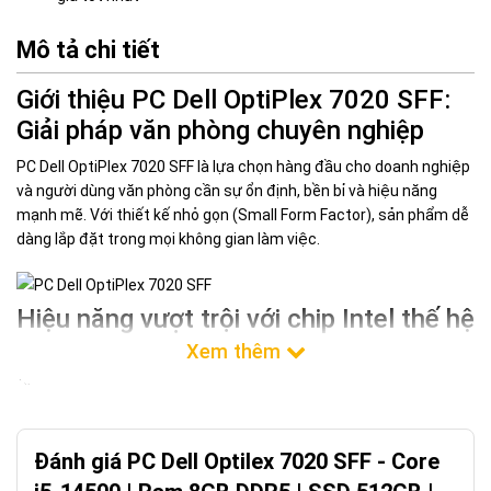
Mô tả chi tiết
Giới thiệu PC Dell OptiPlex 7020 SFF:
Giải pháp văn phòng chuyên nghiệp
PC Dell OptiPlex 7020 SFF là lựa chọn hàng đầu cho doanh nghiệp
và người dùng văn phòng cần sự ổn định, bền bỉ và hiệu năng
mạnh mẽ. Với thiết kế nhỏ gọn (Small Form Factor), sản phẩm dễ
dàng lắp đặt trong mọi không gian làm việc.
Hiệu năng vượt trội với chip Intel thế hệ
14
Được trang bị bộ vi xử lý Intel Core i5-14500 với 14 nhân và 20
luồng, Dell OptiPlex 7020 xử lý đa nhiệm mượt mà các ứng dụng
văn phòng, phần mềm quản lý và đồ họa cơ bản. Đi kèm là RAM
Đánh giá PC Dell Optilex 7020 SFF - Core
8GB chuẩn DDR5 tốc độ cao, giúp tăng tốc độ truy xuất dữ liệu so
với các chuẩn RAM cũ.