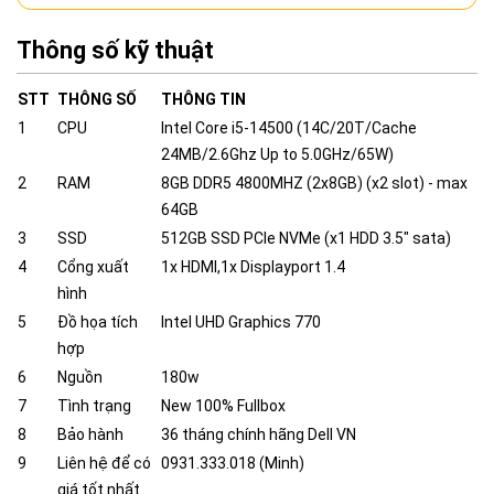
Thông số kỹ thuật
STT
THÔNG SỐ
THÔNG TIN
1
CPU
Intel Core i5-14500 (14C/20T/Cache
24MB/2.6Ghz Up to 5.0GHz/65W)
2
RAM
8GB DDR5 4800MHZ (2x8GB) (x2 slot) - max
64GB
3
SSD
512GB SSD PCIe NVMe (x1 HDD 3.5" sata)
4
Cổng xuất
1x HDMI,1x Displayport 1.4
hình
5
Đồ họa tích
Intel UHD Graphics 770
hợp
6
Nguồn
180w
7
Tình trạng
New 100% Fullbox
8
Bảo hành
36 tháng chính hãng Dell VN
9
Liên hệ để có
0931.333.018 (Minh)
giá tốt nhất