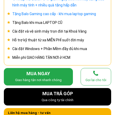
hình máy tính + nhiều quà tặng hấp dẫn
Tặng Balo Gaming cao cấp - khi mua laptop gaming
Tặng Balo khi mua LAPTOP CŨ
Cài đặt và vệ sinh máy trọn đời tại Khoá Vàng
Hỗ trợ kỹ thuật từ xa MIỄN PHÍ suốt đời máy
Cài đặt Windows + Phần Mềm đầy đủ khi mua
Miễn phí GIAO HÀNG TẬN NƠI ở HCM
MUA NGAY
Giao hàng tận nơi nhanh chóng
Gọi lại cho tôi
MUA TRẢ GÓP
Qua công ty tài chính
Liên hệ mua hàng - tư vấn