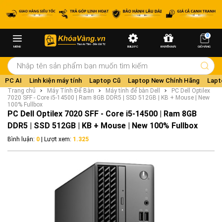
0
MENU
BUILD PC
KHUYẾN MÃI
GIỎ HÀNG
PC AI
Linh kiện máy tính
Laptop Cũ
Laptop New Chính Hãng
Lapt
Trang chủ
Máy Tính Để Bàn
Máy tính để bàn Dell
PC Dell Optilex
7020 SFF - Core i5-14500 | Ram 8GB DDR5 | SSD 512GB | KB + Mouse | New
100% Fullbox
PC Dell Optilex 7020 SFF - Core i5-14500 | Ram 8GB
DDR5 | SSD 512GB | KB + Mouse | New 100% Fullbox
Bình luận:
0
| Lượt xem:
1.325