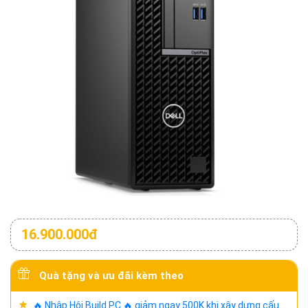
16.900.000đ
Quà tặng và ưu đãi kèm theo
🔥 Nhập Hội Build PC 🔥 giảm ngay 500K khi xây dựng cấu