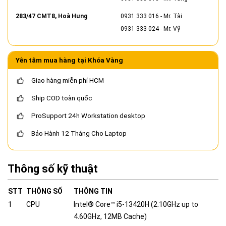
283/47 CMT8, Hoà Hưng
0931 333 016
- Mr. Tài
0931 333 024
- Mr. Vỹ
Yên tâm mua hàng tại Khóa Vàng
Giao hàng miễn phí HCM
Ship COD toàn quốc
ProSupport 24h Workstation desktop
Bảo Hành 12 Tháng Cho Laptop
Thông số kỹ thuật
STT
THÔNG SỐ
THÔNG TIN
1
CPU
Intel® Core™ i5-13420H (2.10GHz up to
4.60GHz, 12MB Cache)