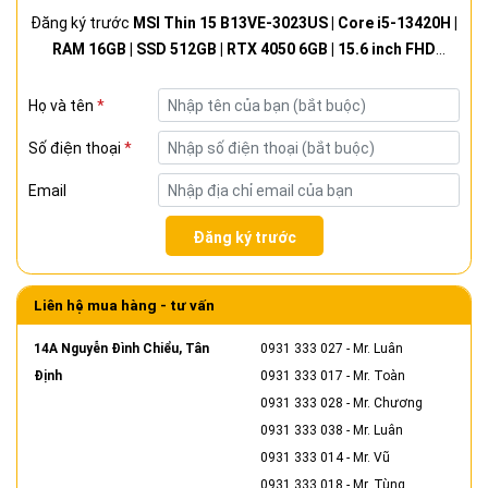
Đăng ký trước
MSI Thin 15 B13VE-3023US | Core i5-13420H |
RAM 16GB | SSD 512GB | RTX 4050 6GB | 15.6 inch FHD
144Hz | Cosmos Grey - New Fullbox
Họ và tên
*
Số điện thoại
*
Email
Đăng ký trước
Liên hệ mua hàng - tư vấn
14A Nguyễn Đình Chiểu, Tân
0931 333 027
- Mr. Luân
Định
0931 333 017
- Mr. Toàn
0931 333 028
- Mr. Chương
0931 333 038
- Mr. Luân
0931 333 014
- Mr. Vũ
0931 333 018
- Mr. Tùng