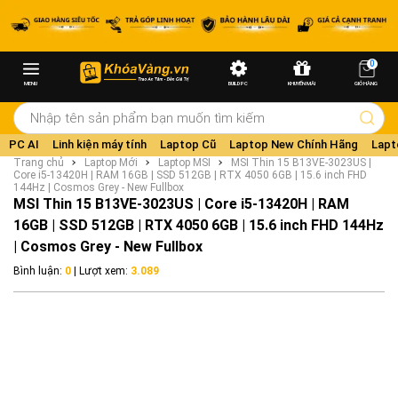
0
MENU
BUILD PC
KHUYẾN MÃI
GIỎ HÀNG
PC AI
Linh kiện máy tính
Laptop Cũ
Laptop New Chính Hãng
Lapt
Trang chủ
Laptop Mới
Laptop MSI
MSI Thin 15 B13VE-3023US |
Core i5-13420H | RAM 16GB | SSD 512GB | RTX 4050 6GB | 15.6 inch FHD
144Hz | Cosmos Grey - New Fullbox
MSI Thin 15 B13VE-3023US | Core i5-13420H | RAM
16GB | SSD 512GB | RTX 4050 6GB | 15.6 inch FHD 144Hz
| Cosmos Grey - New Fullbox
Bình luận:
0
| Lượt xem:
3.089