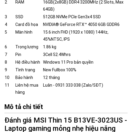
2
RAM
16GB(2x8GB) DDR4 3200MHz (2 Slots, Max
64GB)
3
SSD
512GB NVMe PCIe Gen3x4 SSD
4
Card đồ họa
NVIDIA® GeForce RTX™ 4050 6GB GDDR6
5
Màn hình
15.6 inch FHD (1920 x 1080) 144Hz,
45%NTSC, IPS
6
Trọng lượng
1.86 kg
7
Pin
3Cell 52.4Whrs
8
Hệ điều hành
Windows 11 Pro bản quyền
9
Tình trạng
New Fullbox 100%
10
Bảo hành
12 tháng
11
Liên hệ mua
Luân - 0931 333 038 (Zalo/SĐT)
hàng
Mô tả chi tiết
Đánh giá MSI Thin 15 B13VE-3023US -
Laptop gaming mỏng nhẹ hiệu năng