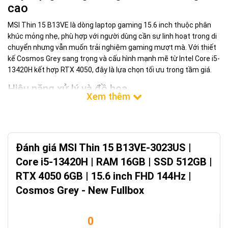
cao
MSI Thin 15 B13VE là dòng laptop gaming 15.6 inch thuộc phân
khúc mỏng nhẹ, phù hợp với người dùng cần sự linh hoạt trong di
chuyển nhưng vẫn muốn trải nghiệm gaming mượt mà. Với thiết
kế Cosmos Grey sang trọng và cấu hình mạnh mẽ từ Intel Core i5-
13420H kết hợp RTX 4050, đây là lựa chọn tối ưu trong tầm giá.
Hiệu năng xử lý và đồ họa
Laptop được trang bị vi xử lý Intel Core i5-13420H với 8 nhân, 12
luồng, xung nhịp cơ bản 2.10GHz và có thể boost lên đến 4.60GHz.
Card đồ họa rời NVIDIA GeForce RTX 4050 6GB GDDR6 mang lại
khả năng chơi game ở thiết lập trung bình-cao và hỗ trợ tốt các
Đánh giá MSI Thin 15 B13VE-3023US |
tác vụ đồ họa như chỉnh sửa ảnh, video cơ bản.
Core i5-13420H | RAM 16GB | SSD 512GB |
Màn hình 144Hz cho trải nghiệm mượt mà
RTX 4050 6GB | 15.6 inch FHD 144Hz |
Màn hình 15.6 inch Full HD (1920x1080) với tần số quét 144Hz cho
Cosmos Grey - New Fullbox
hình ảnh chuyển động mượt mà, giảm thiểu hiện tượng xé hình
khi chơi game. Tấm nền IPS đảm bảo góc nhìn rộng và màu sắc
trung thực.
0