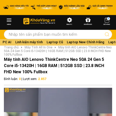
0
MENU
BUILD PC
KHUYẾN MÃI
GIỎ HÀNG
PC AI
Linh kiện máy tính
Laptop Cũ
Laptop New Chính Hãng
Lapt
Trang chủ
Máy Tính All In One
Máy tính AIO Lenovo ThinkCentre Neo
50A 24 Gen 5 Core i5-13420H | 16GB RAM | 512GB SSD | 23.8 INCH FHD New
100% Fullbox
Máy tính AIO Lenovo ThinkCentre Neo 50A 24 Gen 5
Core i5-13420H | 16GB RAM | 512GB SSD | 23.8 INCH
FHD New 100% Fullbox
Bình luận:
0
| Lượt xem:
2.857