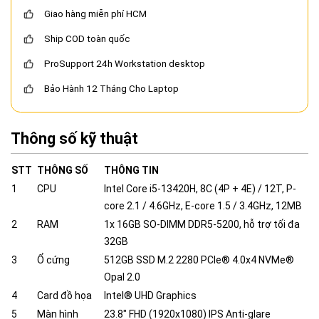
Giao hàng miễn phí HCM
Ship COD toàn quốc
ProSupport 24h Workstation desktop
Bảo Hành 12 Tháng Cho Laptop
Thông số kỹ thuật
STT
THÔNG SỐ
THÔNG TIN
1
CPU
Intel Core i5-13420H, 8C (4P + 4E) / 12T, P-
core 2.1 / 4.6GHz, E-core 1.5 / 3.4GHz, 12MB
2
RAM
1x 16GB SO-DIMM DDR5-5200, hỗ trợ tối đa
32GB
3
Ổ cứng
512GB SSD M.2 2280 PCIe® 4.0x4 NVMe®
Opal 2.0
4
Card đồ họa
Intel® UHD Graphics
5
Màn hình
23.8" FHD (1920x1080) IPS Anti-glare