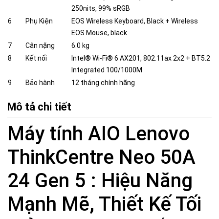
250nits, 99% sRGB
6
Phụ Kiện
EOS Wireless Keyboard, Black + Wireless
EOS Mouse, black
7
Cân nặng
6.0 kg
8
Kết nối
Intel® Wi-Fi® 6 AX201, 802.11ax 2x2 + BT5.2
Integrated 100/1000M
9
Bảo hành
12 tháng chính hãng
Mô tả chi tiết
Máy tính AIO Lenovo
ThinkCentre Neo 50A
24 Gen 5 : Hiệu Năng
Mạnh Mẽ, Thiết Kế Tối