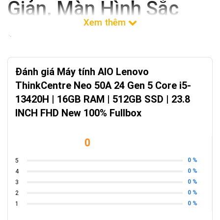
Giản, Màn Hình Sắc
Nét
Đánh giá Máy tính AIO Lenovo
ThinkCentre Neo 50A 24 Gen 5 Core i5-
13420H | 16GB RAM | 512GB SSD | 23.8
INCH FHD New 100% Fullbox
0
0 %
5
0 %
4
0 %
3
0 %
2
Trong kỷ nguyên số hóa, nhu cầu về một không gian làm việc hiệu
0 %
1
quả, gọn gàng và thẩm mỹ ngày càng trở nên quan trọng.
Máy
tính AIO Lenovo ThinkCentre Neo 50A 24 Gen 5 Core i5-13420H