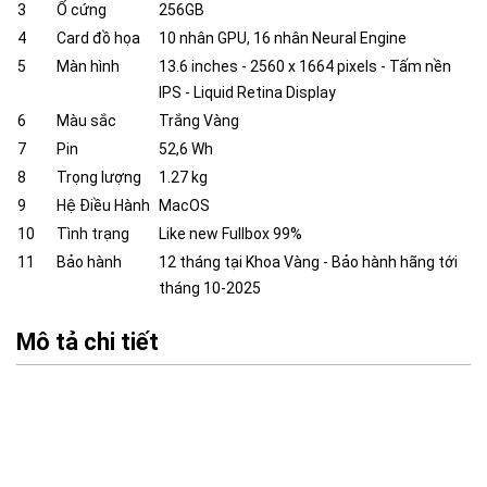
3
Ổ cứng
256GB
4
Card đồ họa
10 nhân GPU, 16 nhân Neural Engine
5
Màn hình
13.6 inches - 2560 x 1664 pixels - Tấm nền
IPS - Liquid Retina Display
6
Màu sắc
Trắng Vàng
7
Pin
52,6 Wh
8
Trọng lượng
1.27 kg
9
Hệ Điều Hành
MacOS
10
Tình trạng
Like new Fullbox 99%
11
Bảo hành
12 tháng tại Khoa Vàng - Bảo hành hãng tới
tháng 10-2025
Mô tả chi tiết