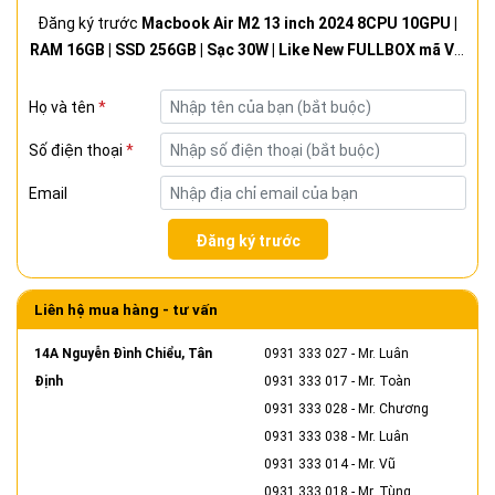
Đăng ký trước
Macbook Air M2 13 inch 2024 8CPU 10GPU |
RAM 16GB | SSD 256GB | Sạc 30W | Like New FULLBOX mã VN
- còn Bảo Hành Hãng
Họ và tên
*
Số điện thoại
*
Email
Đăng ký trước
Liên hệ mua hàng - tư vấn
14A Nguyễn Đình Chiểu, Tân
0931 333 027
- Mr. Luân
Định
0931 333 017
- Mr. Toàn
0931 333 028
- Mr. Chương
0931 333 038
- Mr. Luân
0931 333 014
- Mr. Vũ
0931 333 018
- Mr. Tùng