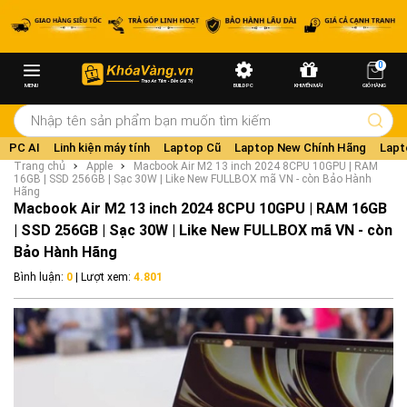
0
MENU
BUILD PC
KHUYẾN MÃI
GIỎ HÀNG
PC AI
Linh kiện máy tính
Laptop Cũ
Laptop New Chính Hãng
Lapt
Trang chủ
Apple
Macbook Air M2 13 inch 2024 8CPU 10GPU | RAM
16GB | SSD 256GB | Sạc 30W | Like New FULLBOX mã VN - còn Bảo Hành
Hãng
Macbook Air M2 13 inch 2024 8CPU 10GPU | RAM 16GB
| SSD 256GB | Sạc 30W | Like New FULLBOX mã VN - còn
Bảo Hành Hãng
Bình luận:
0
| Lượt xem:
4.801