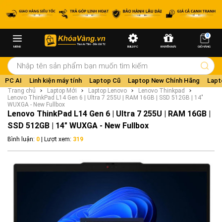
0
MENU
BUILD PC
KHUYẾN MÃI
GIỎ HÀNG
PC AI
Linh kiện máy tính
Laptop Cũ
Laptop New Chính Hãng
Lapt
Trang chủ
Laptop Mới
Laptop Lenovo
Lenovo Thinkpad
Lenovo ThinkPad L14 Gen 6 | Ultra 7 255U | RAM 16GB | SSD 512GB | 14"
WUXGA - New Fullbox
Lenovo ThinkPad L14 Gen 6 | Ultra 7 255U | RAM 16GB |
SSD 512GB | 14" WUXGA - New Fullbox
Bình luận:
0
| Lượt xem:
319