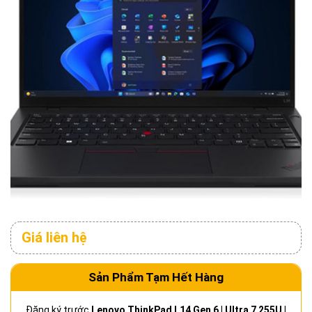
Giá liên hệ
Sản Phẩm Tạm Hết Hàng
Đăng ký trước
Lenovo ThinkPad L14 Gen 6 | Ultra 7 255U |