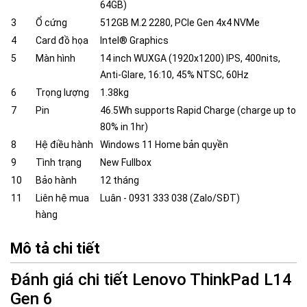
64GB)
3
Ổ cứng
512GB M.2 2280, PCIe Gen 4x4 NVMe
4
Card đồ họa
Intel® Graphics
5
Màn hình
14 inch WUXGA (1920x1200) IPS, 400nits,
Anti-Glare, 16:10, 45% NTSC, 60Hz
6
Trọng lượng
1.38kg
7
Pin
46.5Wh supports Rapid Charge (charge up to
80% in 1hr)
8
Hệ điều hành
Windows 11 Home bản quyền
9
Tình trạng
New Fullbox
10
Bảo hành
12 tháng
11
Liên hệ mua
Luân - 0931 333 038 (Zalo/SĐT)
hàng
Mô tả chi tiết
Đánh giá chi tiết Lenovo ThinkPad L14
Gen 6