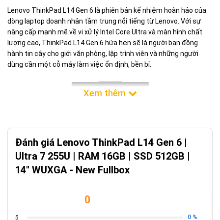
Lenovo ThinkPad L14 Gen 6 là phiên bản kế nhiệm hoàn hảo của
dòng laptop doanh nhân tầm trung nổi tiếng từ Lenovo. Với sự
nâng cấp mạnh mẽ về vi xử lý Intel Core Ultra và màn hình chất
lượng cao, ThinkPad L14 Gen 6 hứa hẹn sẽ là người bạn đồng
hành tin cậy cho giới văn phòng, lập trình viên và những người
dùng cần một cỗ máy làm việc ổn định, bền bỉ.
Đánh giá Lenovo ThinkPad L14 Gen 6 |
Ultra 7 255U | RAM 16GB | SSD 512GB |
14" WUXGA - New Fullbox
Sức mạnh từ vi xử lý Intel Core Ultra 7
255U
0
Điểm nâng cấp đáng giá nhất trên ThinkPad L14 Gen 6 chính là
0 %
con chip Intel Core Ultra 7 255U. Với cấu trúc 12 nhân và 14 luồng,
5