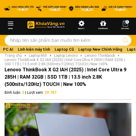
0
MENU
BUILD PC
KHUYẾN MÃI
GIỎ HÀNG
PC AI
Linh kiện máy tính
Laptop Cũ
Laptop New Chính Hãng
Lapt
Trang chủ
Laptop Mới
Laptop Lenovo
Lenovo Thinkbook
Lenovo ThinkBook X G2 IAH (2025) | Intel Core Ultra 9 285H | RAM 32GB |
SSD 1TB | 13.5 inch 2.8K (500nits/120Hz) TOUCH | New 100%
Lenovo ThinkBook X G2 IAH (2025) | Intel Core Ultra 9
285H | RAM 32GB | SSD 1TB | 13.5 inch 2.8K
(500nits/120Hz) TOUCH | New 100%
Bình luận:
0
| Lượt xem:
29.787