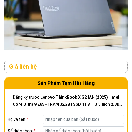
Giá liên hệ
Sản Phẩm Tạm Hết Hàng
Đăng ký trước
Lenovo ThinkBook X G2 IAH (2025) | Intel
Core Ultra 9 285H | RAM 32GB | SSD 1TB | 13.5 inch 2.8K
(500nits/120Hz) TOUCH | New 100%
Họ và tên
*
Số điện thoại
*