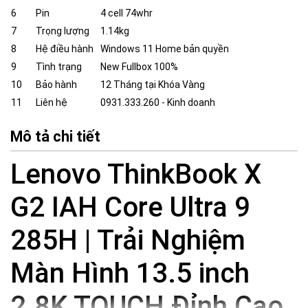
6
Pin
4 cell 74whr
7
Trọng lượng
1.14kg
8
Hệ điều hành
Windows 11 Home bản quyền
9
Tình trạng
New Fullbox 100%
10
Bảo hành
12 Tháng tại Khóa Vàng
11
Liên hệ
0931.333.260 - Kinh doanh
Mô tả chi tiết
Lenovo ThinkBook X
G2 IAH Core Ultra 9
285H | Trải Nghiệm
Màn Hình 13.5 inch
2.8K TOUCH Đỉnh Cao