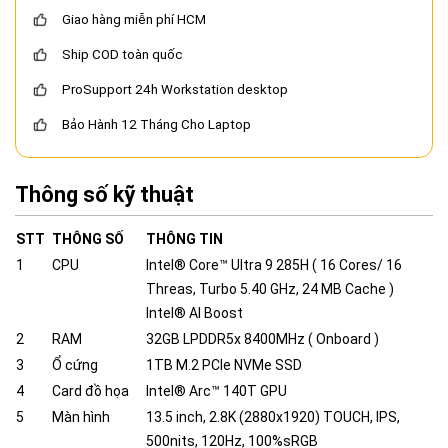
Giao hàng miễn phí HCM
Ship COD toàn quốc
ProSupport 24h Workstation desktop
Bảo Hành 12 Tháng Cho Laptop
Thông số kỹ thuật
STT
THÔNG SỐ
THÔNG TIN
1
CPU
Intel® Core™ Ultra 9 285H ( 16 Cores/ 16
Threas, Turbo 5.40 GHz, 24 MB Cache )
Intel® AI Boost
2
RAM
32GB LPDDR5x 8400MHz ( Onboard )
3
Ổ cứng
1TB M.2 PCIe NVMe SSD
4
Card đồ họa
Intel® Arc™ 140T GPU
5
Màn hình
13.5 inch, 2.8K (2880x1920) TOUCH, IPS,
500nits, 120Hz, 100%sRGB