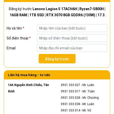
Đăng ký trước
Lenovo Legion 5 17ACH6H | Ryzen7-5800H |
16GB RAM | 1TB SSD | RTX 3070 8GB GDDR6 (130W) | 17.3
FHD 144Hz | Phantom Blue | New 100% Fullbox
Họ và tên
*
Số điện thoại
*
Email
Đăng ký trước
Liên hệ mua hàng - tư vấn
14A Nguyễn Đình Chiểu, Tân
0931 333 027
- Mr. Luân
Định
0931 333 017
- Mr. Toàn
0931 333 028
- Mr. Chương
0931 333 038
- Mr. Luân
0931 333 014
- Mr. Vũ