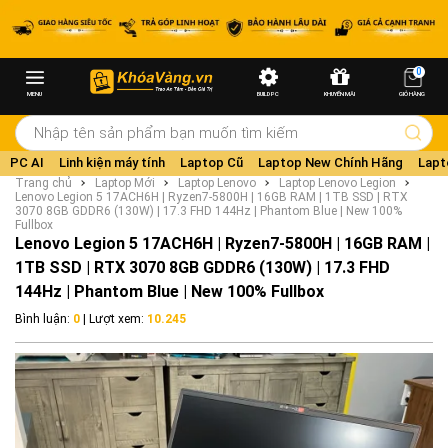
0
MENU
BUILD PC
KHUYẾN MÃI
GIỎ HÀNG
PC AI
Linh kiện máy tính
Laptop Cũ
Laptop New Chính Hãng
Lapt
Trang chủ
Laptop Mới
Laptop Lenovo
Laptop Lenovo Legion
Lenovo Legion 5 17ACH6H | Ryzen7-5800H | 16GB RAM | 1TB SSD | RTX
3070 8GB GDDR6 (130W) | 17.3 FHD 144Hz | Phantom Blue | New 100%
Fullbox
Lenovo Legion 5 17ACH6H | Ryzen7-5800H | 16GB RAM |
1TB SSD | RTX 3070 8GB GDDR6 (130W) | 17.3 FHD
144Hz | Phantom Blue | New 100% Fullbox
Bình luận:
0
| Lượt xem:
10.245