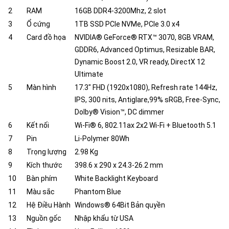
2
RAM
16GB DDR4-3200Mhz, 2 slot
3
Ổ cứng
1TB SSD PCIe NVMe, PCIe 3.0 x4
4
Card đồ họa
NVIDIA® GeForce® RTX™ 3070, 8GB VRAM,
GDDR6, Advanced Optimus, Resizable BAR,
Dynamic Boost 2.0, VR ready, DirectX 12
Ultimate
5
Màn hình
17.3" FHD (1920x1080), Refresh rate 144Hz,
IPS, 300 nits, Antiglare,99% sRGB, Free-Sync,
Dolby® Vision™, DC dimmer
6
Kết nối
Wi-Fi® 6, 802.11ax 2x2 Wi-Fi + Bluetooth 5.1
7
Pin
Li-Polymer 80Wh
8
Trọng lượng
2.98 Kg
9
Kích thước
398.6 x 290 x 24.3-26.2 mm
10
Bàn phím
White Backlight Keyboard
11
Màu sắc
Phantom Blue
12
Hệ Điều Hành
Windows® 64Bit Bản quyền
13
Nguồn gốc
Nhập khẩu từ USA