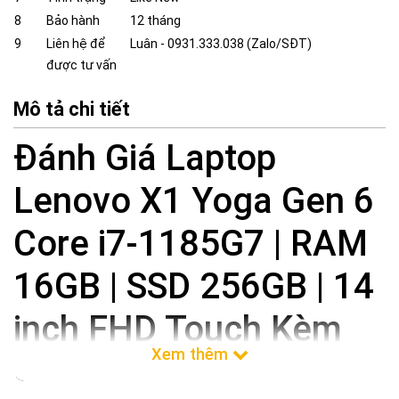
8
Bảo hành
12 tháng
9
Liên hệ để
Luân - 0931.333.038 (Zalo/SĐT)
được tư vấn
Mô tả chi tiết
Đánh Giá Laptop
Lenovo X1 Yoga Gen 6
Core i7-1185G7 | RAM
16GB | SSD 256GB | 14
inch FHD Touch Kèm
Bút