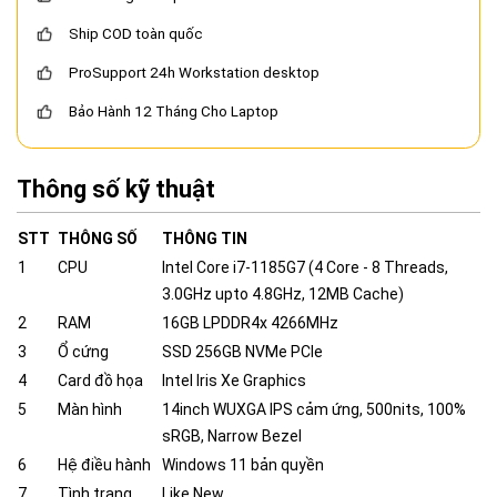
Ship COD toàn quốc
ProSupport 24h Workstation desktop
Bảo Hành 12 Tháng Cho Laptop
Thông số kỹ thuật
STT
THÔNG SỐ
THÔNG TIN
1
CPU
Intel Core i7-1185G7 (4 Core - 8 Threads,
3.0GHz upto 4.8GHz, 12MB Cache)
2
RAM
16GB LPDDR4x 4266MHz
3
Ổ cứng
SSD 256GB NVMe PCIe
4
Card đồ họa
Intel Iris Xe Graphics
5
Màn hình
14inch WUXGA IPS cảm ứng, 500nits, 100%
sRGB, Narrow Bezel
6
Hệ điều hành
Windows 11 bản quyền
7
Tình trạng
Like New