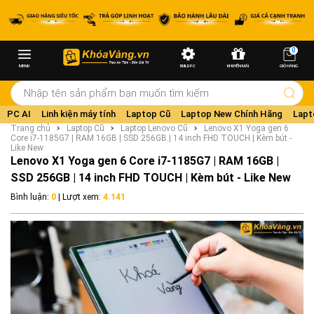
0
MENU
BUILD PC
KHUYẾN MÃI
GIỎ HÀNG
PC AI
Linh kiện máy tính
Laptop Cũ
Laptop New Chính Hãng
Lapt
Trang chủ
Laptop Cũ
Laptop Lenovo Cũ
Lenovo X1 Yoga gen 6
Core i7-1185G7 | RAM 16GB | SSD 256GB | 14 inch FHD TOUCH | Kèm bút -
Like New
Lenovo X1 Yoga gen 6 Core i7-1185G7 | RAM 16GB |
SSD 256GB | 14 inch FHD TOUCH | Kèm bút - Like New
Bình luận:
0
| Lượt xem:
4.141