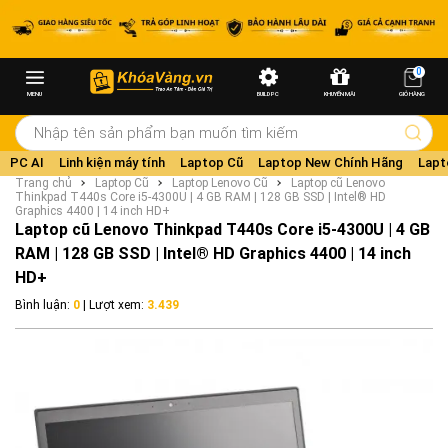
0
MENU
BUILD PC
KHUYẾN MÃI
GIỎ HÀNG
PC AI
Linh kiện máy tính
Laptop Cũ
Laptop New Chính Hãng
Lapt
Trang chủ
Laptop Cũ
Laptop Lenovo Cũ
Laptop cũ Lenovo
Thinkpad T440s Core i5-4300U | 4 GB RAM | 128 GB SSD | Intel® HD
Graphics 4400 | 14 inch HD+
Laptop cũ Lenovo Thinkpad T440s Core i5-4300U | 4 GB
RAM | 128 GB SSD | Intel® HD Graphics 4400 | 14 inch
HD+
Bình luận:
0
| Lượt xem:
3.439