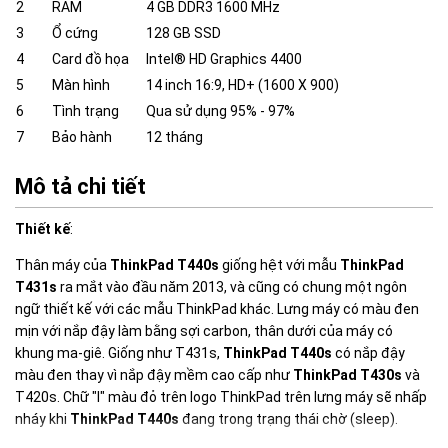
2
RAM
4 GB DDR3 1600 MHz
3
Ổ cứng
128 GB SSD
4
Card đồ họa
Intel® HD Graphics 4400
5
Màn hình
14 inch 16:9, HD+ (1600 X 900)
6
Tình trạng
Qua sử dụng 95% - 97%
7
Bảo hành
12 tháng
Mô tả chi tiết
Thiết kế
:
Thân máy của
ThinkPad T440s
giống hệt với mẫu
ThinkPad
T431s
ra mắt vào đầu năm 2013, và cũng có chung một ngôn
ngữ thiết kế với các mẫu ThinkPad khác. Lưng máy có màu đen
mịn với nắp đậy làm bằng sợi carbon, thân dưới của máy có
khung ma-giê. Giống như T431s,
ThinkPad T440s
có nắp đậy
màu đen thay vì nắp đậy mềm cao cấp như
ThinkPad T430s
và
T420s. Chữ "I" màu đỏ trên logo ThinkPad trên lưng máy sẽ nhấp
nháy khi
ThinkPad T440s
đang trong trạng thái chờ (sleep).