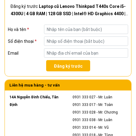
Đăng ký trước
Laptop cũ Lenovo Thinkpad T440s Core i5-
4300U | 4 GB RAM | 128 GB SSD | Intel® HD Graphics 4400 |
14 inch HD+
Họ và tên
*
Số điện thoại
*
Email
Đăng ký trước
Liên hệ mua hàng - tư vấn
14A Nguyễn Đình Chiểu, Tân
0931 333 027
- Mr. Luân
Định
0931 333 017
- Mr. Toàn
0931 333 028
- Mr. Chương
0931 333 038
- Mr. Luân
0931 333 014
- Mr. Vũ
0931 333 018
- Mr. Tùng