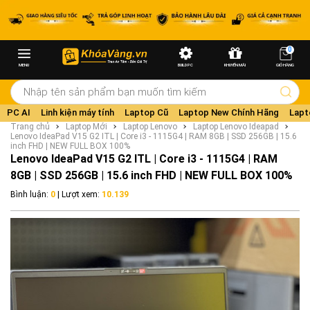
0
MENU
BUILD PC
KHUYẾN MÃI
GIỎ HÀNG
PC AI
Linh kiện máy tính
Laptop Cũ
Laptop New Chính Hãng
Lapt
Trang chủ
Laptop Mới
Laptop Lenovo
Laptop Lenovo Ideapad
Lenovo IdeaPad V15 G2 ITL | Core i3 - 1115G4 | RAM 8GB | SSD 256GB | 15.6
inch FHD | NEW FULL BOX 100%
Lenovo IdeaPad V15 G2 ITL | Core i3 - 1115G4 | RAM
8GB | SSD 256GB | 15.6 inch FHD | NEW FULL BOX 100%
Bình luận:
0
| Lượt xem:
10.139