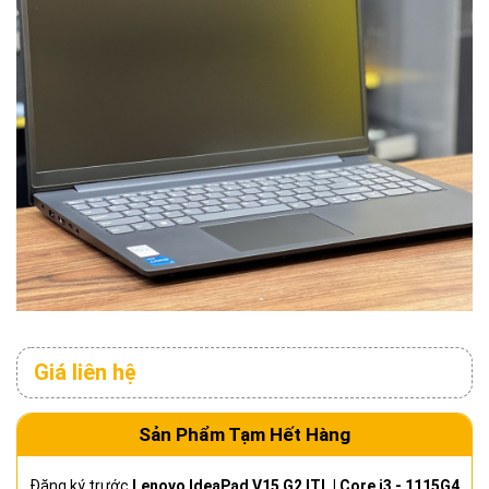
Giá liên hệ
Sản Phẩm Tạm Hết Hàng
Đăng ký trước
Lenovo IdeaPad V15 G2 ITL | Core i3 - 1115G4