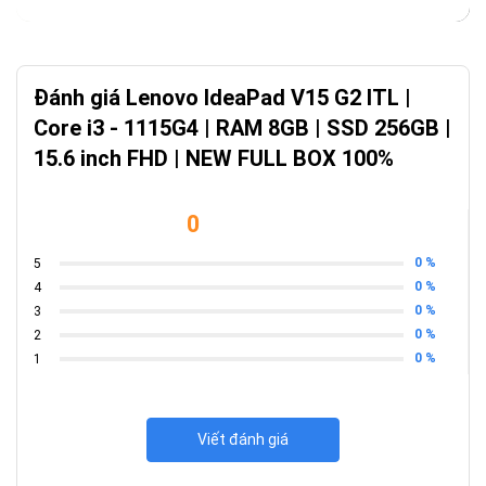
Đánh giá Lenovo IdeaPad V15 G2 ITL |
Core i3 - 1115G4 | RAM 8GB | SSD 256GB |
15.6 inch FHD | NEW FULL BOX 100%
0
0 %
5
0 %
4
0 %
3
0 %
2
Thi
ế
t K
ế Hiện Đại
0 %
1
Lenovo chưa từng khiến người dùng thất vọng khi
luôn sử dụng những chất liệu tốt nhất cho các sản
Viết đánh giá
phẩm của mình. Lenovo IdeaPad V15 G2 ITL cũng