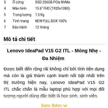
3
Ổ cứng
SSD 256GB PCIe NVMe
4
Màn hình
15.6" FHD (1920x1080)
5
Trọng lượng
1.5 Kg
6
Tình trạng
NEW FULL BOX 100%
7
Bảo hành
12 tháng
Mô tả chi tiết
Lenovo IdeaPad V15 G2 ITL
- M
ỏ
ng Nh
ẹ
-
Đa Nhi
ệ
m
Được biết đến rộng rãi không chỉ bởi tính tiện dụng
mà còn là giá thành cạnh tranh nổi bật nhất trên
thị trường hiện nay, Lenovo IdeaPad V15 G2
ITL
chắc chắn là mẫu laptop phù hợp với mọi đối
tượng người dùng đặc biệt là học sinh, sinh viên.