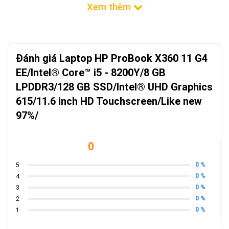
Đánh giá Laptop HP ProBook X360 11 G4
EE/Intel® Core™ i5 - 8200Y/8 GB
LPDDR3/128 GB SSD/Intel® UHD Graphics
615/11.6 inch HD Touchscreen/Like new
97%/
0
0 %
5
0 %
4
0 %
3
0 %
2
0 %
1