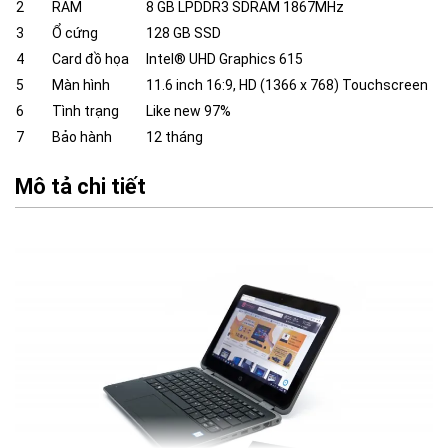
2
RAM
8 GB LPDDR3 SDRAM 1867MHz
3
Ổ cứng
128 GB SSD
4
Card đồ họa
Intel® UHD Graphics 615
5
Màn hình
11.6 inch 16:9, HD (1366 x 768) Touchscreen
6
Tình trạng
Like new 97%
7
Bảo hành
12 tháng
Mô tả chi tiết