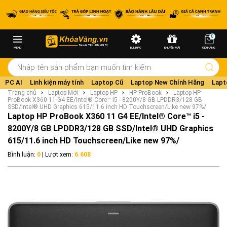
0
MENU
BUILD PC
KHUYẾN MÃI
GIỎ HÀNG
PC AI
Linh kiện máy tính
Laptop Cũ
Laptop New Chính Hãng
Lapt
Trang chủ
Laptop Mới
Laptop HP
HP ProBook
Laptop HP
ProBook X360 11 G4 EE/Intel® Core™ i5 - 8200Y/8 GB LPDDR3/128 GB
SSD/Intel® UHD Graphics 615/11.6 inch HD Touchscreen/Like new 97%/
Laptop HP ProBook X360 11 G4 EE/Intel® Core™ i5 -
8200Y/8 GB LPDDR3/128 GB SSD/Intel® UHD Graphics
615/11.6 inch HD Touchscreen/Like new 97%/
Bình luận:
0
| Lượt xem:
6.608