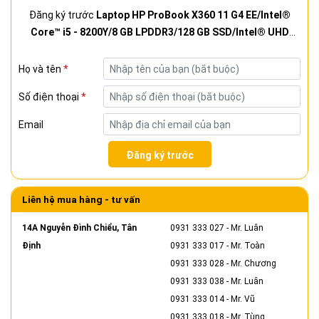
Đăng ký trước
Laptop HP ProBook X360 11 G4 EE/Intel®
Core™ i5 - 8200Y/8 GB LPDDR3/128 GB SSD/Intel® UHD
Graphics 615/11.6 inch HD Touchscreen/Like new 97%/
Họ và tên
*
Số điện thoại
*
Email
Đăng ký trước
Liên hệ mua hàng - tư vấn
14A Nguyễn Đình Chiểu, Tân
0931 333 027
- Mr. Luân
Định
0931 333 017
- Mr. Toàn
0931 333 028
- Mr. Chương
0931 333 038
- Mr. Luân
0931 333 014
- Mr. Vũ
0931 333 018
- Mr. Tùng