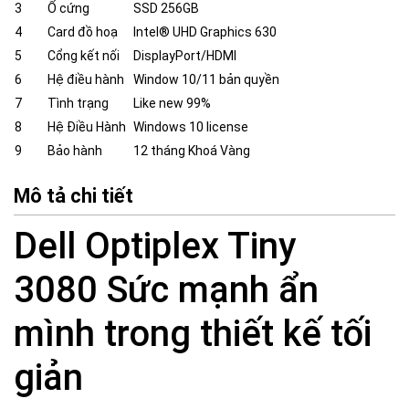
3
Ổ cứng
SSD 256GB
4
Card đồ hoạ
Intel® UHD Graphics 630
5
Cổng kết nối
DisplayPort/HDMI
6
Hệ điều hành
Window 10/11 bản quyền
7
Tình trạng
Like new 99%
8
Hệ Điều Hành
Windows 10 license
9
Bảo hành
12 tháng Khoá Vàng
Mô tả chi tiết
Dell Optiplex Tiny
3080 Sức mạnh ẩn
mình trong thiết kế tối
giản