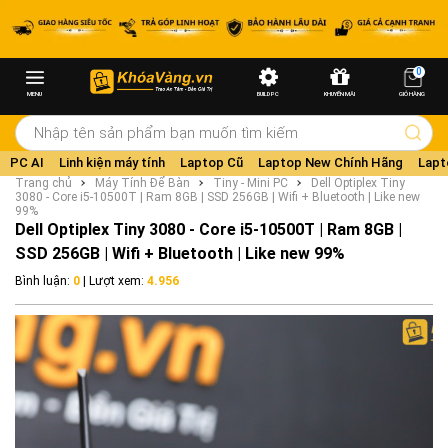
0
MENU
BUILD PC
KHUYẾN MÃI
GIỎ HÀNG
PC AI
Linh kiện máy tính
Laptop Cũ
Laptop New Chính Hãng
Lapt
Trang chủ
Máy Tính Để Bàn
Tiny - Mini PC
Dell Optiplex Tiny
3080 - Core i5-10500T | Ram 8GB | SSD 256GB | Wifi + Bluetooth | Like new
99%
Dell Optiplex Tiny 3080 - Core i5-10500T | Ram 8GB |
SSD 256GB | Wifi + Bluetooth | Like new 99%
Bình luận:
0
| Lượt xem:
4.956