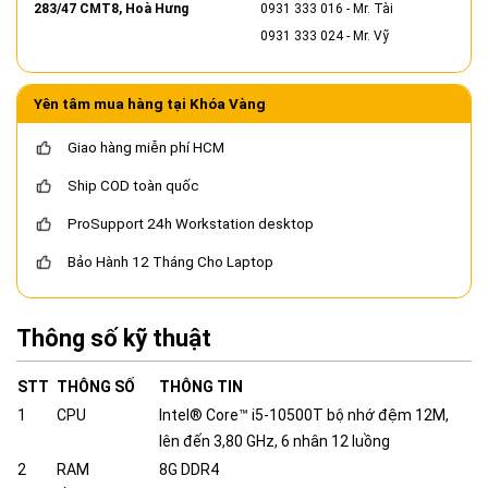
283/47 CMT8, Hoà Hưng
0931 333 016
- Mr. Tài
0931 333 024
- Mr. Vỹ
Yên tâm mua hàng tại Khóa Vàng
Giao hàng miễn phí HCM
Ship COD toàn quốc
ProSupport 24h Workstation desktop
Bảo Hành 12 Tháng Cho Laptop
Thông số kỹ thuật
STT
THÔNG SỐ
THÔNG TIN
1
CPU
Intel® Core™ i5-10500T bộ nhớ đệm 12M,
lên đến 3,80 GHz, 6 nhân 12 luồng
2
RAM
8G DDR4