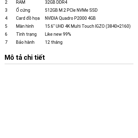
2
RAM
32GB DDR4
3
Ổ cứng
512GB M.2 PCIe NVMe SSD
4
Card đồ họa
NVIDIA Quadro P2000 4GB
5
Màn hình
15.6″ UHD 4K Multi Touch IGZO (3840×2160)
6
Tình trạng
Like new 99%
7
Bảo hành
12 tháng
Mô tả chi tiết