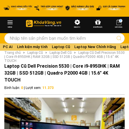
0
MENU
BUILD PC
KHUYẾN MÃI
GIỎ HÀNG
PC AI
Linh kiện máy tính
Laptop Cũ
Laptop New Chính Hãng
Lapt
Trang chủ
Laptop Cũ
Laptop Dell Cũ
Laptop Cũ Dell Precision 5530
| Core i9-8950HK | RAM 32GB | SSD 512GB | Quadro P2000 4GB | 15.6" 4K
TOUCH
Laptop Cũ Dell Precision 5530 | Core i9-8950HK | RAM
32GB | SSD 512GB | Quadro P2000 4GB | 15.6" 4K
TOUCH
Bình luận:
0
| Lượt xem:
11.373