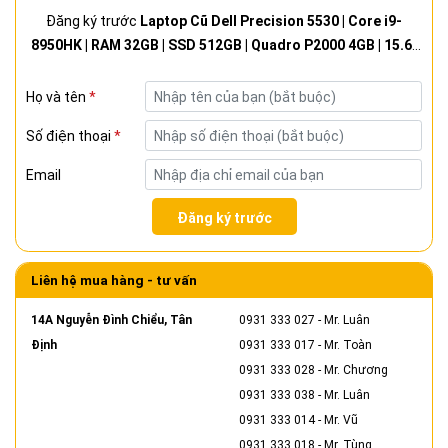
Đăng ký trước
Laptop Cũ Dell Precision 5530 | Core i9-
8950HK | RAM 32GB | SSD 512GB | Quadro P2000 4GB | 15.6"
4K TOUCH
Họ và tên
*
Số điện thoại
*
Email
Đăng ký trước
Liên hệ mua hàng - tư vấn
14A Nguyễn Đình Chiểu, Tân
0931 333 027
- Mr. Luân
Định
0931 333 017
- Mr. Toàn
0931 333 028
- Mr. Chương
0931 333 038
- Mr. Luân
0931 333 014
- Mr. Vũ
0931 333 018
- Mr. Tùng