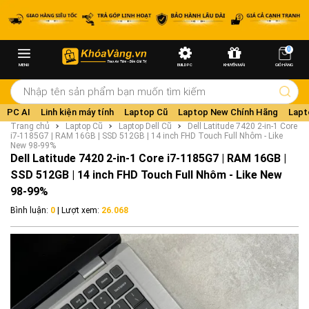
0
MENU
BUILD PC
KHUYẾN MÃI
GIỎ HÀNG
PC AI
Linh kiện máy tính
Laptop Cũ
Laptop New Chính Hãng
Lapt
Trang chủ
Laptop Cũ
Laptop Dell Cũ
Dell Latitude 7420 2-in-1 Core
i7-1185G7 | RAM 16GB | SSD 512GB | 14 inch FHD Touch Full Nhôm - Like
New 98-99%
Dell Latitude 7420 2-in-1 Core i7-1185G7 | RAM 16GB |
SSD 512GB | 14 inch FHD Touch Full Nhôm - Like New
98-99%
Bình luận:
0
| Lượt xem:
26.068