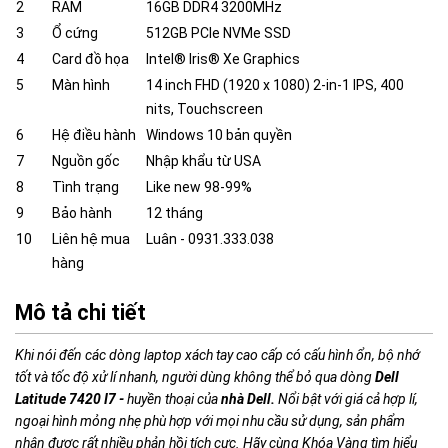
2
RAM
16GB DDR4 3200MHz
3
Ổ cứng
512GB PCIe NVMe SSD
4
Card đồ họa
Intel® Iris® Xe Graphics
5
Màn hình
14 inch FHD (1920 x 1080) 2-in-1 IPS, 400
nits, Touchscreen
6
Hệ điều hành
Windows 10 bản quyền
7
Nguồn gốc
Nhập khẩu từ USA
8
Tình trạng
Like new 98-99%
9
Bảo hành
12 tháng
10
Liên hệ mua
Luân - 0931.333.038
hàng
Mô tả chi tiết
Khi nói đến các dòng laptop xách tay cao cấp có cấu hình ổn, bộ nhớ
tốt và tốc độ xử lí nhanh, người dùng không thể bỏ qua dòng
Dell
Latitude 7420 I7 -
huyền thoại của
nhà Dell.
Nổi bật với giá cả hợp lí,
ngoại hình mỏng nhẹ phù hợp với mọi nhu cầu sử dụng, sản phẩm
nhận được rất nhiều phản hồi tích cực. Hãy cùng Khóa Vàng tìm hiểu