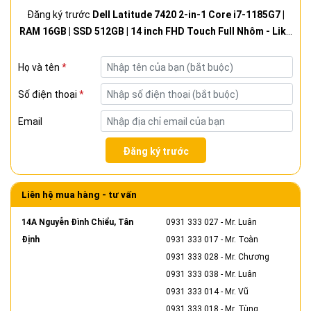
Đăng ký trước
Dell Latitude 7420 2-in-1 Core i7-1185G7 |
RAM 16GB | SSD 512GB | 14 inch FHD Touch Full Nhôm - Like
New 98-99%
Họ và tên
*
Số điện thoại
*
Email
Đăng ký trước
Liên hệ mua hàng - tư vấn
14A Nguyễn Đình Chiểu, Tân
0931 333 027
- Mr. Luân
Định
0931 333 017
- Mr. Toàn
0931 333 028
- Mr. Chương
0931 333 038
- Mr. Luân
0931 333 014
- Mr. Vũ
0931 333 018
- Mr. Tùng