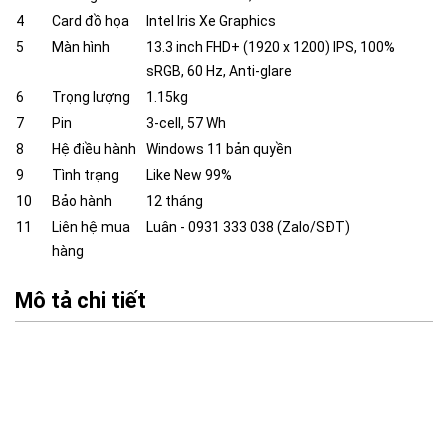
4
Card đồ họa
Intel Iris Xe Graphics
5
Màn hình
13.3 inch FHD+ (1920 x 1200) IPS, 100%
sRGB, 60 Hz, Anti-glare
6
Trọng lượng
1.15kg
7
Pin
3-cell, 57 Wh
8
Hệ điều hành
Windows 11 bản quyền
9
Tình trạng
Like New 99%
10
Bảo hành
12 tháng
11
Liên hệ mua
Luân - 0931 333 038 (Zalo/SĐT)
hàng
Mô tả chi tiết