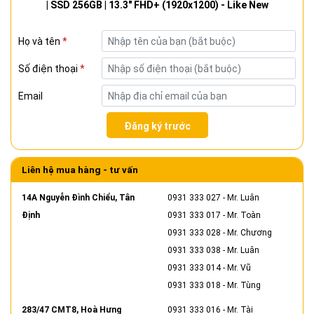
| SSD 256GB | 13.3" FHD+ (1920x1200) - Like New
Họ và tên
*
Số điện thoại
*
Email
Đăng ký trước
Liên hệ mua hàng - tư vấn
14A Nguyễn Đình Chiểu, Tân
0931 333 027
- Mr. Luân
Định
0931 333 017
- Mr. Toàn
0931 333 028
- Mr. Chương
0931 333 038
- Mr. Luân
0931 333 014
- Mr. Vũ
0931 333 018
- Mr. Tùng
283/47 CMT8, Hoà Hưng
0931 333 016
- Mr. Tài