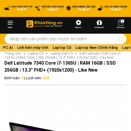
0
MENU
BUILD PC
KHUYẾN MÃI
GIỎ HÀNG
PC AI
Linh kiện máy tính
Laptop Cũ
Laptop New Chính Hãng
Lapt
Trang chủ
Laptop Cũ
Laptop Dell Cũ
Dell Latitude 7340 Core i7-
1365U | RAM 16GB | SSD 256GB | 13.3" FHD+ (1920x1200) - Like New
Dell Latitude 7340 Core i7-1365U | RAM 16GB | SSD
256GB | 13.3" FHD+ (1920x1200) - Like New
Bình luận:
0
| Lượt xem:
526