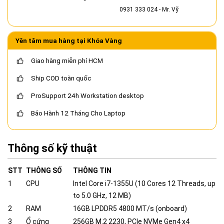
0931 333 024
- Mr. Vỹ
Yên tâm mua hàng tại Khóa Vàng
Giao hàng miễn phí HCM
Ship COD toàn quốc
ProSupport 24h Workstation desktop
Bảo Hành 12 Tháng Cho Laptop
Thông số kỹ thuật
STT
THÔNG SỐ
THÔNG TIN
1
CPU
Intel Core i7-1355U (10 Cores 12 Threads, up
to 5.0 GHz, 12 MB)
2
RAM
16GB LPDDR5 4800 MT/s (onboard)
3
Ổ cứng
256GB M.2 2230, PCIe NVMe Gen4 x4