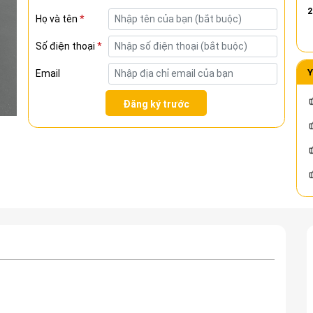
(1920 x 1080) - Like New
2
Họ và tên
*
Số điện thoại
*
Y
Email
Đăng ký trước