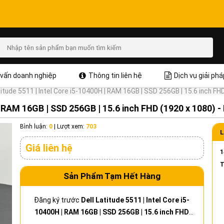
vấn doanh nghiệp
Thông tin liên hệ
Dịch vụ giải phá
titude 5511 | Intel Core i5-10400H | RAM 16GB | SSD 256GB | 15.6 inch FH
 | RAM 16GB | SSD 256GB | 15.6 inch FHD (1920 x 1080) -
Bình luận:
0
|
Lượt xem:
703
L
Giá liên hệ
1
T
Sản Phẩm Tạm Hết Hàng
Đăng ký trước
Dell Latitude 5511 | Intel Core i5-
10400H | RAM 16GB | SSD 256GB | 15.6 inch FHD