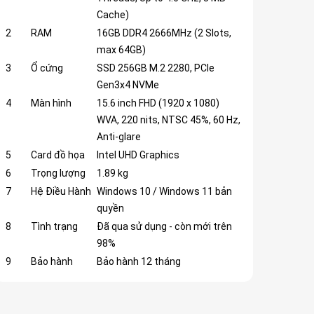
Cache)
2
RAM
16GB DDR4 2666MHz (2 Slots,
max 64GB)
3
Ổ cứng
SSD 256GB M.2 2280, PCIe
Gen3x4 NVMe
4
Màn hình
15.6 inch FHD (1920 x 1080)
WVA, 220 nits, NTSC 45%, 60 Hz,
Anti-glare
5
Card đồ họa
Intel UHD Graphics
6
Trọng lượng
1.89 kg
7
Hệ Điều Hành
Windows 10 / Windows 11 bản
quyền
8
Tình trạng
Đã qua sử dụng - còn mới trên
98%
9
Bảo hành
Bảo hành 12 tháng