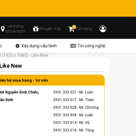
Hệ thống
0
Khuyến mãi
Giỏ hàng
Showroom
p
Xây dựng cấu hình
Tin công nghệ
D (1920 x 1080) - Like New
 Like New
iên hệ mua hàng - tư vấn
4A Nguyễn Đình Chiểu,
0931 333 027
- Mr. Luân
ân Định
0931 333 017
- Mr. Toàn
0931 333 028
- Mr. Chương
0931 333 038
- Mr. Luân
0931 333 014
- Mr. Vũ
0931 333 018
- Mr. Tùng