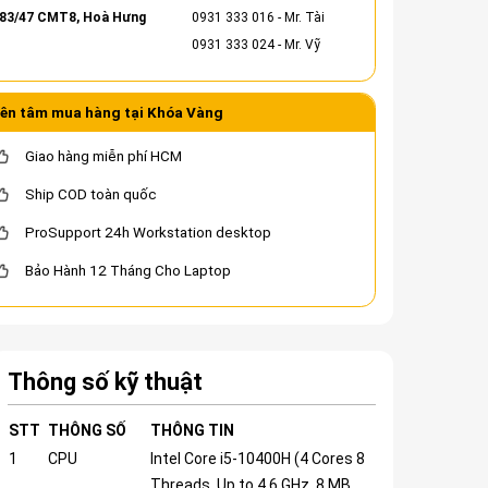
83/47 CMT8, Hoà Hưng
0931 333 016
- Mr. Tài
0931 333 024
- Mr. Vỹ
ên tâm mua hàng tại Khóa Vàng
Giao hàng miễn phí HCM
Ship COD toàn quốc
ProSupport 24h Workstation desktop
Bảo Hành 12 Tháng Cho Laptop
Thông số kỹ thuật
STT
THÔNG SỐ
THÔNG TIN
1
CPU
Intel Core i5-10400H (4 Cores 8
Threads, Up to 4.6 GHz, 8 MB