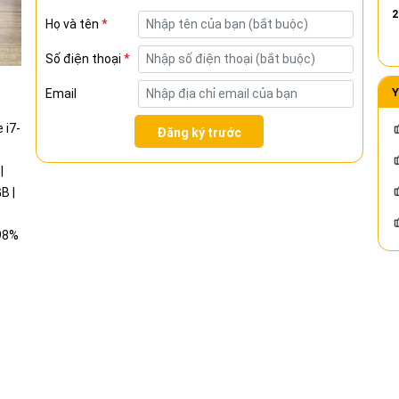
2
Họ và tên
*
Số điện thoại
*
Y
Email
Đăng ký trước