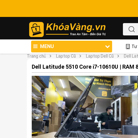
MENU
Tư 
Trang chủ
Laptop Cũ
Laptop Dell Cũ
Dell La
Dell Latitude 5510 Core i7-10610U | RAM 