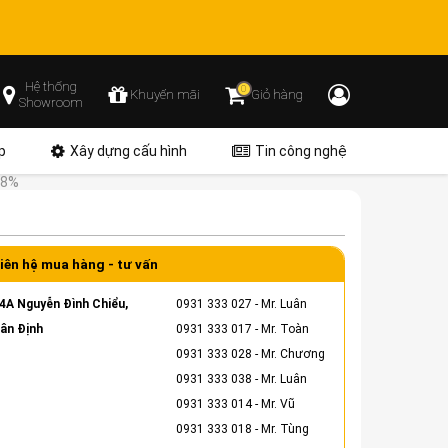
Hệ thống
0
Khuyến mãi
Giỏ hàng
Showroom
p
Xây dựng cấu hình
Tin công nghệ
98%
iên hệ mua hàng - tư vấn
4A Nguyễn Đình Chiểu,
0931 333 027
- Mr. Luân
ân Định
0931 333 017
- Mr. Toàn
0931 333 028
- Mr. Chương
0931 333 038
- Mr. Luân
0931 333 014
- Mr. Vũ
0931 333 018
- Mr. Tùng