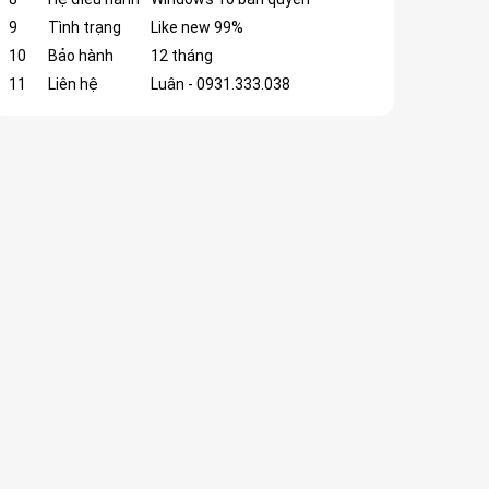
9
Tình trạng
Like new 99%
10
Bảo hành
12 tháng
11
Liên hệ
Luân - 0931.333.038