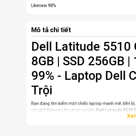
Mô tả chi tiết
Dell Latitude 5510
8GB | SSD 256GB |
99% - Laptop Dell 
Trội
Bạn đang tìm kiếm một chiếc laptop mạnh mẽ, bền bỉ, 
chi phí? Đừng bỏ lỡ cơ hội sở hữu
Dell Latitude 5510 
lựa chọn hàng đầu trong phân khúc
laptop Dell cũ
hiệ
Core i7
thế hệ 10 tiên tiến,
RAM 8GB
mượt mà,
ổ cứn
mang đến trải nghiệm làm việc và giải trí ổn định, đá