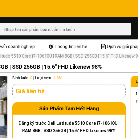
vấn doanh nghiệp
Thông tin liên hệ
Dịch vụ giải phá
titude 5510 Core i7-10610U | RAM 8GB | SSD 256GB | 15.6" FHD Likenew 
8GB | SSD 256GB | 15.6" FHD Likenew 98%
Bình luận:
0
|
Lượt xem:
1.881
L
Giá liên hệ
1
T
Sản Phẩm Tạm Hết Hàng
Đăng ký trước
Dell Latitude 5510 Core i7-10610U |
RAM 8GB | SSD 256GB | 15.6" FHD Likenew 98%