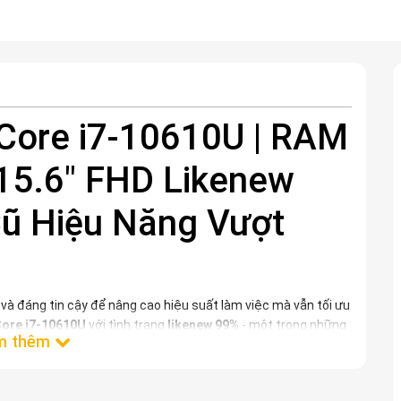
 Core i7-10610U | RAM
 15.6" FHD Likenew
Cũ Hiệu Năng Vượt
và đáng tin cậy để nâng cao hiệu suất làm việc mà vẫn tối ưu
Core i7-10610U
với tình trạng
likenew 99%
- một trong những
u năng cao. Chiếc
Dell Latitude 5510
này tự hào với bộ vi xử lý
g SSD 256GB
siêu tốc và màn hình
15.6 inch FHD
sắc nét,
p ứng mọi nhu cầu của bạn.