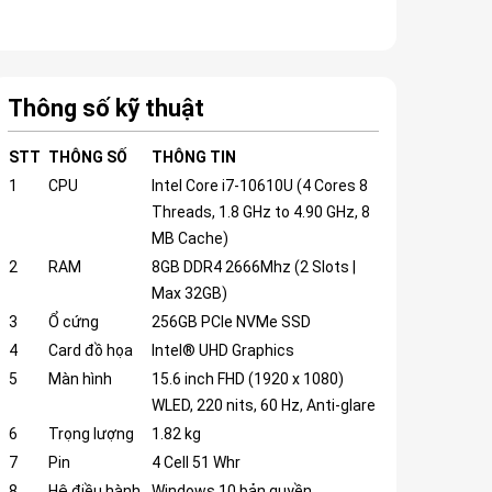
Thông số kỹ thuật
STT
THÔNG SỐ
THÔNG TIN
1
CPU
Intel Core i7-10610U (4 Cores 8
Threads, 1.8 GHz to 4.90 GHz, 8
MB Cache)
2
RAM
8GB DDR4 2666Mhz (2 Slots |
Max 32GB)
3
Ổ cứng
256GB PCIe NVMe SSD
4
Card đồ họa
Intel® UHD Graphics
5
Màn hình
15.6 inch FHD (1920 x 1080)
WLED, 220 nits, 60 Hz, Anti-glare
6
Trọng lượng
1.82 kg
7
Pin
4 Cell 51 Whr
8
Hệ điều hành
Windows 10 bản quyền