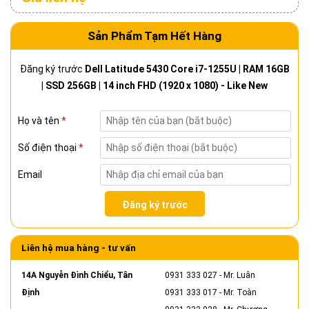
Sản Phẩm Tạm Hết Hàng
Đăng ký trước
Dell Latitude 5430 Core i7-1255U | RAM 16GB
| SSD 256GB | 14 inch FHD (1920 x 1080) - Like New
Họ và tên
*
Số điện thoại
*
Email
Đăng ký trước
Liên hệ mua hàng - tư vấn
14A Nguyễn Đình Chiểu, Tân
0931 333 027
- Mr. Luân
Định
0931 333 017
- Mr. Toàn