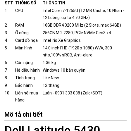
STT
THÔNG SỐ
THÔNG TIN
1
CPU
Intel Core i7-1255U (12 MB Cache, 10 Nhân -
12 Luồng, up to 4.70 GHz)
2
RAM
16GB DDR4 3200 MHz (2 Slots, max 64GB)
3
Ổ cứng
256GB M.2 2280, PCIe NVMe Gen3 x4
4
Card đồ họa
Intel Iris Xe Graphics
5
Màn hình
14.0 inch FHD (1920 x 1080) WVA, 300
nits,100% sRGB, Anti-glare
6
Cân nặng
1.36 kg
7
Hệ điều hành
Windows 10 bản quyền
8
Tình trạng
Like New
9
Bảo hành
12 tháng
10
Liên hệ mua
Luân - 0931 333 038 (Zalo/SĐT)
hàng
Mô tả chi tiết
Dell Latitude 5430