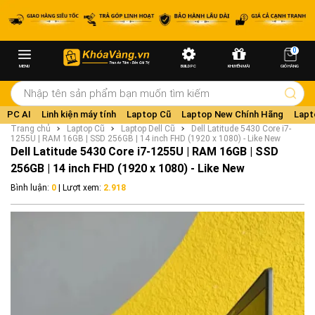
0
MENU
BUILD PC
KHUYẾN MÃI
GIỎ HÀNG
PC AI
Linh kiện máy tính
Laptop Cũ
Laptop New Chính Hãng
Lapt
Trang chủ
Laptop Cũ
Laptop Dell Cũ
Dell Latitude 5430 Core i7-
1255U | RAM 16GB | SSD 256GB | 14 inch FHD (1920 x 1080) - Like New
Dell Latitude 5430 Core i7-1255U | RAM 16GB | SSD
256GB | 14 inch FHD (1920 x 1080) - Like New
Bình luận:
0
| Lượt xem:
2.918