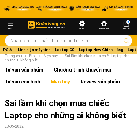
0
MENU
BUILD PC
KHUYẾN MÃI
GIỎ HÀNG
PC AI
Linh kiện máy tính
Laptop Cũ
Laptop New Chính Hãng
Lapt
Trang chủ
Blog
Mẹo hay
Sai lầm khi chọn mua chiếc Laptop cho
những ai không biết
Tư vấn sản phẩm
Chương trình khuyến mãi
Tư vấn cấu hình
Mẹo hay
Review sản phẩm
Sai lầm khi chọn mua chiếc
Laptop cho những ai không biết
23-05-2022