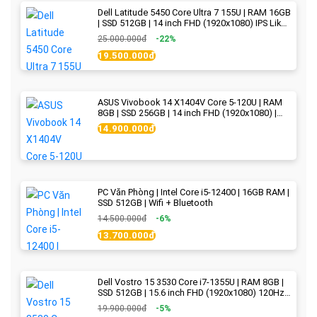
Dell Latitude 5450 Core Ultra 7 155U | RAM 16GB
| SSD 512GB | 14 inch FHD (1920x1080) IPS Like
new
25.000.000đ
-22%
19.500.000đ
ASUS Vivobook 14 X1404V Core 5-120U | RAM
8GB | SSD 256GB | 14 inch FHD (1920x1080) |
Quiet Blue - New Fullbox
14.900.000đ
PC Văn Phòng | Intel Core i5-12400 | 16GB RAM |
SSD 512GB | Wifi + Bluetooth
14.500.000đ
-6%
13.700.000đ
Dell Vostro 15 3530 Core i7-1355U | RAM 8GB |
SSD 512GB | 15.6 inch FHD (1920x1080) 120Hz
WVA | Black | New Fullbox
19.900.000đ
-5%