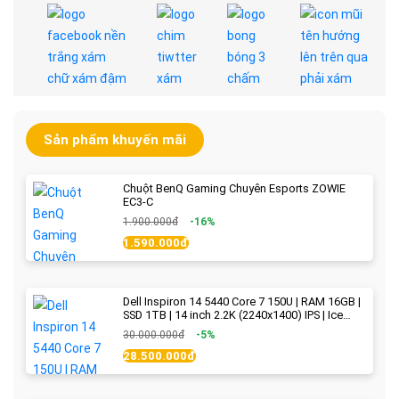
Sản phẩm khuyến mãi
Chuột BenQ Gaming Chuyên Esports ZOWIE
EC3-C
1.900.000đ
-16%
1.590.000đ
Dell Inspiron 14 5440 Core 7 150U | RAM 16GB |
SSD 1TB | 14 inch 2.2K (2240x1400) IPS | Ice
Blue - New Fullbox
30.000.000đ
-5%
28.500.000đ