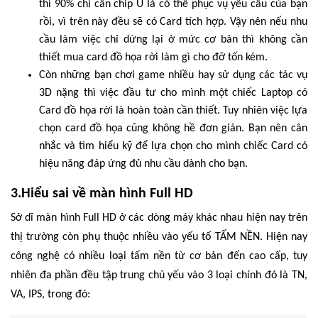
thì 90% chỉ cần chip U là có thể phục vụ yêu cầu của bạn
rồi, vì trên này đều sẽ có Card tích hợp. Vậy nên nếu nhu
cầu làm việc chỉ dừng lại ở mức cơ bản thì không cần
thiết mua card đồ họa rời làm gì cho đỡ tốn kém.
Còn những bạn chơi game nhiều hay sử dụng các tác vụ
3D nặng thì việc đầu tư cho mình một chiếc Laptop có
Card đồ họa rời là hoàn toàn cần thiết. Tuy nhiên việc lựa
chọn card đồ họa cũng không hề đơn giản. Bạn nên cân
nhắc và tìm hiểu kỹ để lựa chọn cho mình chiếc Card có
hiệu năng đáp ứng đủ nhu cầu dành cho bạn.
3.Hiểu sai về màn hình Full HD
Sở dĩ màn hình Full HD ở các dòng máy khác nhau hiện nay trên
thị trường còn phụ thuộc nhiều vào yếu tố TẤM NỀN. Hiện nay
công nghệ có nhiều loại tấm nền từ cơ bản đến cao cấp, tuy
nhiên đa phần đều tập trung chủ yếu vào 3 loại chính đó là TN,
VA, IPS, trong đó: