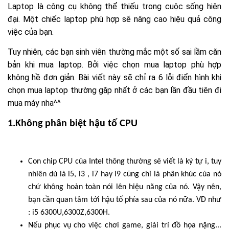
Laptop là công cụ không thể thiếu trong cuộc sống hiện
đại. Một chiếc laptop phù hợp sẽ nâng cao hiệu quả công
việc của bạn.
Tuy nhiên, các bạn sinh viên thường mắc một số sai lầm căn
bản khi mua laptop. Bởi việc chọn mua laptop phù hợp
không hề đơn giản. Bài viết này sẽ chỉ ra 6 lỗi điển hình khi
chọn mua laptop thường gặp nhất ở các bạn lần đầu tiên đi
mua máy nha^^
1.Không phân biệt hậu tố CPU
Con chip CPU của Intel thông thường sẽ viết là ký tự i, tuy
nhiên dù là i5, i3 , i7 hay i9 cũng chỉ là phân khúc của nó
chứ không hoàn toàn nói lên hiệu năng của nó. Vậy nên,
bạn cần quan tâm tới hậu tố phía sau của nó nữa. VD như
: i5 6300U,6300Z,6300H.
Nếu phục vụ cho việc chơi game, giải trí đồ họa nặng...