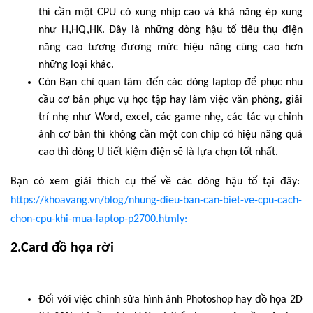
thì cần một CPU có xung nhịp cao và khả năng ép xung
như H,HQ,HK. Đây là những dòng hậu tố tiêu thụ điện
năng cao tương đương mức hiệu năng cũng cao hơn
những loại khác.
Còn Bạn chỉ quan tâm đến các dòng laptop để phục nhu
cầu cơ bản phục vụ học tập hay làm việc văn phòng, giải
trí nhẹ như Word, excel, các game nhẹ, các tác vụ chỉnh
ảnh cơ bản thì không cần một con chip có hiệu năng quá
cao thì dòng U tiết kiệm điện sẽ là lựa chọn tốt nhất.
Bạn có xem giải thích cụ thế về các dòng hậu tố tại đây:
https://khoavang.vn/blog/nhung-dieu-ban-can-biet-ve-cpu-cach-
chon-cpu-khi-mua-laptop-p2700.htmly:
2.Card đồ họa rời
Đối với việc chỉnh sửa hình ảnh Photoshop hay đồ họa 2D