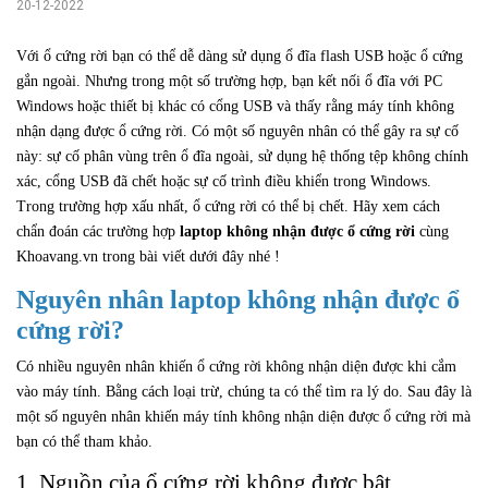
20-12-2022
Với ổ cứng rời bạn có thể dễ dàng sử dụng ổ đĩa flash USB hoặc ổ cứng
gắn ngoài. Nhưng trong một số trường hợp, bạn kết nối ổ đĩa với PC
Windows hoặc thiết bị khác có cổng USB và thấy rằng máy tính không
nhận dạng được ổ cứng rời. Có một số nguyên nhân có thể gây ra sự cố
này: sự cố phân vùng trên ổ đĩa ngoài, sử dụng hệ thống tệp không chính
xác, cổng USB đã chết hoặc sự cố trình điều khiển trong Windows.
Trong trường hợp xấu nhất, ổ cứng rời có thể bị chết. Hãy xem cách
chẩn đoán các trường hợp
laptop không nhận được ổ cứng rời
cùng
Khoavang.vn trong bài viết dưới đây nhé !
Nguyên nhân laptop không nhận được ổ
cứng rời?
Có nhiều nguyên nhân khiến ổ cứng rời không nhận diện được khi cắm
vào máy tính. Bằng cách loại trừ, chúng ta có thể tìm ra lý do. Sau đây là
một số nguyên nhân khiến máy tính không nhận diện được ổ cứng rời mà
bạn có thể tham khảo.
1. Nguồn của ổ cứng rời không được bật