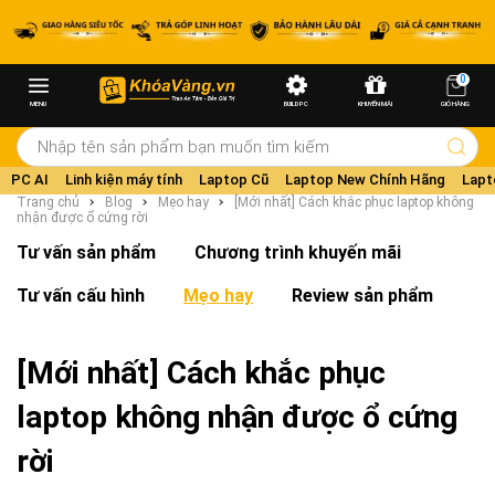
0
MENU
BUILD PC
KHUYẾN MÃI
GIỎ HÀNG
PC AI
Linh kiện máy tính
Laptop Cũ
Laptop New Chính Hãng
Lapt
Trang chủ
Blog
Mẹo hay
[Mới nhất] Cách khắc phục laptop không
nhận được ổ cứng rời
Tư vấn sản phẩm
Chương trình khuyến mãi
Tư vấn cấu hình
Mẹo hay
Review sản phẩm
[Mới nhất] Cách khắc phục
laptop không nhận được ổ cứng
rời