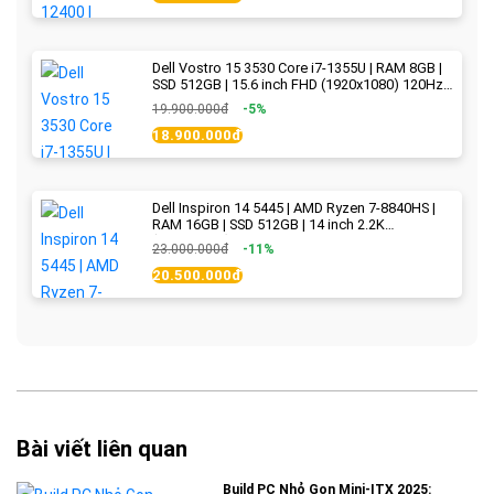
Dell Vostro 15 3530 Core i7-1355U | RAM 8GB |
SSD 512GB | 15.6 inch FHD (1920x1080) 120Hz
WVA | Black | New Fullbox
19.900.000đ
-5%
18.900.000đ
Dell Inspiron 14 5445 | AMD Ryzen 7-8840HS |
RAM 16GB | SSD 512GB | 14 inch 2.2K
(2240x1400) IPS 300nits | Ice Blue - New Fullbox
23.000.000đ
-11%
20.500.000đ
Bài viết liên quan
Build PC Nhỏ Gọn Mini-ITX 2025: