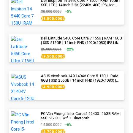
Dell Inspiron 14 5440 Core 7 150U | RAM 16GB |
SSD 1TB | 14 inch 2.2K (2240x1400) IPS | Ice
Blue - New Fullbox
30.000.000đ
-5%
28.500.000đ
Dell Latitude 5450 Core Ultra 7 155U | RAM 16GB
| SSD 512GB | 14 inch FHD (1920x1080) IPS Like
new
25.000.000đ
-22%
19.500.000đ
ASUS Vivobook 14 X1404V Core 5-120U | RAM
8GB | SSD 256GB | 14 inch FHD (1920x1080) |
Quiet Blue - New Fullbox
14.900.000đ
PC Văn Phòng | Intel Core i5-12400 | 16GB RAM |
SSD 512GB | Wifi + Bluetooth
14.500.000đ
-6%
13.700.000đ