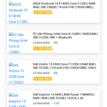
ASUS Vivobook 14 X1404V Core 5-120U | RAM
8GB | SSD 256GB | 14 inch FHD (1920x1080) |
Quiet Blue - New Fullbox
14.900.000đ
PC Văn Phòng | Intel Core i5-12400 | 16GB RAM |
SSD 512GB | Wifi + Bluetooth
14.500.000đ
-6%
13.700.000đ
Dell Vostro 15 3530 Core i7-1355U | RAM 8GB |
SSD 512GB | 15.6 inch FHD (1920x1080) 120Hz
WVA | Black | New Fullbox
19.900.000đ
-5%
18.900.000đ
Dell Inspiron 14 5445 | AMD Ryzen 7-8840HS |
RAM 16GB | SSD 512GB | 14 inch 2.2K
(2240x1400) IPS 300nits | Ice Blue - New Fullbox
23.000.000đ
-11%