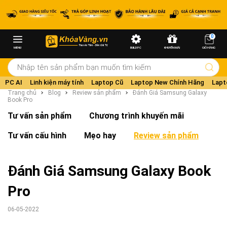
0
MENU
BUILD PC
KHUYẾN MÃI
GIỎ HÀNG
PC AI
Linh kiện máy tính
Laptop Cũ
Laptop New Chính Hãng
Lapt
Trang chủ
Blog
Review sản phẩm
Đánh Giá Samsung Galaxy
Book Pro
Tư vấn sản phẩm
Chương trình khuyến mãi
Tư vấn cấu hình
Mẹo hay
Review sản phẩm
Đánh Giá Samsung Galaxy Book
Pro
06-05-2022