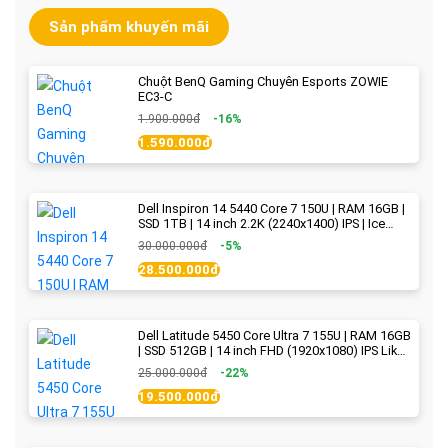
Sản phẩm khuyến mãi
Chuột BenQ Gaming Chuyên Esports ZOWIE
EC3-C
1.900.000đ
-16%
1.590.000đ
Dell Inspiron 14 5440 Core 7 150U | RAM 16GB |
SSD 1TB | 14 inch 2.2K (2240x1400) IPS | Ice
Blue - New Fullbox
30.000.000đ
-5%
28.500.000đ
Dell Latitude 5450 Core Ultra 7 155U | RAM 16GB
| SSD 512GB | 14 inch FHD (1920x1080) IPS Like
new
25.000.000đ
-22%
19.500.000đ