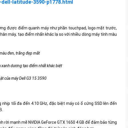
-dell-latitude-3590-p1778.html
ơng được điểm quanh máy như phần touchpad, logo mặt trước,
hân máy, tạo điểm nhấn khác lạ so với nhiều dòng máy tính màu
 màu đen, trắng đẹp mắt
 xanh dương tạo điểm nhất khác biệt
bật của máy Dell G3 15 3590
ng nhịp tối đa đến 4.10 GHz, đặc biệt máy có ổ cứng SSD lên đến
B.
nh rời mạnh mẽ NVIDIA GeForce GTX 1650 4 GB để đảm bảo từng