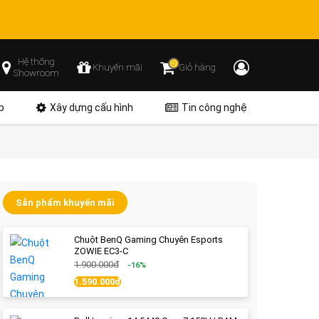
Hệ thống
0
Khuyến mãi
Giỏ hàng
Showroom
p
Xây dựng cấu hình
Tin công nghệ
Sản phẩm khuyến mãi
Chuột BenQ Gaming Chuyên Esports
ZOWIE EC3-C
1.900.000đ
-16%
1.590.000đ