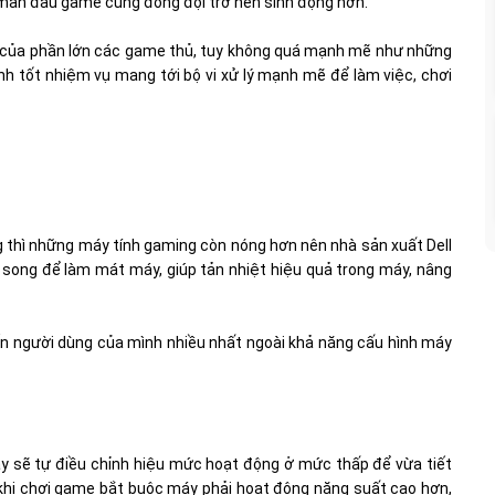
àn đấu game cùng đồng đội trở nên sinh động hơn.
 của phần lớn các game thủ, tuy không quá mạnh mẽ như những
h tốt nhiệm vụ mang tới bộ vi xử lý mạnh mẽ để làm việc, chơi
g thì những máy tính gaming còn nóng hơn nên nhà sản xuất Dell
 song để làm mát máy, giúp tản nhiệt hiệu quả trong máy, nâng
đến người dùng của mình nhiều nhất ngoài khả năng cấu hình máy
y sẽ tự điều chỉnh hiệu mức hoạt động ở mức thấp để vừa tiết
khi chơi game bắt buộc máy phải hoạt động năng suất cao hơn,