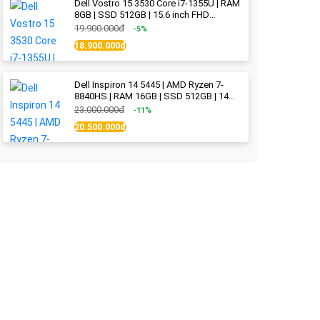
Dell Vostro 15 3530 Core i7-1355U | RAM
8GB | SSD 512GB | 15.6 inch FHD
(1920x1080) 120Hz WVA | Black | New
19.900.000đ
-5%
Fullbox
18.900.000đ
Dell Inspiron 14 5445 | AMD Ryzen 7-
8840HS | RAM 16GB | SSD 512GB | 14
inch 2.2K (2240x1400) IPS 300nits | Ice
23.000.000đ
-11%
Blue - New Fullbox
20.500.000đ