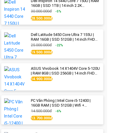
Dell Inspiron 14 5440 Core 7 150U | RAM
16GB | SSD 1TB | 14 inch 2.2K
(2240x1400) IPS | Ice Blue - New Fullbox
30.000.000đ
-5%
28.500.000đ
Dell Latitude 5450 Core Ultra 7 155U |
RAM 16GB | SSD 512GB | 14 inch FHD
(1920x1080) IPS Like new
25.000.000đ
-22%
19.500.000đ
ASUS Vivobook 14 X1404V Core 5-120U
| RAM 8GB | SSD 256GB | 14 inch FHD
(1920x1080) | Quiet Blue - New Fullbox
14.900.000đ
PC Văn Phòng | Intel Core i5-12400 |
16GB RAM | SSD 512GB | Wifi +
Bluetooth
14.500.000đ
-6%
13.700.000đ