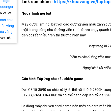
Link sản phẩm :
https://khoavang.vn/laptop
essenger
Ngoại hình nổi bật
Máy được làm nổi bật với các đường viền màu xanh dư
mặt trong cũng như đường viền xanh được chạy quanh t
đen có rất nhiều trên thị trường hiện nay.
opy link
Máy trang bị 2
Điểm tô các đường viền màu
Ngoại hình rất nổi 
Cấu hình đáp ứng nhu cầu chiến game
Dell G3 15 3590 có chip xử lý i5 thế hệ thứ 9 9300H, xu
512GB, RAM DDR4 8GB và có thể nâng cấp lên tối đa 32G
Là dòng máy chuyên chơi game nên máy có card màn hì