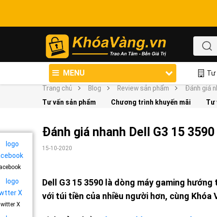
MENU
Tư 
Trang chủ
Blog
Review sản phẩm
Đánh giá n
Tư vấn sản phẩm
Chương trình khuyến mãi
Tư 
Đánh giá nhanh Dell G3 15 3590
15-10-2020
acebook
Dell G3 15 3590 là dòng máy gaming hướng t
với túi tiền của nhiều người hơn, cùng Khóa
witter X