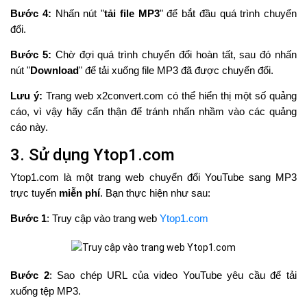
Bước 4:
Nhấn nút "
tải file MP3
" để bắt đầu quá trình chuyển
đổi.
Bước 5:
Chờ đợi quá trình chuyển đổi hoàn tất, sau đó nhấn
nút "
Download
" để tải xuống file MP3 đã được chuyển đổi.
Lưu ý:
Trang web x2convert.com có thể hiển thị một số quảng
cáo, vì vậy hãy cẩn thận để tránh nhấn nhầm vào các quảng
cáo này.
3. Sử dụng Ytop1.com
Ytop1.com là một trang web chuyển đổi YouTube sang MP3
trực tuyến
miễn phí
. Bạn thực hiện như sau:
Bước 1
: Truy cập vào trang web
Ytop1.com
Bước 2
: Sao chép URL của video YouTube yêu cầu để tải
xuống tệp MP3.