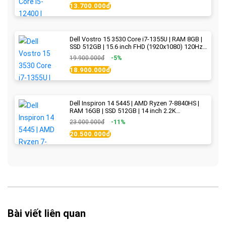
13.700.000đ
Dell Vostro 15 3530 Core i7-1355U | RAM 8GB |
SSD 512GB | 15.6 inch FHD (1920x1080) 120Hz
WVA | Black | New Fullbox
19.900.000đ
-5%
18.900.000đ
Dell Inspiron 14 5445 | AMD Ryzen 7-8840HS |
RAM 16GB | SSD 512GB | 14 inch 2.2K
(2240x1400) IPS 300nits | Ice Blue - New Fullbox
23.000.000đ
-11%
20.500.000đ
Bài viết liên quan