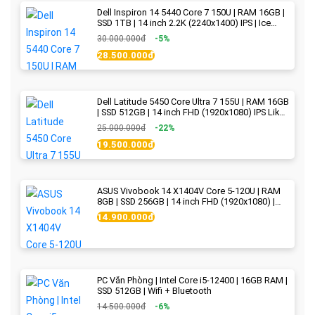
Dell Inspiron 14 5440 Core 7 150U | RAM 16GB |
SSD 1TB | 14 inch 2.2K (2240x1400) IPS | Ice
Blue - New Fullbox
30.000.000đ
-5%
28.500.000đ
Dell Latitude 5450 Core Ultra 7 155U | RAM 16GB
| SSD 512GB | 14 inch FHD (1920x1080) IPS Like
new
25.000.000đ
-22%
19.500.000đ
ASUS Vivobook 14 X1404V Core 5-120U | RAM
8GB | SSD 256GB | 14 inch FHD (1920x1080) |
Quiet Blue - New Fullbox
14.900.000đ
PC Văn Phòng | Intel Core i5-12400 | 16GB RAM |
SSD 512GB | Wifi + Bluetooth
14.500.000đ
-6%