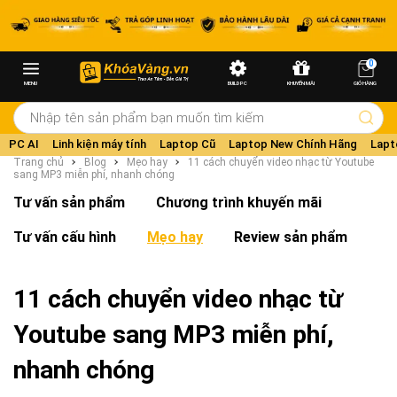
0
MENU
BUILD PC
KHUYẾN MÃI
GIỎ HÀNG
PC AI
Linh kiện máy tính
Laptop Cũ
Laptop New Chính Hãng
Lapt
Trang chủ
Blog
Mẹo hay
11 cách chuyển video nhạc từ Youtube
sang MP3 miễn phí, nhanh chóng
Tư vấn sản phẩm
Chương trình khuyến mãi
Tư vấn cấu hình
Mẹo hay
Review sản phẩm
11 cách chuyển video nhạc từ
Youtube sang MP3 miễn phí,
nhanh chóng