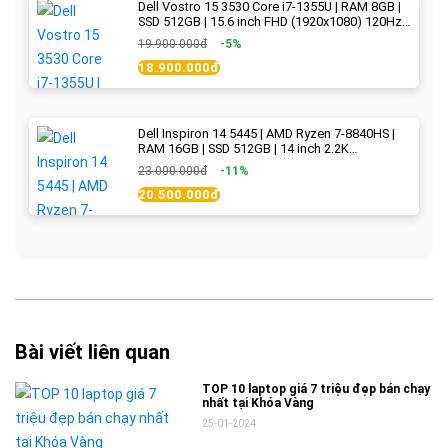
Dell Vostro 15 3530 Core i7-1355U | RAM 8GB |
SSD 512GB | 15.6 inch FHD (1920x1080) 120Hz
WVA | Black | New Fullbox
19.900.000đ
-5%
18.900.000đ
Dell Inspiron 14 5445 | AMD Ryzen 7-8840HS |
RAM 16GB | SSD 512GB | 14 inch 2.2K
(2240x1400) IPS 300nits | Ice Blue - New Fullbox
23.000.000đ
-11%
20.500.000đ
Bài viết liên quan
TOP 10 laptop giá 7 triệu đẹp bán chạy
nhất tại Khóa Vàng
25-01-2024