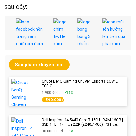
sau đây:
Sản phẩm khuyến mãi
Chuột BenQ Gaming Chuyên Esports ZOWIE
EC3-C
1.900.000đ
-16%
1.590.000đ
Dell Inspiron 14 5440 Core 7 150U | RAM 16GB |
SSD 1TB | 14 inch 2.2K (2240x1400) IPS | Ice
Blue - New Fullbox
30.000.000đ
-5%