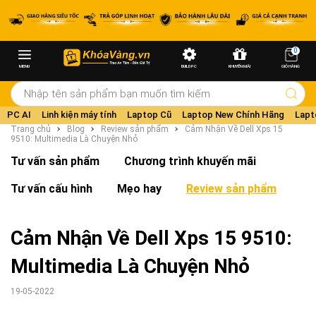
0
MENU
BUILD PC
KHUYẾN MÃI
GIỎ HÀNG
PC AI
Linh kiện máy tính
Laptop Cũ
Laptop New Chính Hãng
Lapt
Trang chủ
Blog
Review sản phẩm
Cảm Nhận Về Dell Xps 15
9510: Multimedia Là Chuyện Nhỏ
Tư vấn sản phẩm
Chương trình khuyến mãi
Tư vấn cấu hình
Mẹo hay
Review sản phẩm
Cảm Nhận Về Dell Xps 15 9510:
Multimedia Là Chuyện Nhỏ
19-05-2022