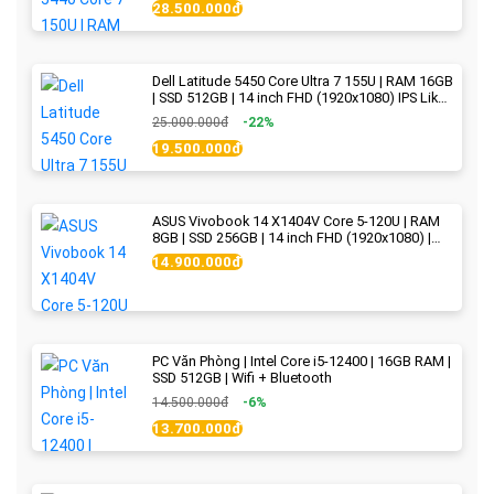
28.500.000đ
Dell Latitude 5450 Core Ultra 7 155U | RAM 16GB
| SSD 512GB | 14 inch FHD (1920x1080) IPS Like
new
25.000.000đ
-22%
19.500.000đ
ASUS Vivobook 14 X1404V Core 5-120U | RAM
8GB | SSD 256GB | 14 inch FHD (1920x1080) |
Quiet Blue - New Fullbox
14.900.000đ
PC Văn Phòng | Intel Core i5-12400 | 16GB RAM |
SSD 512GB | Wifi + Bluetooth
14.500.000đ
-6%
13.700.000đ