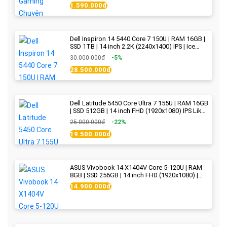
1.590.000đ
Dell Inspiron 14 5440 Core 7 150U | RAM 16GB |
SSD 1TB | 14 inch 2.2K (2240x1400) IPS | Ice
Blue - New Fullbox
30.000.000đ
-5%
28.500.000đ
Dell Latitude 5450 Core Ultra 7 155U | RAM 16GB
| SSD 512GB | 14 inch FHD (1920x1080) IPS Like
new
25.000.000đ
-22%
19.500.000đ
ASUS Vivobook 14 X1404V Core 5-120U | RAM
8GB | SSD 256GB | 14 inch FHD (1920x1080) |
Quiet Blue - New Fullbox
14.900.000đ