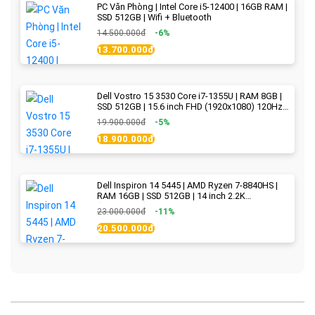
PC Văn Phòng | Intel Core i5-12400 | 16GB RAM |
SSD 512GB | Wifi + Bluetooth
14.500.000đ
-6%
13.700.000đ
Dell Vostro 15 3530 Core i7-1355U | RAM 8GB |
SSD 512GB | 15.6 inch FHD (1920x1080) 120Hz
WVA | Black | New Fullbox
19.900.000đ
-5%
18.900.000đ
Dell Inspiron 14 5445 | AMD Ryzen 7-8840HS |
RAM 16GB | SSD 512GB | 14 inch 2.2K
(2240x1400) IPS 300nits | Ice Blue - New Fullbox
23.000.000đ
-11%
20.500.000đ