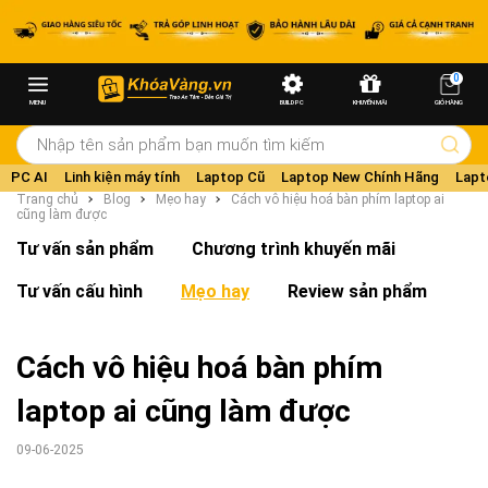
0
MENU
BUILD PC
KHUYẾN MÃI
GIỎ HÀNG
PC AI
Linh kiện máy tính
Laptop Cũ
Laptop New Chính Hãng
Lapt
Trang chủ
Blog
Mẹo hay
Cách vô hiệu hoá bàn phím laptop ai
cũng làm được
Tư vấn sản phẩm
Chương trình khuyến mãi
Tư vấn cấu hình
Mẹo hay
Review sản phẩm
Cách vô hiệu hoá bàn phím
laptop ai cũng làm được
09-06-2025