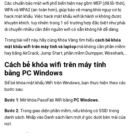
Các chuẩn bảo mật wifi phổ biến hiện nay gồm WEP (đã lỗi thời),
WPA và WPA2 (an toàn hơn), giúp bảo vệ mạng khỏi nguy cơ bị
hack mật khẩu. Việc hack mật khẩu wifi là hành vi không được
khuyên khích. tuy nhiên trong 1 số trường hợp đặc biệt như phải
di chuyển nhiều cần đến nguồn wifi có sẵn không hề dễ dàng.
Trong bài viết này, hãy cùng Khóa Vàng tìm hiểu
cách bẻ khóa
mật khẩu wifi trên máy tính và laptop
mà không cần phần mềm
hay bằng AirCrack, Jump Start, phần mềm Dumpper, Wireshark,...
Cách bẻ khóa wifi trên máy tính
bằng PC Windows
Để bẻ khóa mật khẩu WiFi trên Windows, bạn thực hiện theo các
bước sau:
Bước 1:
Mở khóa PassFab WiFi bằng
PC Windows.
Bước 2:
Trong giao diện phần mềm, nếu không có SSID trong
danh sách. Nhấp vào Danh sách làm mới ở góc dưới bên trái của
nút.