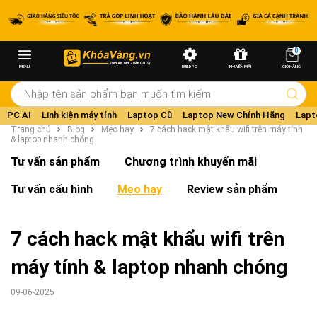
0
MENU
BUILD PC
KHUYẾN MÃI
GIỎ HÀNG
PC AI
Linh kiện máy tính
Laptop Cũ
Laptop New Chính Hãng
Lapt
Trang chủ
Blog
Mẹo hay
7 cách hack mật khẩu wifi trên máy tính
& laptop nhanh chóng
Tư vấn sản phẩm
Chương trình khuyến mãi
Tư vấn cấu hình
Mẹo hay
Review sản phẩm
7 cách hack mật khẩu wifi trên
máy tính & laptop nhanh chóng
09-06-2025