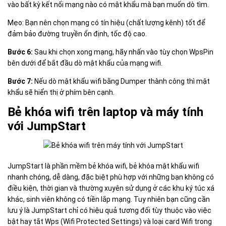
vào bất kỳ kết nối mạng nào có mật khẩu mà bạn muốn dò tìm.
Mẹo: Bạn nên chọn mạng có tín hiệu (chất lượng kênh) tốt để
đảm bảo đường truyền ổn định, tốc độ cao.
Bước 6:
Sau khi chọn xong mạng, hãy nhấn vào tùy chọn WpsPin
bên dưới để bắt đầu dò mật khẩu của mạng wifi.
Bước 7:
Nếu dò mật khẩu wifi bằng Dumper thành công thì mật
khẩu sẽ hiển thị ở phím bên cạnh.
Bẻ khóa wifi trên laptop và máy tính
với JumpStart
JumpStart là phần mềm bẻ khóa wifi, bẻ khóa mật khẩu wifi
nhanh chóng, dễ dàng, đặc biệt phù hợp với những bạn không có
điều kiện, thời gian và thường xuyên sử dụng ở các khu ký túc xá
khác, sinh viên không có tiền lắp mạng. Tuy nhiên bạn cũng cần
lưu ý là JumpStart chỉ có hiệu quả tương đối tùy thuộc vào việc
bật hay tắt Wps (Wifi Protected Settings) và loại card Wifi trong