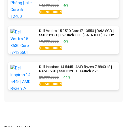
14.500.000đ
-6%
13.700.000đ
Dell Vostro 15 3530 Core i7-1355U | RAM 8GB |
SSD 512GB | 15.6 inch FHD (1920x1080) 120Hz
WVA | Black | New Fullbox
19.900.000đ
-5%
18.900.000đ
Dell Inspiron 14 5445 | AMD Ryzen 7-8840HS |
RAM 16GB | SSD 512GB | 14 inch 2.2K
(2240x1400) IPS 300nits | Ice Blue - New Fullbox
23.000.000đ
-11%
20.500.000đ