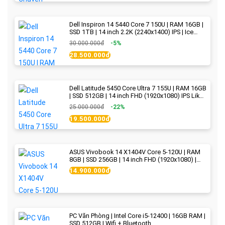
Dell Inspiron 14 5440 Core 7 150U | RAM 16GB |
SSD 1TB | 14 inch 2.2K (2240x1400) IPS | Ice
Blue - New Fullbox
30.000.000đ
-5%
28.500.000đ
Dell Latitude 5450 Core Ultra 7 155U | RAM 16GB
| SSD 512GB | 14 inch FHD (1920x1080) IPS Like
new
25.000.000đ
-22%
19.500.000đ
ASUS Vivobook 14 X1404V Core 5-120U | RAM
8GB | SSD 256GB | 14 inch FHD (1920x1080) |
Quiet Blue - New Fullbox
14.900.000đ
PC Văn Phòng | Intel Core i5-12400 | 16GB RAM |
SSD 512GB | Wifi + Bluetooth