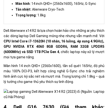
Màn hình:
14 inch QHD+ (2560x1600), 165Hz, G-Sync
Tản nhiệt:
Alienware Cryo-Tech
Trọng lượng:
1.8kg
Dell Alienware x14 R2 là lựa chọn hoàn hảo cho những ai yêu thích
các dòng laptop Dell Gaming mỏng nhẹ nhưng vẫn mạnh mẽ. Với
CPU Intel Core i7-13620H (10 nhân, 16 luồng, ép xung 4.9GHz),
GPU NVIDIA RTX 4060 8GB GDDR6, RAM 32GB LPDDR5
(6000MHz) và SSD 1TB PCIe Gen 4
, chiếc laptop này xử lý mượt
mọi tựa game nặng.
Màn hình 14 inch QHD+ (2560x1600), tần số quét 165Hz, độ phủ
màu 100% DCI-P3, kết hợp công nghệ G-Sync cho trải nghiệm
hình ảnh cực kỳ sắc nét và mượt mà. Trọng lượng chỉ 1.8kg – quá
lý tưởng cho game thủ yêu thích sự linh động.
4. Dell G16 7630 (Giá tham khảo: