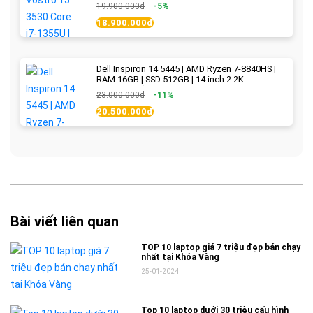
WVA | Black | New Fullbox
19.900.000đ
-5%
18.900.000đ
Dell Inspiron 14 5445 | AMD Ryzen 7-8840HS |
RAM 16GB | SSD 512GB | 14 inch 2.2K
(2240x1400) IPS 300nits | Ice Blue - New Fullbox
23.000.000đ
-11%
20.500.000đ
Bài viết liên quan
TOP 10 laptop giá 7 triệu đẹp bán chạy
nhất tại Khóa Vàng
25-01-2024
Top 10 laptop dưới 30 triệu cấu hình