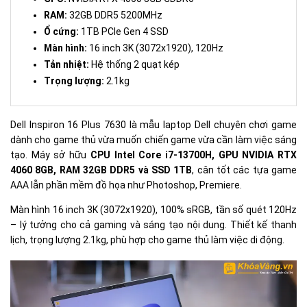
RAM:
32GB DDR5 5200MHz
Ổ cứng:
1TB PCIe Gen 4 SSD
Màn hình:
16 inch 3K (3072x1920), 120Hz
Tản nhiệt:
Hệ thống 2 quạt kép
Trọng lượng:
2.1kg
Dell Inspiron 16 Plus 7630 là mẫu laptop Dell chuyên chơi game
dành cho game thủ vừa muốn chiến game vừa cần làm việc sáng
tạo. Máy sở hữu
CPU Intel Core i7-13700H, GPU NVIDIA RTX
4060 8GB, RAM 32GB DDR5 và SSD 1TB
, cân tốt các tựa game
AAA lẫn phần mềm đồ họa như Photoshop, Premiere.
Màn hình 16 inch 3K (3072x1920), 100% sRGB, tần số quét 120Hz
– lý tưởng cho cả gaming và sáng tạo nội dung. Thiết kế thanh
lịch, trọng lượng 2.1kg, phù hợp cho game thủ làm việc di động.