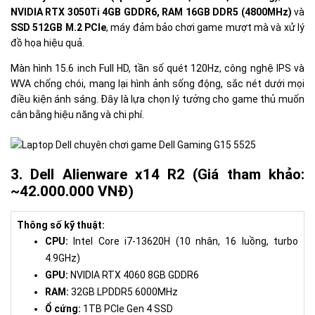
NVIDIA RTX 3050Ti 4GB GDDR6, RAM 16GB DDR5 (4800MHz)
và
SSD 512GB M.2 PCIe
, máy đảm bảo chơi game mượt mà và xử lý
đồ họa hiệu quả.
Màn hình 15.6 inch Full HD, tần số quét 120Hz, công nghệ IPS và
WVA chống chói, mang lại hình ảnh sống động, sắc nét dưới mọi
điều kiện ánh sáng. Đây là lựa chọn lý tưởng cho game thủ muốn
cân bằng hiệu năng và chi phí.
3. Dell Alienware x14 R2 (Giá tham khảo:
~42.000.000 VNĐ)
Thông số kỹ thuật:
CPU:
Intel Core i7-13620H (10 nhân, 16 luồng, turbo
4.9GHz)
GPU:
NVIDIA RTX 4060 8GB GDDR6
RAM:
32GB LPDDR5 6000MHz
Ổ cứng:
1TB PCIe Gen 4 SSD