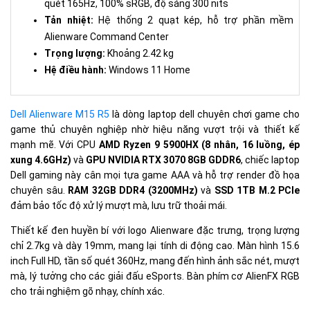
quét 165Hz, 100% sRGB, độ sáng 300 nits
Tản nhiệt:
Hệ thống 2 quạt kép, hỗ trợ phần mềm
Alienware Command Center
Trọng lượng:
Khoảng 2.42 kg
Hệ điều hành:
Windows 11 Home
Dell Alienware M15 R5
là dòng laptop dell chuyên chơi game cho
game thủ chuyên nghiệp nhờ hiệu năng vượt trội và thiết kế
mạnh mẽ. Với CPU
AMD Ryzen 9 5900HX (8 nhân, 16 luồng, ép
xung 4.6GHz)
và
GPU NVIDIA RTX 3070 8GB GDDR6
, chiếc laptop
Dell gaming này cân mọi tựa game AAA và hỗ trợ render đồ họa
chuyên sâu.
RAM 32GB DDR4 (3200MHz)
và
SSD 1TB M.2 PCIe
đảm bảo tốc độ xử lý mượt mà, lưu trữ thoải mái.
Thiết kế đen huyền bí với logo Alienware đặc trưng, trọng lượng
chỉ 2.7kg và dày 19mm, mang lại tính di động cao. Màn hình 15.6
inch Full HD, tần số quét 360Hz, mang đến hình ảnh sắc nét, mượt
mà, lý tưởng cho các giải đấu eSports. Bàn phím cơ AlienFX RGB
cho trải nghiệm gõ nhạy, chính xác.