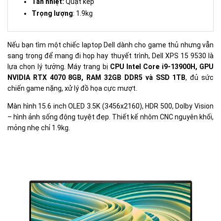
Tản nhiệt:
Quạt kép
Trọng lượng
: 1.9kg
Nếu bạn tìm một chiếc laptop Dell dành cho game thủ nhưng vẫn
sang trọng để mang đi họp hay thuyết trình, Dell XPS 15 9530 là
lựa chọn lý tưởng. Máy trang bị
CPU Intel Core i9-13900H, GPU
NVIDIA RTX 4070 8GB, RAM 32GB DDR5 và SSD 1TB
, đủ sức
chiến game nặng, xử lý đồ họa cực mượt.
Màn hình 15.6 inch OLED 3.5K (3456x2160), HDR 500, Dolby Vision
– hình ảnh sống động tuyệt đẹp. Thiết kế nhôm CNC nguyên khối,
mỏng nhẹ chỉ 1.9kg.