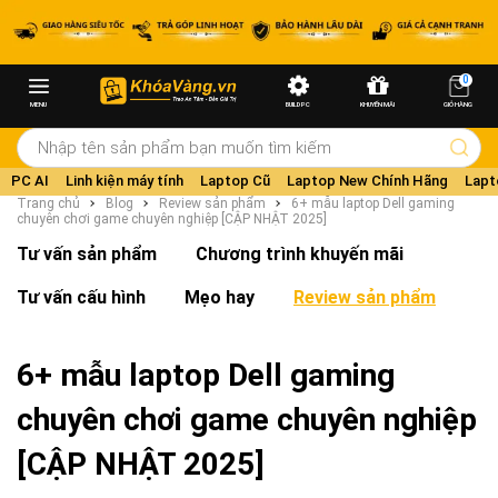
0
MENU
BUILD PC
KHUYẾN MÃI
GIỎ HÀNG
PC AI
Linh kiện máy tính
Laptop Cũ
Laptop New Chính Hãng
Lapt
Trang chủ
Blog
Review sản phẩm
6+ mẫu laptop Dell gaming
chuyên chơi game chuyên nghiệp [CẬP NHẬT 2025]
Tư vấn sản phẩm
Chương trình khuyến mãi
Tư vấn cấu hình
Mẹo hay
Review sản phẩm
6+ mẫu laptop Dell gaming
chuyên chơi game chuyên nghiệp
[CẬP NHẬT 2025]