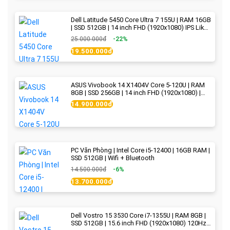
Dell Latitude 5450 Core Ultra 7 155U | RAM 16GB
| SSD 512GB | 14 inch FHD (1920x1080) IPS Like
new
25.000.000đ
-22%
19.500.000đ
ASUS Vivobook 14 X1404V Core 5-120U | RAM
8GB | SSD 256GB | 14 inch FHD (1920x1080) |
Quiet Blue - New Fullbox
14.900.000đ
PC Văn Phòng | Intel Core i5-12400 | 16GB RAM |
SSD 512GB | Wifi + Bluetooth
14.500.000đ
-6%
13.700.000đ
Dell Vostro 15 3530 Core i7-1355U | RAM 8GB |
SSD 512GB | 15.6 inch FHD (1920x1080) 120Hz