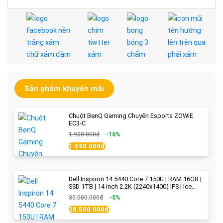
Sản phẩm khuyến mãi
Chuột BenQ Gaming Chuyên Esports ZOWIE
EC3-C
1.900.000đ
-16%
1.590.000đ
Dell Inspiron 14 5440 Core 7 150U | RAM 16GB |
SSD 1TB | 14 inch 2.2K (2240x1400) IPS | Ice
Blue - New Fullbox
30.000.000đ
-5%
28.500.000đ