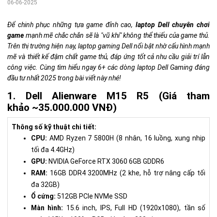
06-06-2025
Để chinh phục những tựa game đỉnh cao,
laptop Dell chuyên chơi
game
mạnh mẽ chắc chắn sẽ là "vũ khí" không thể thiếu của game thủ.
Trên thị trường hiện nay, laptop gaming Dell nổi bật nhờ cấu hình mạnh
mẽ và thiết kế đậm chất game thủ, đáp ứng tốt cả nhu cầu giải trí lẫn
công việc. Cùng tìm hiểu ngay 6+ các dòng laptop Dell Gaming đáng
đầu tư nhất 2025 trong bài viết này nhé!
1. Dell Alienware M15 R5 (Giá tham
khảo ~35.000.000 VNĐ)
Thông số kỹ thuật chi tiết:
CPU:
AMD Ryzen 7 5800H (8 nhân, 16 luồng, xung nhịp
tối đa 4.4GHz)
GPU:
NVIDIA GeForce RTX 3060 6GB GDDR6
RAM:
16GB DDR4 3200MHz (2 khe, hỗ trợ nâng cấp tối
đa 32GB)
Ổ cứng:
512GB PCIe NVMe SSD
Màn hình:
15.6 inch, IPS, Full HD (1920x1080), tần số