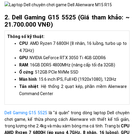
2. Dell Gaming G15 5525 (Giá tham khảo: ~
21.700.000 VNĐ)
Thông số kỹ thuật:
CPU
: AMD Ryzen 7 6800H (8 nhân, 16 luồng, turbo up to
4.7GHz)
GPU
: NVIDIA GeForce RTX 3050 Ti 4GB GDDR6
RAM
: 16GB DDR5 4800MHz (nâng cấp tối đa 32GB)
Ổ cứng
: 512GB PCIe NVMe SSD
Màn hình
: 15.6 inch IPS, Full HD (1920x1080), 120Hz
Tản nhiệt
: Hệ thống 2 quạt kép, phần mềm Alienware
Command Center
Dell Gaming G15 5525
là "á quân" trong dòng laptop Dell chuyên
chơi game, kế thừa phong cách Alienware với thiết kế tối giản,
trọng lượng nhẹ 2.4kg và màu xám bóng ma cá tính. Trang bị
CPU
AMD Ryzen 7 6800H (ép xung 4.7GHz, 8 nhân, 16 luồng)
,
GPU