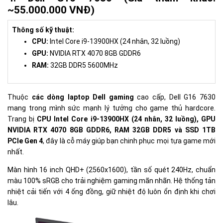
~55.000.000 VNĐ)
Thông số kỹ thuật:
CPU:
Intel Core i9-13900HX (24 nhân, 32 luồng)
GPU:
NVIDIA RTX 4070 8GB GDDR6
RAM:
32GB DDR5 5600MHz
Thuộc
các dòng laptop Dell gaming
cao cấp, Dell G16 7630
mang trong mình sức mạnh lý tưởng cho game thủ hardcore.
Trang bị
CPU Intel Core i9-13900HX (24 nhân, 32 luồng), GPU
NVIDIA RTX 4070 8GB GDDR6, RAM 32GB DDR5 và SSD 1TB
PCIe Gen 4
, đây là cỗ máy giúp bạn chinh phục mọi tựa game mới
nhất.
Màn hình 16 inch QHD+ (2560x1600), tần số quét 240Hz, chuẩn
màu 100% sRGB cho trải nghiệm gaming mãn nhãn. Hệ thống tản
nhiệt cải tiến với 4 ống đồng, giữ nhiệt độ luôn ổn định khi chơi
lâu.