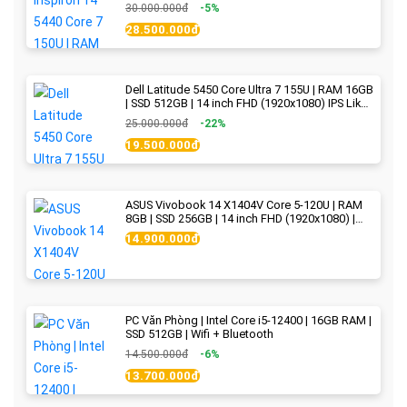
Blue - New Fullbox
30.000.000đ
-5%
28.500.000đ
Dell Latitude 5450 Core Ultra 7 155U | RAM 16GB
| SSD 512GB | 14 inch FHD (1920x1080) IPS Like
new
25.000.000đ
-22%
19.500.000đ
ASUS Vivobook 14 X1404V Core 5-120U | RAM
8GB | SSD 256GB | 14 inch FHD (1920x1080) |
Quiet Blue - New Fullbox
14.900.000đ
PC Văn Phòng | Intel Core i5-12400 | 16GB RAM |
SSD 512GB | Wifi + Bluetooth
14.500.000đ
-6%
13.700.000đ