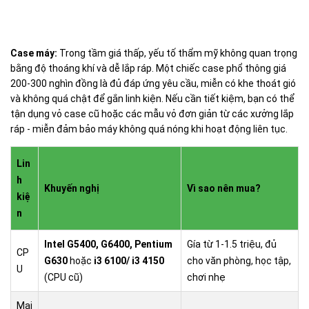
Case máy:
Trong tầm giá thấp, yếu tố thẩm mỹ không quan trọng
bằng độ thoáng khí và dễ lắp ráp. Một chiếc case phổ thông giá
200-300 nghìn đồng là đủ đáp ứng yêu cầu, miễn có khe thoát gió
và không quá chật để gắn linh kiện. Nếu cần tiết kiệm, bạn có thể
tận dụng vỏ case cũ hoặc các mẫu vỏ đơn giản từ các xưởng lắp
ráp - miễn đảm bảo máy không quá nóng khi hoạt động liên tục.
Lin
h
Khuyến nghị
Vì sao nên mua?
kiệ
n
Intel G5400, G6400, Pentium
Gía từ 1-1.5 triệu, đủ
CP
G630
hoặc
i3 6100/ i3 4150
cho văn phòng, học tập,
U
(CPU cũ)
chơi nhẹ
Mai