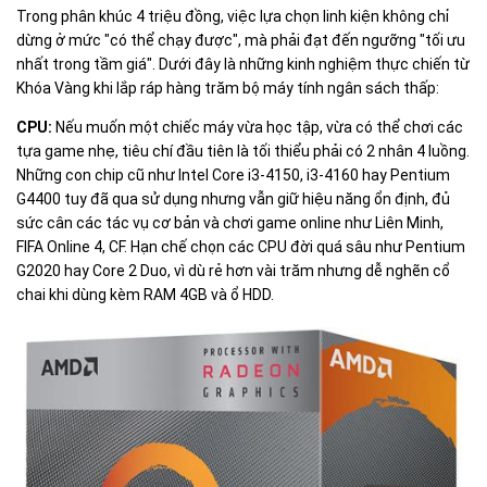
Trong phân khúc 4 triệu đồng, việc lựa chọn linh kiện không chỉ
dừng ở mức "có thể chạy được", mà phải đạt đến ngưỡng "tối ưu
nhất trong tầm giá". Dưới đây là những kinh nghiệm thực chiến từ
Khóa Vàng khi lắp ráp hàng trăm bộ máy tính ngân sách thấp:
CPU:
Nếu muốn một chiếc máy vừa học tập, vừa có thể chơi các
tựa game nhẹ, tiêu chí đầu tiên là tối thiểu phải có 2 nhân 4 luồng.
Những con chip cũ như Intel Core i3-4150, i3-4160 hay Pentium
G4400 tuy đã qua sử dụng nhưng vẫn giữ hiệu năng ổn định, đủ
sức cân các tác vụ cơ bản và chơi game online như Liên Minh,
FIFA Online 4, CF. Hạn chế chọn các CPU đời quá sâu như Pentium
G2020 hay Core 2 Duo, vì dù rẻ hơn vài trăm nhưng dễ nghẽn cổ
chai khi dùng kèm RAM 4GB và ổ HDD.