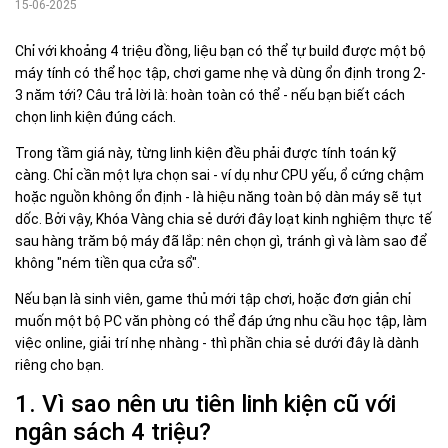
15-06-2025
Chỉ với khoảng 4 triệu đồng, liệu bạn có thể tự build được một bộ
máy tính có thể học tập, chơi game nhẹ và dùng ổn định trong 2-
3 năm tới? Câu trả lời là: hoàn toàn có thể - nếu bạn biết cách
chọn linh kiện đúng cách.
Trong tầm giá này, từng linh kiện đều phải được tính toán kỹ
càng. Chỉ cần một lựa chọn sai - ví dụ như CPU yếu, ổ cứng chậm
hoặc nguồn không ổn định - là hiệu năng toàn bộ dàn máy sẽ tụt
dốc. Bởi vậy, Khóa Vàng chia sẻ dưới đây loạt kinh nghiệm thực tế
sau hàng trăm bộ máy đã lắp: nên chọn gì, tránh gì và làm sao để
không "ném tiền qua cửa sổ".
Nếu bạn là sinh viên, game thủ mới tập chơi, hoặc đơn giản chỉ
muốn một bộ PC văn phòng có thể đáp ứng nhu cầu học tập, làm
việc online, giải trí nhẹ nhàng - thì phần chia sẻ dưới đây là dành
riêng cho bạn.
1. Vì sao nên ưu tiên linh kiện cũ với
ngân sách 4 triệu?