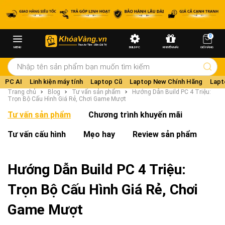
0
MENU
BUILD PC
KHUYẾN MÃI
GIỎ HÀNG
PC AI
Linh kiện máy tính
Laptop Cũ
Laptop New Chính Hãng
Lapt
Trang chủ
Blog
Tư vấn sản phẩm
Hướng Dẫn Build PC 4 Triệu:
Trọn Bộ Cấu Hình Giá Rẻ, Chơi Game Mượt
Tư vấn sản phẩm
Chương trình khuyến mãi
Tư vấn cấu hình
Mẹo hay
Review sản phẩm
Hướng Dẫn Build PC 4 Triệu:
Trọn Bộ Cấu Hình Giá Rẻ, Chơi
Game Mượt