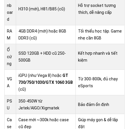
nb
Hỗ trợ socket tương
H310 (mới), H81/B85 (cũ)
oar
thích, dễ nâng cấp
d
RA
4GB DDR4 (mới) hoặc 8GB
Tối thiểu học tập. Game
M
DDR3 (cũ)
nhẹ cần 8GB
Ổ
SSD 120GB + HDD cũ 250-
Kết hợp nhanh và tiết
cứ
500GB
kiệm
ng
iGPU (như Vega 8) hoặc
GT
VG
Từ 300-800k, đủ chạy
730/750/1030/GTX 1060 3GB
A
eSports
(cũ)
PS
350-450W từ
Bảo đảm ổn định
U
Jetek/AIGO/Xigmatek
Ca
Case mới ~300k hoặc case
Giúp máy gọn & dễ lắp
se
cũ đẹp
đặt