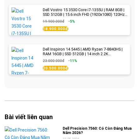
Dell Vostro 15 3530 Core i7-1355U | RAM 8GB |
SSD 512GB | 15.6 inch FHD (1920x1080) 120Hz
WVA | Black | New Fullbox
19.900.000đ
-5%
18.900.000đ
Dell Inspiron 14 5445 | AMD Ryzen 7-8840HS |
RAM 16GB | SSD 512GB | 14 inch 2.2K
(2240x1400) IPS 300nits | Ice Blue - New Fullbox
23.000.000đ
-11%
20.500.000đ
Bài viết liên quan
Dell Precision 7560: Có Còn Đáng Mua
Năm 2026?