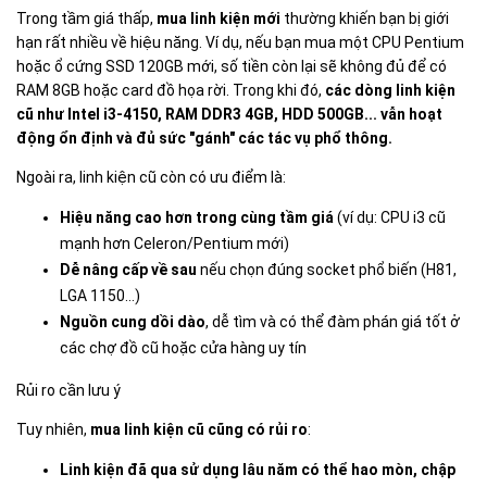
Trong tầm giá thấp,
mua linh kiện mới
thường khiến bạn bị giới
hạn rất nhiều về hiệu năng. Ví dụ, nếu bạn mua một CPU Pentium
hoặc ổ cứng SSD 120GB mới, số tiền còn lại sẽ không đủ để có
RAM 8GB hoặc card đồ họa rời. Trong khi đó,
các dòng linh kiện
cũ như Intel i3-4150, RAM DDR3 4GB, HDD 500GB... vẫn hoạt
động ổn định và đủ sức "gánh" các tác vụ phổ thông.
Ngoài ra, linh kiện cũ còn có ưu điểm là:
Hiệu năng cao hơn trong cùng tầm giá
(ví dụ: CPU i3 cũ
mạnh hơn Celeron/Pentium mới)
Dễ nâng cấp về sau
nếu chọn đúng socket phổ biến (H81,
LGA 1150…)
Nguồn cung dồi dào
, dễ tìm và có thể đàm phán giá tốt ở
các chợ đồ cũ hoặc cửa hàng uy tín
Rủi ro cần lưu ý
Tuy nhiên,
mua linh kiện cũ cũng có rủi ro
:
Linh kiện đã qua sử dụng lâu năm có thể hao mòn, chập