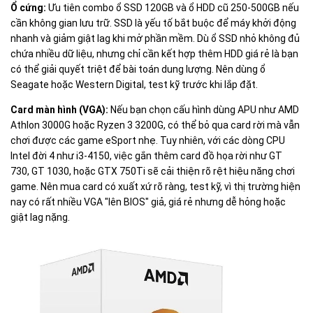
Ổ cứng:
Ưu tiên combo ổ SSD 120GB và ổ HDD cũ 250-500GB nếu
cần không gian lưu trữ. SSD là yếu tố bắt buộc để máy khởi động
nhanh và giảm giật lag khi mở phần mềm. Dù ổ SSD nhỏ không đủ
chứa nhiều dữ liệu, nhưng chỉ cần kết hợp thêm HDD giá rẻ là bạn
có thể giải quyết triệt để bài toán dung lượng. Nên dùng ổ
Seagate hoặc Western Digital, test kỹ trước khi lắp đặt.
Card màn hình (VGA):
Nếu bạn chọn cấu hình dùng APU như AMD
Athlon 3000G hoặc Ryzen 3 3200G, có thể bỏ qua card rời mà vẫn
chơi được các game eSport nhẹ. Tuy nhiên, với các dòng CPU
Intel đời 4 như i3-4150, việc gắn thêm card đồ họa rời như GT
730, GT 1030, hoặc GTX 750Ti sẽ cải thiện rõ rệt hiệu năng chơi
game. Nên mua card có xuất xứ rõ ràng, test kỹ, vì thị trường hiện
nay có rất nhiều VGA "lên BIOS" giả, giá rẻ nhưng dễ hỏng hoặc
giật lag nặng.