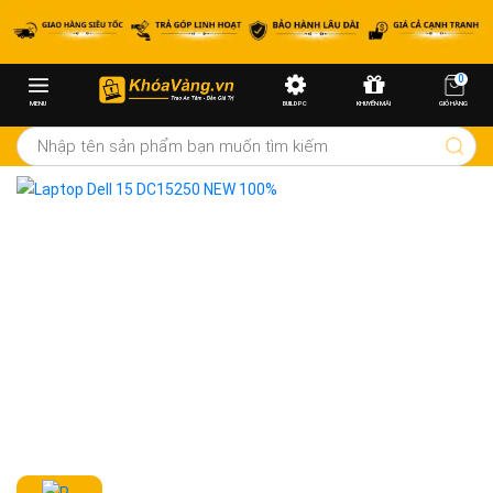
0
MENU
BUILD PC
KHUYẾN MÃI
GIỎ HÀNG