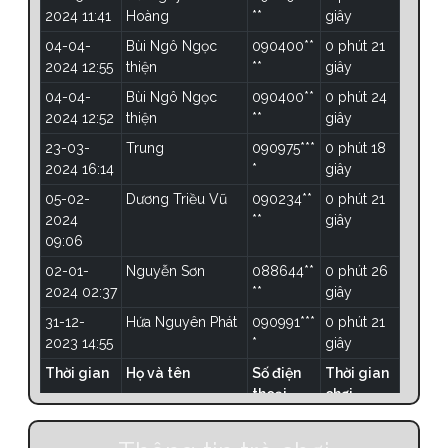
2024 11:41
Hoàng
**
giây
04-0
04-04-
Bùi Ngô Ngọc
090400**
0 phút 21
2024
2024 12:55
thiện
**
giây
23-0
04-04-
Bùi Ngô Ngọc
090400**
0 phút 24
2024
2024 12:52
thiện
**
giây
05-0
23-03-
Trung
090975***
0 phút 18
2024
2024 16:14
*
giây
02-0
05-02-
Dương Triều Vũ
090234**
0 phút 21
2024
2024
**
giây
31-12
09:06
2023
02-01-
Nguyễn Sơn
088644**
0 phút 26
30-1
2024 02:37
**
giây
2023
31-12-
Hứa Nguyên Phát
090991***
0 phút 21
Thời
2023 14:55
*
giây
gian
Thời gian
Họ và tên
Số điện
Thời gian
thoại
chơi
Hiển thị trang 1 of 72