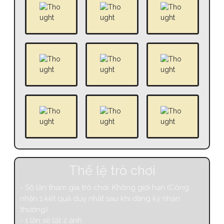
Gaming
Laptop
HeadPhone
PC
PC
Laptop
Marshall
Marshall
KeyBoard
Thể lệ trò chơi
- Số lần tham gia trò chơi: Không giới hạn (Công
nhận 1 kết quả duy nhất sau khi đăng ký nhận
thưởng)
- 1 lần sẽ lật 2 ảnh