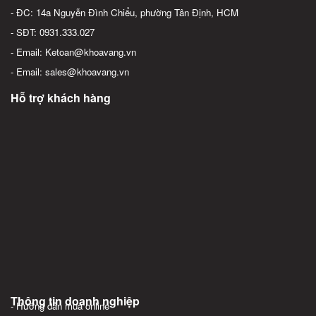
- ĐC: 14a Nguyễn Đình Chiểu, phường Tân Định, HCM
- SĐT: 0931.333.027
- Email: Ketoan@khoavang.vn
- Email: sales@khoavang.vn
Hỗ trợ khách hàng
Thông tin doanh nghiệp
- Hướng dẫn mua online