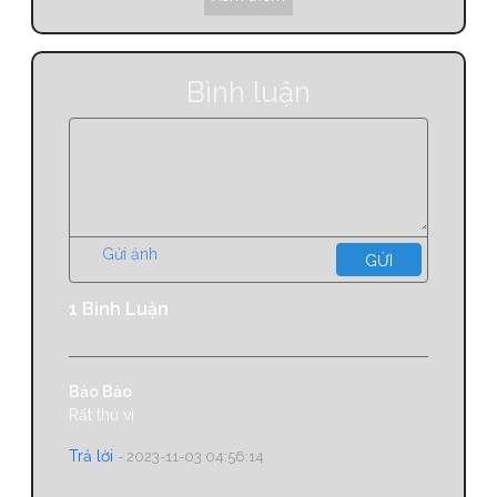
- 1 lần lật được 2 ảnh
- 2 ảnh giống nhau thì sẽ được hiển thị ở vị trí mở và
giữ nguyên cho đến khi game kết thúc
- 2 ảnh không giống nhau thì 2 ảnh sẽ tự động lật lại
Bình luận
( Người chơi phải nhớ vị trí ảnh mình đã lật để tìm ra
ảnh giống nhau)
- Số lượng ảnh: 12 ảnh
- Thời gian chơi: 3 phút
Phần Thưởng
Dựa vào thời gian để tính số tiền giảm khi mua các
Gửi ảnh
GỬI
sản phẩm laptop, PC (hoá đơn trên 5 triệu) tại Khoá
Vàng:
1 Bình Luận
+ Dưới 30s: giảm 300K
+ Từ 30s đên 60s: giảm 200K
+ Trên 60s: giảm 100K
Bảo Bảo
Lưu ý: Chương trình voucher giảm giá này không áp
Rất thú vị
dụng khi mua linh - phụ kiện tại Khoá Vàng.
Trả lời
- 2023-11-03 04:56:14
Đặc biệt