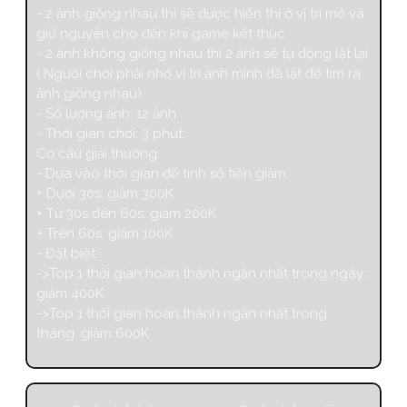
- 2 ảnh giống nhau thì sẽ được hiển thị ở vị trí mở và
giữ nguyên cho đến khi game kết thúc
- 2 ảnh không giống nhau thì 2 ảnh sẽ tự động lật lại
( Người chơi phải nhớ vị trí ảnh mình đã lật để tìm ra
ảnh giống nhau)
- Số lượng ảnh: 12 ảnh
- Thời gian chơi: 3 phút
Cơ cấu giải thưởng:
- Dựa vào thời gian để tính số tiền giảm:
+ Dưới 30s: giảm 300K
+ Từ 30s đên 60s: giảm 200K
+ Trên 60s: giảm 100K
- Đặt biệt:
->Top 1 thời gian hoàn thành ngắn nhất trong ngày:
giảm 400K
->Top 1 thời gian hoàn thành ngắn nhất trong
tháng: giảm 600K