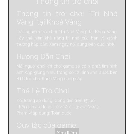
Thông tin trò chơi
<
1
2
3
4
5
…
72
>
Thông tin trò chơi “Trí Nhớ
Vàng” tại Khoá Vàng
Trải nghiệm trò chơi “Trí Nhớ Vàng” tại Khoá Vàng.
Hãy thể hiện khả năng trí nhớ của bạn và giành
thưởng hấp dẫn. Xem ngay nội dung bên dưới nhé!
Hướng Dẫn Chơi
Mỗi người chơi khi chơi game sẽ có 3 phút tìm hình
ảnh cặp giống nhau trong số 12 hình ảnh được bên
BTC trò chơi Khóa Vàng cung cấp.
Thể Lệ Trò Chơi
Đối tượng áp dụng: Công dân trên 15 tuổi
Thời gian áp dụng: Từ 22/10 - 31/12/2023
Phạm vi áp dụng: Toàn quốc
Quy tắc của game:
Xem thêm