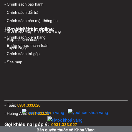
- Chính sách bảo hành
- Chính sách đổi trả
- Chính sách bảo mật thông tin
Hỗ trợ kỹ thuật online:
- Giao hàng & nhận hàng
- Giới thiệu Máy Tính Khoá Vàng
- Chính sách kiểm hàng
- Hợp tác kinh doanh
- Phương thức thanh toán
- Tuyển Dụng
- Chính sách trả góp
- Site map
- Tuấn:
0931.333.026
- Hoàng Anh:
0931.333.257
Gọi khiếu nại góp ý:
0931.333.027
Bản quyền thuộc về Khóa Vàng.