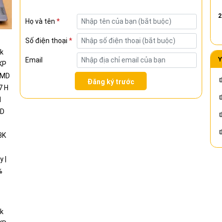
14.5inch 3K 120Hz | Lunar Grey | New 100% Fullbox
2
Họ và tên
*
Số điện thoại
*
Y
Email
Đăng ký trước