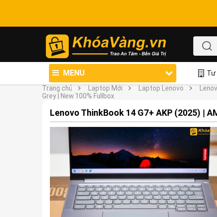
MENU
Tư 
Trang chủ
Laptop Mới
Laptop Lenovo
Lenov
Grey | New 100% Fullbox
Lenovo ThinkBook 14 G7+ AKP (2025) | AMD