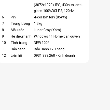
(3072x1920), IPS, 430nits, anti-
glare, 100%DCI-P3, 120Hz
6
Pin
4-cell battery (85Wh)
7
Trọng lượng
1.5kg
8
Màu sắc
Lunar Gray (Xám)
9
Hệ điều hành
Windows 11 Home bản quyền
10
Tình trạng
NEW 100^
11
Bảo hành
Bảo Hành 12 Tháng
12
Liên hệ
0931.333.260 - Kinh doanh