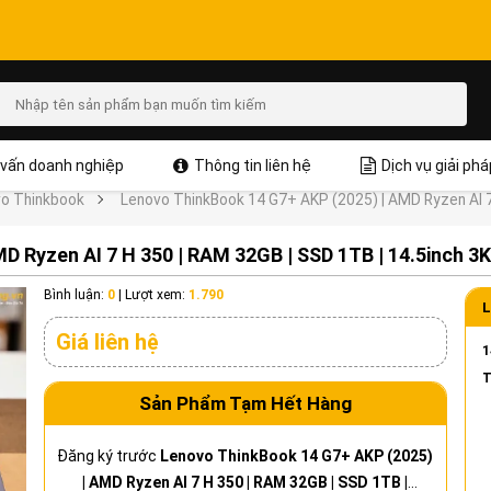
vấn doanh nghiệp
Thông tin liên hệ
Dịch vụ giải phá
o Thinkbook
Lenovo ThinkBook 14 G7+ AKP (2025) | AMD Ryzen AI 7 
 Ryzen AI 7 H 350 | RAM 32GB | SSD 1TB | 14.5inch 3K
Bình luận:
0
|
Lượt xem:
1.790
L
Giá liên hệ
1
T
Sản Phẩm Tạm Hết Hàng
Đăng ký trước
Lenovo ThinkBook 14 G7+ AKP (2025)
| AMD Ryzen AI 7 H 350 | RAM 32GB | SSD 1TB |