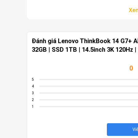
Đánh giá Lenovo ThinkBook 14 G7+ AK
32GB | SSD 1TB | 14.5inch 3K 120Hz |
0
5
4
3
2
1
Vi