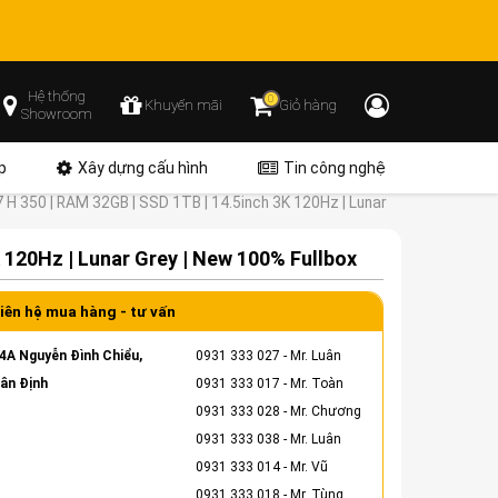
Hệ thống
0
Khuyến mãi
Giỏ hàng
Showroom
p
Xây dựng cấu hình
Tin công nghệ
H 350 | RAM 32GB | SSD 1TB | 14.5inch 3K 120Hz | Lunar
 120Hz | Lunar Grey | New 100% Fullbox
iên hệ mua hàng - tư vấn
4A Nguyễn Đình Chiểu,
0931 333 027
- Mr. Luân
ân Định
0931 333 017
- Mr. Toàn
0931 333 028
- Mr. Chương
0931 333 038
- Mr. Luân
0931 333 014
- Mr. Vũ
0931 333 018
- Mr. Tùng