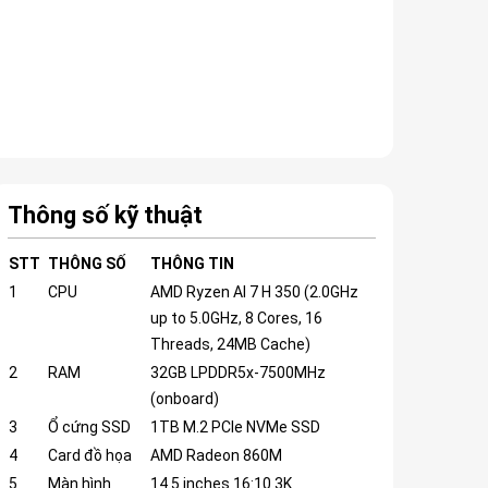
Thông số kỹ thuật
STT
THÔNG SỐ
THÔNG TIN
1
CPU
AMD Ryzen AI 7 H 350 (2.0GHz
up to 5.0GHz, 8 Cores, 16
Threads, 24MB Cache)
2
RAM
32GB LPDDR5x-7500MHz
(onboard)
3
Ổ cứng SSD
1TB M.2 PCIe NVMe SSD
4
Card đồ họa
AMD Radeon 860M
5
Màn hình
14.5 inches 16:10 3K