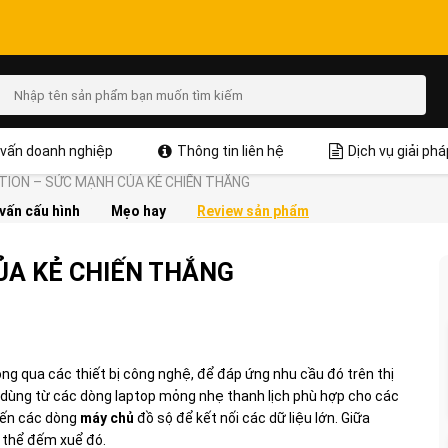
vấn doanh nghiệp
Thông tin liên hệ
Dịch vụ giải phá
ION – SỨC MẠNH CỦA KẺ CHIẾN THẮNG
vấn cấu hình
Mẹo hay
Review sản phẩm
ỦA KẺ CHIẾN THẮNG
ng qua các thiết bị công nghệ, để đáp ứng nhu cầu đó trên thị
i dùng từ các dòng laptop mỏng nhẹ thanh lịch phù hợp cho các
ến các dòng
máy chủ
đồ sộ để kết nối các dữ liệu lớn. Giữa
 thể đếm xuể đó.