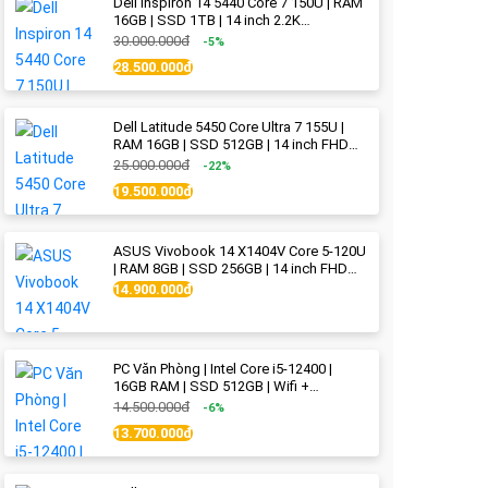
Dell Inspiron 14 5440 Core 7 150U | RAM
16GB | SSD 1TB | 14 inch 2.2K
(2240x1400) IPS | Ice Blue - New Fullbox
30.000.000đ
-5%
28.500.000đ
Dell Latitude 5450 Core Ultra 7 155U |
RAM 16GB | SSD 512GB | 14 inch FHD
(1920x1080) IPS Like new
25.000.000đ
-22%
19.500.000đ
ASUS Vivobook 14 X1404V Core 5-120U
| RAM 8GB | SSD 256GB | 14 inch FHD
(1920x1080) | Quiet Blue - New Fullbox
14.900.000đ
PC Văn Phòng | Intel Core i5-12400 |
16GB RAM | SSD 512GB | Wifi +
Bluetooth
14.500.000đ
-6%
13.700.000đ