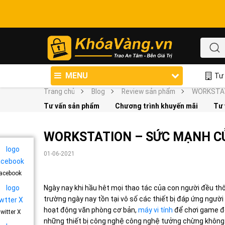
MENU
Tư 
Trang chủ
Blog
Review sản phẩm
WORKSTAT
Tư vấn sản phẩm
Chương trình khuyến mãi
Tư 
WORKSTATION – SỨC MẠNH C
01-06-2021
acebook
Ngày nay khi hầu hêt mọi thao tác của con người đều thô
trường ngày nay tồn tại vô số các thiết bị đáp ứng ngườ
hoạt động văn phòng cơ bản,
máy vi tính
để chơi game đ
witter X
những thiết bị công nghệ công nghệ tưởng chừng không