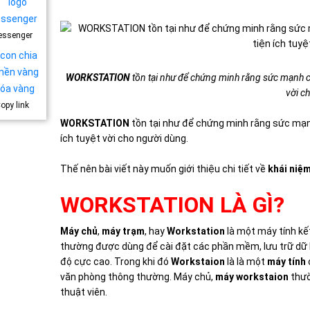
essenger
WORKSTATION
tồn tại như để chứng minh rằng sức mạnh củ
vời c
opy link
WORKSTATION
tồn tại như để chứng minh rằng sức mạn
ích tuyệt vời cho người dùng.
Thế nên bài viết này muốn giới thiệu chi tiết về
khái niệ
WORKSTATION LÀ GÌ?
Máy chủ
,
máy trạm
, hay
Workstation
là một máy tính kế
thường được dùng để cài đặt các phần mềm, lưu trữ dữ l
độ cực cao. Trong khi đó
Workstaion
là là một
máy tính
văn phòng thông thường. Máy chủ,
máy workstaion
thườ
thuật viên.