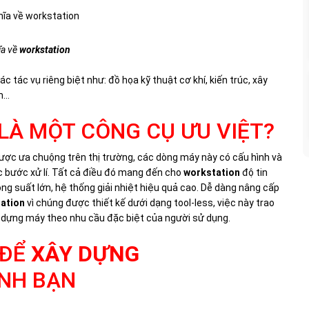
ĩa về
workstation
tác vụ riêng biệt như: đồ họa kỹ thuật cơ khí, kiến trúc, xây
im…
LÀ MỘT CÔNG CỤ ƯU VIỆT?
ợc ưa chuộng trên thị trường, các dòng máy này có cấu hình và
c bước xử lí. Tất cả điều đó mang đến cho
workstation
độ tin
ông suất lớn, hệ thống giải nhiệt hiệu quả cao. Dễ dàng nâng cấp
ation
vì chúng được thiết kế dưới dạng tool-less, việc này trao
y dựng máy theo nhu cầu đặc biệt của người sử dụng.
 ĐỂ
XÂY DỰNG
NH BẠN