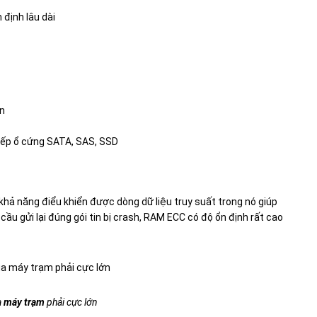
 định lâu dài
ớn
tiếp ổ cứng SATA, SAS, SSD
hả năng điểu khiển được dòng dữ liệu truy suất trong nó giúp
cầu gửi lại đúng gói tin bị crash, RAM ECC có độ ổn định rất cao
a
máy trạm
phải cực lớn