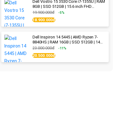
Dell Vostro 15 3530 Core i7-1355U | RAM
8GB | SSD 512GB | 15.6 inch FHD
(1920x1080) 120Hz WVA | Black | New
19.900.000đ
-5%
Fullbox
18.900.000đ
Dell Inspiron 14 5445 | AMD Ryzen 7-
8840HS | RAM 16GB | SSD 512GB | 14
inch 2.2K (2240x1400) IPS 300nits | Ice
23.000.000đ
-11%
Blue - New Fullbox
20.500.000đ