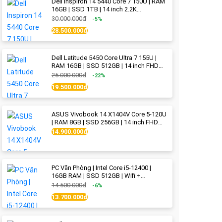
Dell Inspiron 14 5440 Core 7 150U | RAM
16GB | SSD 1TB | 14 inch 2.2K
(2240x1400) IPS | Ice Blue - New Fullbox
30.000.000đ
-5%
28.500.000đ
Dell Latitude 5450 Core Ultra 7 155U |
RAM 16GB | SSD 512GB | 14 inch FHD
(1920x1080) IPS Like new
25.000.000đ
-22%
19.500.000đ
ASUS Vivobook 14 X1404V Core 5-120U
| RAM 8GB | SSD 256GB | 14 inch FHD
(1920x1080) | Quiet Blue - New Fullbox
14.900.000đ
PC Văn Phòng | Intel Core i5-12400 |
16GB RAM | SSD 512GB | Wifi +
Bluetooth
14.500.000đ
-6%
13.700.000đ