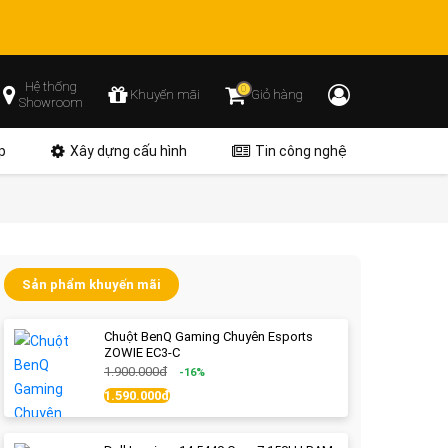
Hệ thống
0
Khuyến mãi
Giỏ hàng
Showroom
p
Xây dựng cấu hình
Tin công nghệ
Sản phẩm khuyến mãi
Chuột BenQ Gaming Chuyên Esports
ZOWIE EC3-C
1.900.000đ
-16%
1.590.000đ