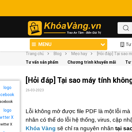
MENU
Tư 
Trang chủ
Blog
Mẹo hay
[Hỏi đáp] Tại sao 
Tư vấn sản phẩm
Chương trình khuyến mãi
Tư 
[Hỏi đáp] Tại sao máy tính khôn
26-03-2023
acebook
Lỗi không mở được file PDF là một lỗi m
nhân có thể do lỗi hệ thống, virus, cập nh
witter X
Khóa Vàng
sẽ chỉ ra nguyên nhân
tại sa