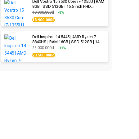
Dell Vostro 15 3530 Core i7-1355U | RAM
8GB | SSD 512GB | 15.6 inch FHD
(1920x1080) 120Hz WVA | Black | New
19.900.000đ
-5%
Fullbox
18.900.000đ
Dell Inspiron 14 5445 | AMD Ryzen 7-
8840HS | RAM 16GB | SSD 512GB | 14
inch 2.2K (2240x1400) IPS 300nits | Ice
23.000.000đ
-11%
Blue - New Fullbox
20.500.000đ