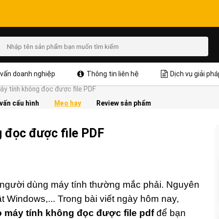
vấn doanh nghiệp
Thông tin liên hệ
Dịch vụ giải phá
máy tính không đọc được file PDF
vấn cấu hình
Mẹo hay
Review sản phẩm
g đọc được file PDF
à người dùng máy tính thường mắc phải. Nguyên
ật Windows,... Trong bài viết ngày hôm nay,
o máy tính không đọc được file pdf
để bạn