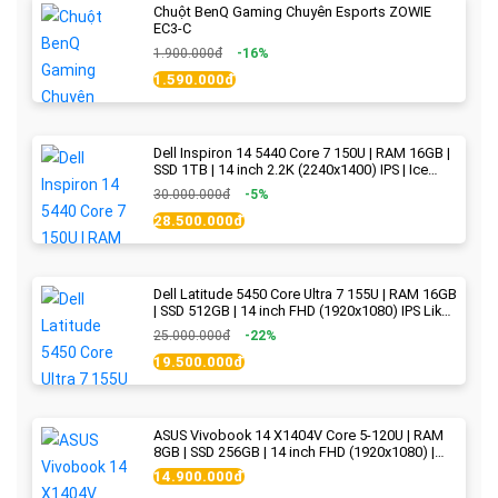
Chuột BenQ Gaming Chuyên Esports ZOWIE
EC3-C
1.900.000đ
-16%
1.590.000đ
Dell Inspiron 14 5440 Core 7 150U | RAM 16GB |
SSD 1TB | 14 inch 2.2K (2240x1400) IPS | Ice
Blue - New Fullbox
30.000.000đ
-5%
28.500.000đ
Dell Latitude 5450 Core Ultra 7 155U | RAM 16GB
| SSD 512GB | 14 inch FHD (1920x1080) IPS Like
new
25.000.000đ
-22%
19.500.000đ
ASUS Vivobook 14 X1404V Core 5-120U | RAM
8GB | SSD 256GB | 14 inch FHD (1920x1080) |
Quiet Blue - New Fullbox
14.900.000đ