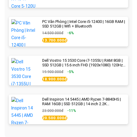
PC Văn Phòng | Intel Core i5-12400 | 16GB RAM |
SSD 512GB | Wifi + Bluetooth
14.500.000đ
-6%
13.700.000đ
Dell Vostro 15 3530 Core i7-1355U | RAM 8GB |
SSD 512GB | 15.6 inch FHD (1920x1080) 120Hz
WVA | Black | New Fullbox
19.900.000đ
-5%
18.900.000đ
Dell Inspiron 14 5445 | AMD Ryzen 7-8840HS |
RAM 16GB | SSD 512GB | 14 inch 2.2K
(2240x1400) IPS 300nits | Ice Blue - New Fullbox
23.000.000đ
-11%
20.500.000đ