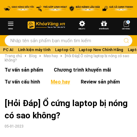
0
MENU
BUILD PC
KHUYẾN MÃI
GIỎ HÀNG
PC AI
Linh kiện máy tính
Laptop Cũ
Laptop New Chính Hãng
Lapt
Trang chủ
Blog
Mẹo hay
[Hỏi Đáp] Ổ cứng laptop bị nóng có sao
không?
Tư vấn sản phẩm
Chương trình khuyến mãi
Tư vấn cấu hình
Mẹo hay
Review sản phẩm
[Hỏi Đáp] Ổ cứng laptop bị nóng
có sao không?
05-01-2023