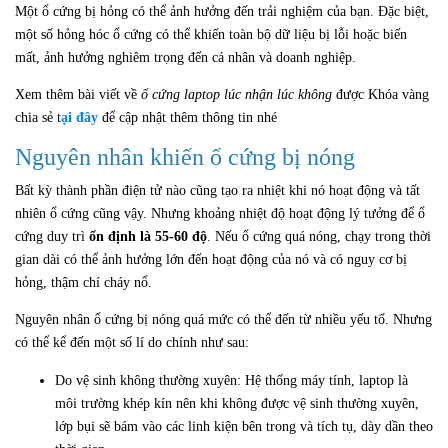
Một ổ cứng bị hỏng có thể ảnh hưởng đến trải nghiệm của bạn. Đặc biệt,
một số hỏng hóc ổ cứng có thể khiến toàn bộ dữ liệu bị lỗi hoặc biến
mất, ảnh hưởng nghiêm trọng đến cá nhân và doanh nghiệp.
Xem thêm bài viết về
ổ cứng laptop lúc nhận lúc không
được Khóa vàng
chia sẻ t
ại đây
để cập nhật thêm thông tin nhé
Nguyên nhân khiến ổ cứng bị nóng
Bất kỳ thành phần điện tử nào cũng tạo ra nhiệt khi nó hoạt động và tất
nhiên ổ cứng cũng vậy. Nhưng khoảng nhiệt độ hoạt động lý tưởng để ổ
cứng duy trì
ổn định là 55-60 độ
. Nếu ổ cứng quá nóng, chạy trong thời
gian dài có thể ảnh hưởng lớn đến hoạt động của nó và có nguy cơ bị
hỏng, thậm chí cháy nổ.
Nguyên nhân ổ cứng bị nóng quá mức có thể đến từ nhiều yếu tố. Nhưng
có thể kể đến một số lí do chính như sau:
Do vệ sinh không thường xuyên: Hệ thống máy tính, laptop là
môi trường khép kín nên khi không được vệ sinh thường xuyên,
lớp bụi sẽ bám vào các linh kiện bên trong và tích tụ, dày dần theo