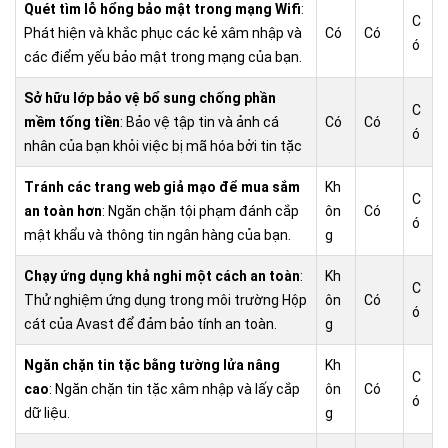
Quét tìm lỗ hổng bảo mật trong mạng Wifi
:
C
Phát hiện và khắc phục các kẻ xâm nhập và
Có
Có
ó
các điểm yếu bảo mật trong mạng của bạn.
Sở hữu lớp bảo vệ bổ sung chống phần
C
mềm tống tiền
: Bảo vệ tập tin và ảnh cá
Có
Có
ó
nhân của bạn khỏi việc bị mã hóa bởi tin tặc
Tránh các trang web giả mạo để mua sắm
Kh
C
an toàn hơn
: Ngăn chặn tội phạm đánh cắp
ôn
Có
ó
mật khẩu và thông tin ngân hàng của bạn.
g
Chạy ứng dụng khả nghi một cách an toàn
:
Kh
C
Thử nghiệm ứng dụng trong môi trường Hộp
ôn
Có
ó
cát của Avast để đảm bảo tính an toàn.
g
Ngăn chặn tin tặc bằng tường lửa nâng
Kh
C
cao
: Ngăn chặn tin tặc xâm nhập và lấy cắp
ôn
Có
ó
dữ liệu.
g