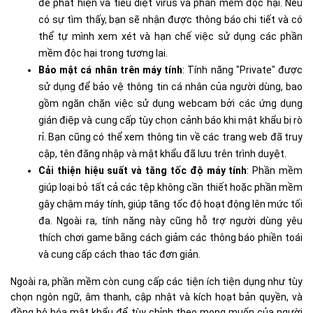
để phát hiện và tiêu diệt virus và phần mềm độc hại. Nếu
có sự tìm thấy, bạn sẽ nhận được thông báo chi tiết và có
thể tự mình xem xét và hạn chế việc sử dụng các phần
mềm độc hại trong tương lai.
Bảo mật cá nhân trên máy tính
: Tính năng "Private" được
sử dụng để bảo vệ thông tin cá nhân của người dùng, bao
gồm ngăn chặn việc sử dụng webcam bởi các ứng dụng
gián điệp và cung cấp tùy chọn cảnh báo khi mật khẩu bị rò
rỉ. Bạn cũng có thể xem thông tin về các trang web đã truy
cập, tên đăng nhập và mật khẩu đã lưu trên trình duyệt.
Cải thiện hiệu suất và tăng tốc độ máy tính
: Phần mềm
giúp loại bỏ tất cả các tệp không cần thiết hoặc phần mềm
gây chậm máy tính, giúp tăng tốc độ hoạt động lên mức tối
đa. Ngoài ra, tính năng này cũng hỗ trợ người dùng yêu
thích chơi game bằng cách giảm các thông báo phiền toái
và cung cấp cách thao tác đơn giản.
Ngoài ra, phần mềm còn cung cấp các tiện ích tiện dụng như tùy
chọn ngôn ngữ, âm thanh, cập nhật và kích hoạt bản quyền, và
đồng bộ hóa mật khẩu để tùy chỉnh theo mong muốn của người