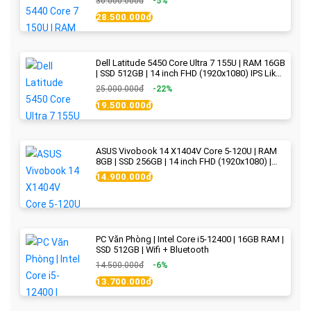
30.000.000đ
-5%
28.500.000đ
Dell Latitude 5450 Core Ultra 7 155U | RAM 16GB
| SSD 512GB | 14 inch FHD (1920x1080) IPS Like
new
25.000.000đ
-22%
19.500.000đ
ASUS Vivobook 14 X1404V Core 5-120U | RAM
8GB | SSD 256GB | 14 inch FHD (1920x1080) |
Quiet Blue - New Fullbox
14.900.000đ
PC Văn Phòng | Intel Core i5-12400 | 16GB RAM |
SSD 512GB | Wifi + Bluetooth
14.500.000đ
-6%
13.700.000đ