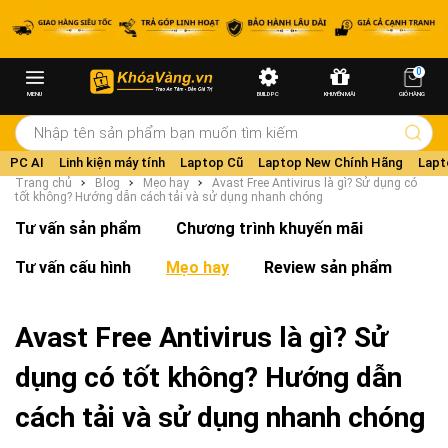
0
MENU
BUILD PC
KHUYẾN MÃI
GIỎ HÀNG
PC AI
Linh kiện máy tính
Laptop Cũ
Laptop New Chính Hãng
Lapt
Trang chủ
Blog
Mẹo hay
Avast Free Antivirus là gì? Sử dụng có
tốt không? Hướng dẫn cách tải và sử dụng nhanh chóng
Tư vấn sản phẩm
Chương trình khuyến mãi
Tư vấn cấu hình
Mẹo hay
Review sản phẩm
Avast Free Antivirus là gì? Sử
dụng có tốt không? Hướng dẫn
cách tải và sử dụng nhanh chóng