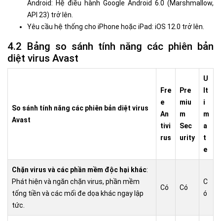
Android: Hệ điều hành Google Android 6.0 (Marshmallow,
API 23) trở lên.
Yêu cầu hệ thống cho iPhone hoặc iPad: iOS 12.0 trở lên.
4.2 Bảng so sánh tính năng các phiên bản
diệt virus Avast
U
Fre
Pre
lt
e
miu
i
So sánh tính năng các phiên bản diệt virus
An
m
m
Avast
tivi
Sec
a
rus
urity
t
e
Chặn virus và các phần mềm độc hại khác
:
Phát hiện và ngăn chặn virus, phần mềm
C
Có
Có
tống tiền và các mối đe dọa khác ngay lập
ó
tức.