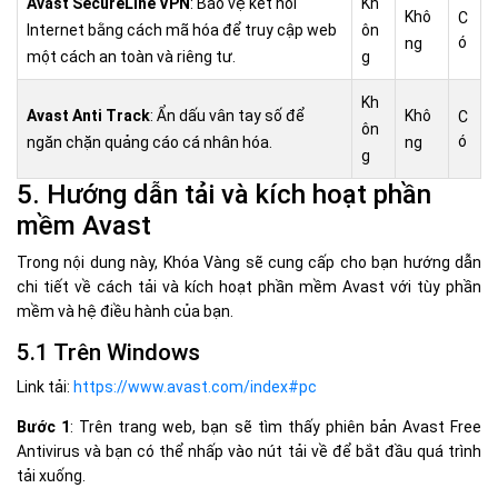
Avast SecureLine VPN
: Bảo vệ kết nối
Kh
Khô
C
Internet bằng cách mã hóa để truy cập web
ôn
ó
ng
một cách an toàn và riêng tư.
g
Kh
Avast Anti Track
: Ẩn dấu vân tay số để
Khô
C
ôn
ó
ngăn chặn quảng cáo cá nhân hóa.
ng
g
5. Hướng dẫn tải và kích hoạt phần
mềm Avast
Trong nội dung này, Khóa Vàng sẽ cung cấp cho bạn hướng dẫn
chi tiết về cách tải và kích hoạt phần mềm Avast với tùy phần
mềm và hệ điều hành của bạn.
5.1 Trên Windows
Link tải:
https://www.avast.com/index#pc
Bước 1
: Trên trang web, bạn sẽ tìm thấy phiên bản Avast Free
Antivirus và bạn có thể nhấp vào nút tải về để bắt đầu quá trình
tải xuống.