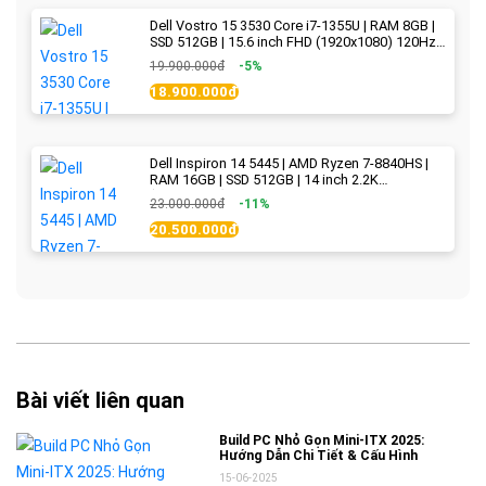
Dell Vostro 15 3530 Core i7-1355U | RAM 8GB |
SSD 512GB | 15.6 inch FHD (1920x1080) 120Hz
WVA | Black | New Fullbox
19.900.000đ
-5%
18.900.000đ
Dell Inspiron 14 5445 | AMD Ryzen 7-8840HS |
RAM 16GB | SSD 512GB | 14 inch 2.2K
(2240x1400) IPS 300nits | Ice Blue - New Fullbox
23.000.000đ
-11%
20.500.000đ
Bài viết liên quan
Build PC Nhỏ Gọn Mini-ITX 2025:
Hướng Dẫn Chi Tiết & Cấu Hình
15-06-2025