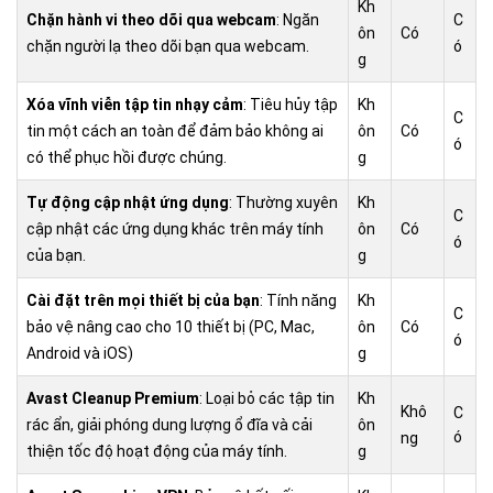
Kh
Chặn hành vi theo dõi qua webcam
: Ngăn
C
ôn
Có
chặn người lạ theo dõi bạn qua webcam.
ó
g
Xóa vĩnh viễn tập tin nhạy cảm
: Tiêu hủy tập
Kh
C
tin một cách an toàn để đảm bảo không ai
ôn
Có
ó
có thể phục hồi được chúng.
g
Tự động cập nhật ứng dụng
: Thường xuyên
Kh
C
cập nhật các ứng dụng khác trên máy tính
ôn
Có
ó
của bạn.
g
Cài đặt trên mọi thiết bị của bạn
: Tính năng
Kh
C
bảo vệ nâng cao cho 10 thiết bị (PC, Mac,
ôn
Có
ó
Android và iOS)
g
Avast Cleanup Premium
: Loại bỏ các tập tin
Kh
Khô
C
rác ẩn, giải phóng dung lượng ổ đĩa và cải
ôn
ó
ng
thiện tốc độ hoạt động của máy tính.
g