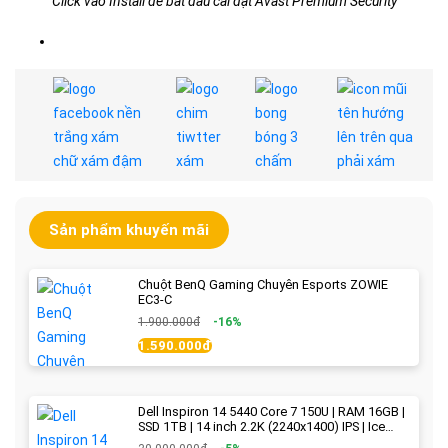
Click vào Install để bắt đầu cài đặt Avast Premium Security
Sản phẩm khuyến mãi
Chuột BenQ Gaming Chuyên Esports ZOWIE
EC3-C
1.900.000đ
-16%
1.590.000đ
Dell Inspiron 14 5440 Core 7 150U | RAM 16GB |
SSD 1TB | 14 inch 2.2K (2240x1400) IPS | Ice
Blue - New Fullbox